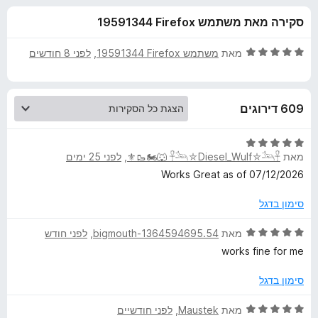
ע
ו
o
סקירה מאת משתמש Firefox‏ 19591344
ך
x
ב
5
ד
מאת
משתמש Firefox‏ 19591344
, ‏
לפני 8 חודשים
ו
י
ר
ו
ר
609 דירוגים
ג
5
Y
מ
ד
ת
מאת
𓋹𓃢⛤Diesel_Wulf⛤𓃢𓋹 🐺🏍️🥾⚜️
, ‏
לפני 25 ימים
י
o
ו
ר
Works Great as of 07/12/2026
ך
ו
5
ג
u
סימון בדגל
5
ד
מ
מאת
bigmouth-1364594695.54
, ‏
לפני חודש
T
י
ת
works fine for me
ו
ר
u
ו
ך
סימון בדגל
ג
5
b
5
ד
מאת
Maustek
, ‏
לפני חודשיים