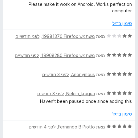
מ
י
Please make it work on Android. Works perfect on
ת
ר
e
computer.
ו
ו
ך
ג
סימון בדגל
N
5
5
מ
ד
מאת
משתמש Firefox‏ 19981370
, ‏
לפני חודשיים
o
ת
י
ו
ר
n
ך
ד
ו
מאת
משתמש Firefox‏ 19908280
, ‏
לפני חודשיים
5
י
ג
ר
S
2
ד
ו
מאת
Anonymous
, ‏
לפני 3 חודשים
מ
י
ג
ת
t
ר
5
ו
ד
ו
מאת
Nekim_kraqua
, ‏
לפני 3 חודשים
מ
ך
o
י
ג
ת
5
Haven't been paused once since adding this
ר
5
ו
ו
p
מ
ך
סימון בדגל
ג
ת
5
5
ו
ד
מאת
Fernando B Piotto
, ‏
לפני 4 חודשים
מ
ך
י