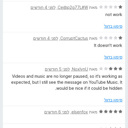
ת
5
ר
ו
ד
ו
מאת
Ce@p2g77L#W
, ‏
לפני 4 חודשים
ך
י
ג
not work
5
ר
5
ו
מ
סימון בדגל
ג
ת
1
ו
ד
מאת
CorruptCactus
, ‏
לפני 4 חודשים
מ
ך
י
It doesn't work
ת
5
ר
ו
ו
סימון בדגל
ך
ג
5
1
ד
מאת
NoxlynU
, ‏
לפני 5 חודשים
מ
י
Videos and music are no longer paused, so it's working as
ת
ר
expected, but I still see the message on YouTube Music. It
ו
ו
would be nice if it could be hidden.
ך
ג
5
3
סימון בדגל
מ
ת
ד
מאת
elsenfox
, ‏
לפני 6 חודשים
ו
י
ך
ר