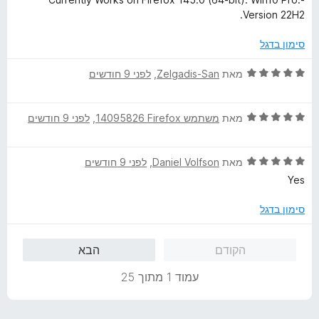
5
Version 22H2.
מ
ת
סימון בדגל
ו
ך
ד
מאת
Zelgadis-San
, ‏
לפני 9 חודשים
5
י
ר
ד
ו
מאת
משתמש Firefox‏ 14095826
, ‏
לפני 9 חודשים
י
ג
ר
5
ד
ו
מאת
Daniel Volfson
, ‏
לפני 9 חודשים
מ
י
ג
ת
Yes
ר
5
ו
ו
מ
ך
סימון בדגל
ג
ת
5
5
ו
הקודם
הבא
מ
ך
ת
5
עמוד 1 מתוך 25
ו
ך
5