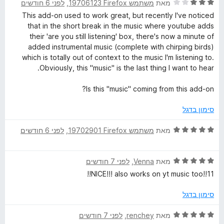
5
ד
ו
מאת
משתמש Firefox‏ 19706123
, ‏
לפני 6 חודשים
י
ג
This add-on used to work great, but recently I've noticed
ר
5
that in the short break in the music where youtube adds
ו
מ
their 'are you still listening' box, there's now a minute of
ג
ת
added instrumental music (complete with chirping birds)
3
ו
which is totally out of context to the music I'm listening to.
מ
ך
Obviously, this "music" is the last thing I want to hear.
ת
5
ו
Is this "music" coming from this add-on?
ך
5
סימון בדגל
ד
מאת
משתמש Firefox‏ 19702901
, ‏
לפני 6 חודשים
י
ר
ד
ו
מאת
Venna
, ‏
לפני 7 חודשים
י
ג
NICE!!! also works on yt music too!!11!!
ר
5
ו
מ
סימון בדגל
ג
ת
5
ו
ד
מאת
renchey
, ‏
לפני 7 חודשים
מ