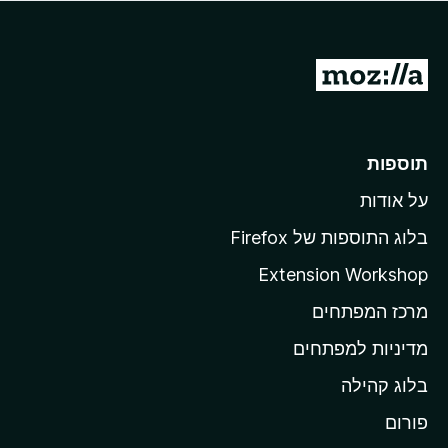
מ
ע
ב
ר
תוספות
ל
על אודות
ד
ף
בלוג התוספות של Firefox
ה
Extension Workshop
ב
מרכז המפתחים
י
ת
מדיניות למפתחים
ש
בלוג קהילה
ל
M
פורום