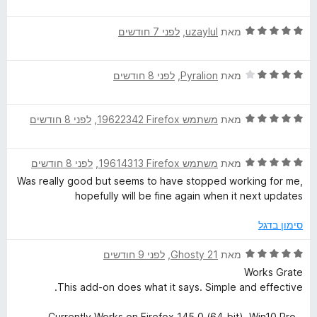
ך
י
ת
5
ר
ו
ד
ו
מאת
uzaylul
, ‏
לפני 7 חודשים
ך
י
ג
5
ר
5
ד
ו
מאת
Pyralion
, ‏
לפני 8 חודשים
מ
י
ג
ת
ר
5
ו
ד
ו
מאת
משתמש Firefox‏ 19622342
, ‏
לפני 8 חודשים
מ
ך
י
ג
ת
5
ר
4
ו
ד
ו
מאת
משתמש Firefox‏ 19614313
, ‏
לפני 8 חודשים
מ
ך
י
ג
ת
5
Was really good but seems to have stopped working for me,
ר
5
ו
hopefully will be fine again when it next updates
ו
מ
ך
ג
ת
5
סימון בדגל
5
ו
מ
ך
ד
מאת
Ghosty 21
, ‏
לפני 9 חודשים
ת
5
י
Works Grate
ו
ר
This add-on does what it says. Simple and effective.
ך
ו
5
ג
-Currently Works on Firefox 145.0 (64-bit). Win10 Pro.