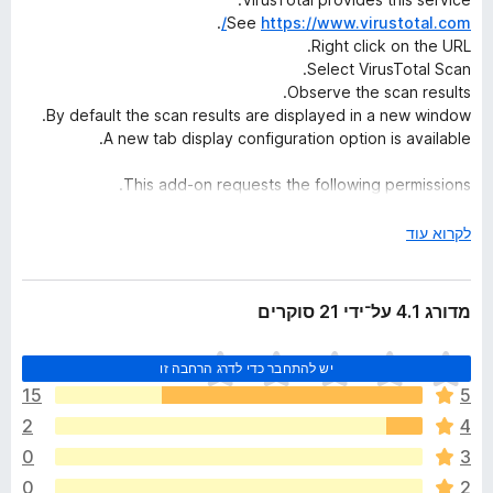
.
See
https://www.virustotal.com/
Right click on the URL.
Select VirusTotal Scan.
Observe the scan results.
By default the scan results are displayed in a new window.
A new tab display configuration option is available.
This add-on requests the following permissions.
Access your data for
virustotal.com
in order to
י
לקרוא עוד
perform the scan.
ש
Display notifications to you in order to display
ל
progress or errors.
ה
מדורג 4.1 על־ידי 21 סוקרים
ר
For issues such as bugs, feature requests, questions,
ח
problem support, or suggestions use
א
יש להתחבר כדי לדרג הרחבה זו
י
.
https://github.com/2000me/vtscan/issues
י
ב
5
15
ן
כ
Contributions such as localizations are welcome as pull
2
4
ד
ד
requests.
י
0
3
י
.
https://github.com/2000me/vtscan/pulls
ר
0
2