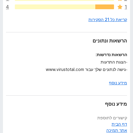
ו
4
1
ג
י
קריאת כל 21 הסקירות
ם
ע
ד
י
הרשאות ונתונים
י
ן
הרשאות נדרשות:
הצגת התרעות
גישה לנתונים שלך עבור www.virustotal.com
מידע נוסף
מידע נוסף
קישורים לתוספת
דף הבית
אתר תמיכה