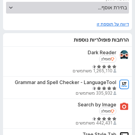
דיווח על תוספת זו
הרחבות פופולריות נוספות
Dark Reader
מומלץ
מומלץ
ד
1,265,110 משתמשים
י
ר
Grammar and Spell Checker - LanguageTool
ו
ד
ג
335,932 משתמשים
י
4
ר
Search by Image
.
ו
מומלץ
מומלץ
5
ג
מ
ד
4
442,431 משתמשים
ת
י
.
ו
ר
5
Tree Style Tab