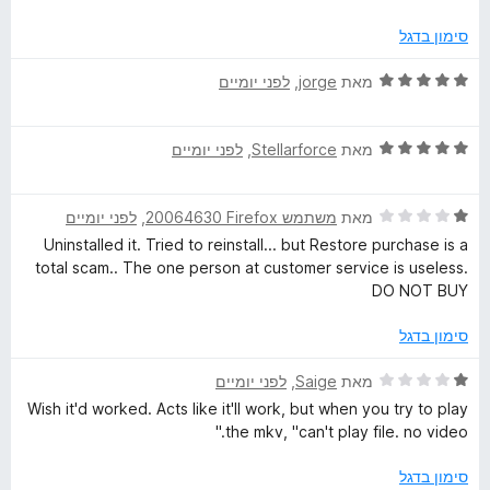
ך
ג
l
5
4
סימון בדגל
מ
p
ת
ד
מאת
jorge
, ‏
לפני יומיים
ו
י
e
ך
ר
5
ד
ו
מאת
Stellarforce
, ‏
לפני יומיים
י
ג
r
ר
5
ד
ו
מאת
משתמש Firefox‏ 20064630
, ‏
לפני יומיים
מ
י
ג
ת
Uninstalled it. Tried to reinstall... but Restore purchase is a
ר
5
ו
total scam.. The one person at customer service is useless.
ו
מ
ך
DO NOT BUY
ג
ת
5
1
ו
סימון בדגל
מ
ך
ת
5
ד
מאת
Saige
, ‏
לפני יומיים
ו
י
Wish it'd worked. Acts like it'll work, but when you try to play
ך
ר
the mkv, "can't play file. no video."
5
ו
ג
סימון בדגל