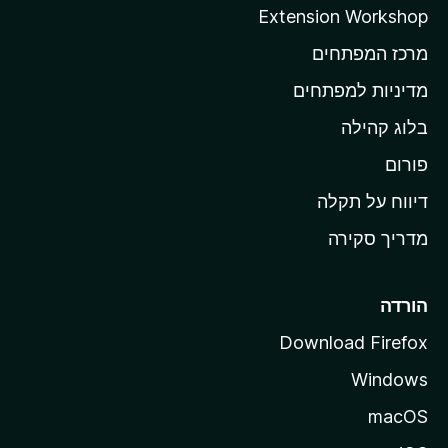
ה
Extension Workshop
ב
מרכז המפתחים
י
ת
מדיניות למפתחים
ש
בלוג קהילה
ל
M
פורום
o
דיווח על תקלה
z
מדריך סקירה
i
l
l
הורדה
a
Download Firefox
Windows
macOS