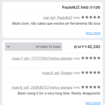
ע
ו
o
סקירה מאת PauloNJZ
ך
x
ב
5
ד
מאת
PauloNJZ
, ‏
לפני שנה
ו
י
Muito bom, não sabia que existia um ferramenta tão boa.
ר
ו
סימון בדגל
ר
ג
5
V
42,242 דירוגים
מ
ת
i
ו
ד
מאת
משתמש Firefox‏ 17777764
, ‏
לפני 7 שעות
ך
י
5
d
ר
ד
ו
מאת
Rowen
, ‏
לפני 8 שעות
י
ג
e
ר
5
ד
ו
מאת
משתמש Firefox‏ 20084675
, ‏
לפני 8 שעות
מ
o
י
ג
ת
Been using it for a very long time. Rarely disappoints.
ר
5
ו
D
ו
מ
ך
סימון בדגל