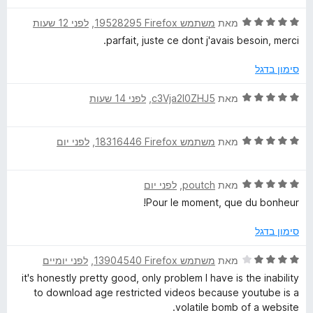
ג
ת
5
5
ו
o
ד
מאת
משתמש Firefox‏ 19528295
, ‏
לפני 12 שעות
מ
ך
י
parfait, juste ce dont j'avais besoin, merci.
ת
5
ר
w
ו
ו
סימון בדגל
ך
ג
n
5
5
ד
מאת
c3Vja2l0ZHJ5
, ‏
לפני 14 שעות
מ
י
l
ת
ר
ו
ד
ו
מאת
משתמש Firefox‏ 18316446
, ‏
לפני יום
ך
o
י
ג
5
ר
5
ד
ו
מאת
poutch
, ‏
לפני יום
מ
a
י
ג
ת
Pour le moment, que du bonheur!
ר
5
ו
d
ו
מ
ך
סימון בדגל
ג
ת
5
H
5
ו
ד
מאת
משתמש Firefox‏ 13904540
, ‏
לפני יומיים
מ
ך
י
it's honestly pretty good, only problem I have is the inability
ת
5
ר
e
to download age restricted videos because youtube is a
ו
ו
volatile bomb of a website.