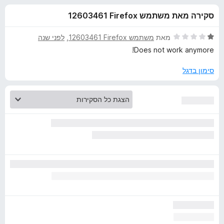
ע
ו
o
סקירה מאת משתמש Firefox‏ 12603461
ך
x
ב
5
ד
מאת
משתמש Firefox‏ 12603461
, ‏
לפני שנה
ו
י
Does not work anymore!
ר
ו
סימון בדגל
ר
ג
1
V
מ
ת
i
ו
ך
5
d
e
o
D