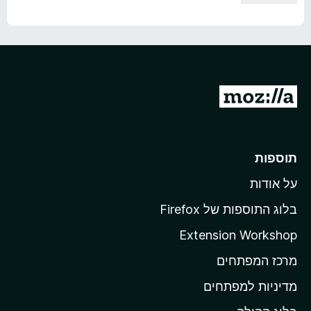
מ
ע
ב
ר
תוספות
ל
על אודות
ד
ף
בלוג התוספות של Firefox
ה
Extension Workshop
ב
מרכז המפתחים
י
ת
מדיניות למפתחים
ש