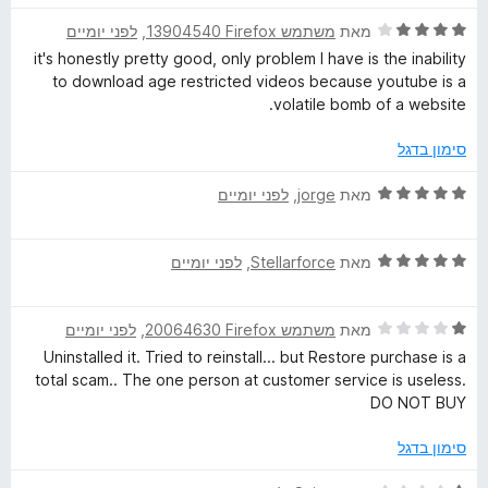
ג
ת
5
l
5
ו
ד
מאת
משתמש Firefox‏ 13904540
, ‏
לפני יומיים
מ
ך
י
it's honestly pretty good, only problem I have is the inability
p
ת
5
ר
to download age restricted videos because youtube is a
ו
ו
volatile bomb of a website.
ך
e
ג
5
4
סימון בדגל
מ
r
ת
ד
מאת
jorge
, ‏
לפני יומיים
ו
י
ך
ר
5
ד
ו
מאת
Stellarforce
, ‏
לפני יומיים
י
ג
ר
5
ד
ו
מאת
משתמש Firefox‏ 20064630
, ‏
לפני יומיים
מ
י
ג
ת
Uninstalled it. Tried to reinstall... but Restore purchase is a
ר
5
ו
total scam.. The one person at customer service is useless.
ו
מ
ך
DO NOT BUY
ג
ת
5
1
ו
סימון בדגל
מ
ך