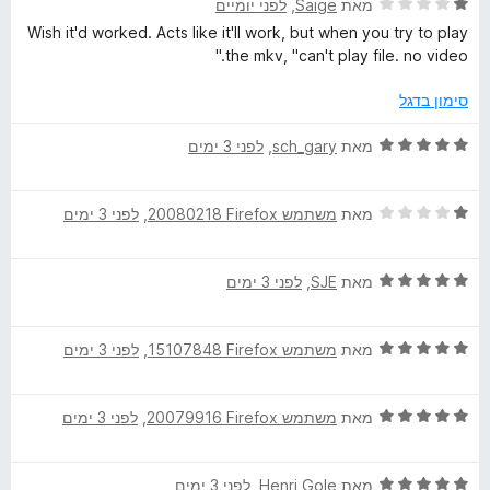
ת
5
ד
מאת
Saige
, ‏
לפני יומיים
ו
י
Wish it'd worked. Acts like it'll work, but when you try to play
ך
ר
the mkv, "can't play file. no video."
5
ו
ג
סימון בדגל
1
מ
ד
מאת
sch_gary
, ‏
לפני 3 ימים
ת
י
ו
ר
ך
ד
ו
מאת
משתמש Firefox‏ 20080218
, ‏
לפני 3 ימים
5
י
ג
ר
5
ד
ו
מאת
SJE
, ‏
לפני 3 ימים
מ
י
ג
ת
ר
1
ו
ד
ו
מאת
משתמש Firefox‏ 15107848
, ‏
לפני 3 ימים
מ
ך
י
ג
ת
5
ר
5
ו
ד
ו
מאת
משתמש Firefox‏ 20079916
, ‏
לפני 3 ימים
מ
ך
י
ג
ת
5
ר
5
ו
ד
ו
מאת
Henri Gole
, ‏
לפני 3 ימים
מ
ך