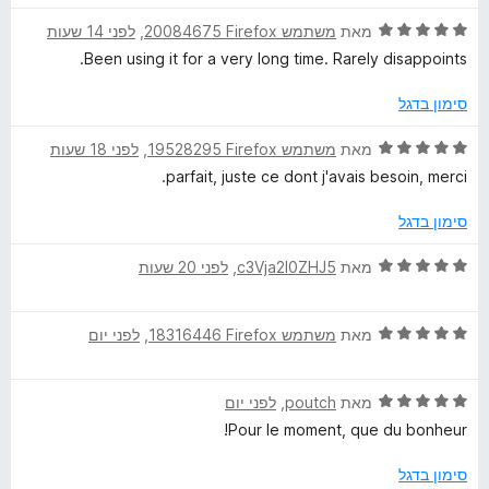
ר
5
ו
ד
ו
מאת
משתמש Firefox‏ 20084675
, ‏
לפני 14 שעות
מ
o
ך
י
ג
ת
5
Been using it for a very long time. Rarely disappoints.
ר
5
ו
w
ו
מ
ך
סימון בדגל
ג
ת
5
n
5
ו
ד
מאת
משתמש Firefox‏ 19528295
, ‏
לפני 18 שעות
מ
ך
י
parfait, juste ce dont j'avais besoin, merci.
l
ת
5
ר
ו
ו
סימון בדגל
ך
ג
o
5
5
ד
מאת
c3Vja2l0ZHJ5
, ‏
לפני 20 שעות
מ
י
a
ת
ר
ו
ד
ו
מאת
משתמש Firefox‏ 18316446
, ‏
לפני יום
d
ך
י
ג
5
ר
5
H
ד
ו
מאת
poutch
, ‏
לפני יום
מ
י
ג
ת
Pour le moment, que du bonheur!
ר
5
ו
e
ו
מ
ך
סימון בדגל