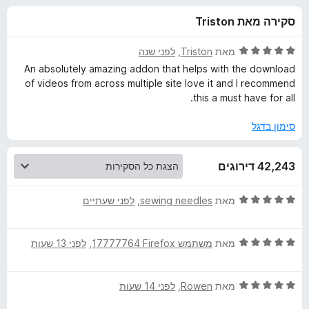
ע
ו
o
סקירה מאת Triston
ך
x
ב
5
ד
מאת
Triston
, ‏
לפני שנה
ו
י
An absolutely amazing addon that helps with the download
ר
of videos from across multiple site love it and I recommend
ו
ר
this a must have for all.
ג
5
סימון בדגל
V
מ
ת
i
42,243 דירוגים
ו
ך
5
d
ד
מאת
sewing needles
, ‏
לפני שעתיים
י
ר
e
ד
ו
מאת
משתמש Firefox‏ 17777764
, ‏
לפני 13 שעות
י
ג
o
ר
5
ד
ו
מאת
Rowen
, ‏
לפני 14 שעות
מ
D
י
ג
ת