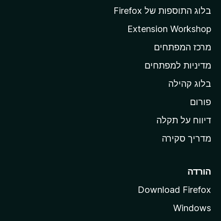
ף
בלוג התוספות של Firefox
ה
Extension Workshop
ב
מרכז המפתחים
י
ת
מדיניות למפתחים
ש
בלוג קהילה
ל
M
פורום
o
דיווח על תקלה
z
מדריך סקירה
i
l
l
הורדה
a
Download Firefox
Windows