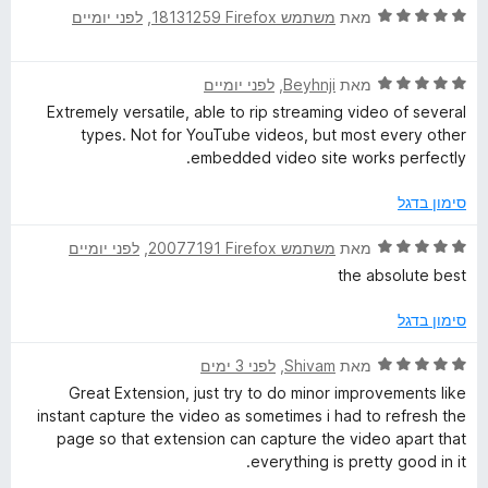
ד
ו
מאת
משתמש Firefox‏ 18131259
, ‏
לפני יומיים
מ
ך
י
ג
ת
5
ר
5
ו
ד
ו
מאת
Beyhnji
, ‏
לפני יומיים
מ
ך
י
ג
ת
5
Extremely versatile, able to rip streaming video of several
ר
5
ו
types. Not for YouTube videos, but most every other
ו
מ
ך
embedded video site works perfectly.
ג
ת
5
5
ו
סימון בדגל
מ
ך
ת
5
ד
מאת
משתמש Firefox‏ 20077191
, ‏
לפני יומיים
ו
י
the absolute best
ך
ר
5
ו
סימון בדגל
ג
5
ד
מאת
Shivam
, ‏
לפני 3 ימים
מ
י
Great Extension, just try to do minor improvements like
ת
ר
instant capture the video as sometimes i had to refresh the
ו
ו
page so that extension can capture the video apart that
ך
ג
everything is pretty good in it.
5
5