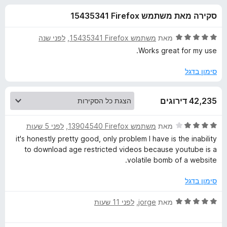
ע
ו
o
סקירה מאת משתמש Firefox‏ 15435341
ך
x
ב
5
ד
מאת
משתמש Firefox‏ 15435341
, ‏
לפני שנה
ו
י
Works great for my use.
ר
ו
סימון בדגל
ר
ג
5
V
42,235 דירוגים
מ
ת
i
ו
ד
מאת
משתמש Firefox‏ 13904540
, ‏
לפני 5 שעות
ך
י
it's honestly pretty good, only problem I have is the inability
5
d
ר
to download age restricted videos because youtube is a
ו
volatile bomb of a website.
ג
e
4
סימון בדגל
מ
o
ת
ד
מאת
jorge
, ‏
לפני 11 שעות
ו
י
D
ך
ר