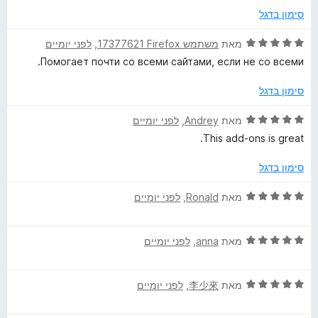
ו
מ
ך
סימון בדגל
ג
ת
5
5
ו
ד
מאת
משתמש Firefox‏ 17377621
, ‏
לפני יומיים
מ
ך
י
Помогает почти со всеми сайтами, если не со всеми.
ת
5
ר
ו
ו
סימון בדגל
ך
ג
5
5
ד
מאת
Andrey
, ‏
לפני יומיים
מ
י
This add-ons is great.
ת
ר
ו
ו
סימון בדגל
ך
ג
5
5
ד
מאת
Ronald
, ‏
לפני יומיים
מ
י
ת
ר
ו
ד
ו
מאת
anna
, ‏
לפני יומיים
ך
י
ג
5
ר
5
ד
ו
מאת
李少來
, ‏
לפני יומיים
מ
י
ג
ת
ר
5
ו