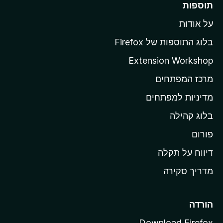
תוספות
ל
על אודות
ד
ף
בלוג התוספות של Firefox
ה
Extension Workshop
ב
מרכז המפתחים
י
ת
מדיניות למפתחים
ש
בלוג קהילה
ל
M
פורום
o
דיווח על תקלה
z
מדריך סקירה
i
l
l
הורדה
a
Download Firefox