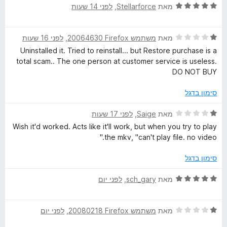
5
ד
ו
מאת
Stellarforce
, ‏
לפני 14 שעות
o
י
ג
ר
5
ד
ו
מאת
משתמש Firefox‏ 20064630
, ‏
לפני 16 שעות
מ
w
י
ג
ת
Uninstalled it. Tried to reinstall... but Restore purchase is a
ר
5
ו
total scam.. The one person at customer service is useless.
n
ו
מ
ך
DO NOT BUY
ג
ת
5
l
1
ו
סימון בדגל
מ
ך
ת
o
5
ד
מאת
Saige
, ‏
לפני 17 שעות
ו
י
Wish it'd worked. Acts like it'll work, but when you try to play
ך
ר
a
the mkv, "can't play file. no video."
5
ו
ג
סימון בדגל
d
1
מ
ד
מאת
sch_gary
, ‏
לפני יום
H
ת
י
ו
ר
ך
e
ד
ו
מאת
משתמש Firefox‏ 20080218
, ‏
לפני יום
5
י
ג