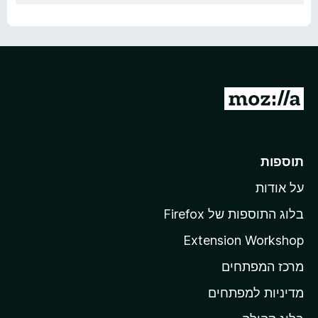
מ
ע
ב
ר
תוספות
ל
על אודות
ד
ף
בלוג התוספות של Firefox
ה
Extension Workshop
ב
מרכז המפתחים
י
ת
מדיניות למפתחים
ש