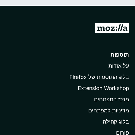
מ
ע
ב
ר
תוספות
ל
על אודות
ד
ף
בלוג התוספות של Firefox
ה
Extension Workshop
ב
מרכז המפתחים
י
ת
מדיניות למפתחים
ש
בלוג קהילה
ל
M
פורום