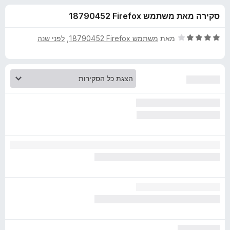
ע
ו
o
סקירה מאת משתמש Firefox‏ 18790452
ך
x
ב
5
ד
מאת
משתמש Firefox‏ 18790452
, ‏
לפני שנה
ו
י
ר
ו
ר
ג
4
V
מ
ת
i
ו
ך
5
d
e
o
D