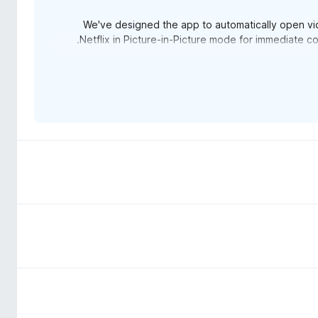
We've designed the app to automatically open vid
Netflix in Picture-in-Picture mode for immediate c
For local files, like an MP4 on your computer, the de
The optional premium subscription offers convenie
Picture," which a
You can open any video in Picture-in-Picture for free.