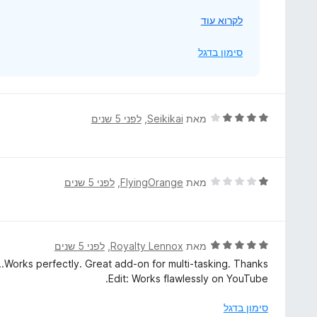
iDruf Team.
י
לקרוא עוד
ש
ל
סימון בדגל
ה
ר
ח
י
ד
מאת
Seikikai
, ‏
לפני 5 שנים
ב
י
כ
ר
ד
ו
י
ג
ד
מאת
FlyingOrange
, ‏
לפני 5 שנים
4
י
מ
ר
ת
ו
ו
ג
ד
מאת
Royalty Lennox
, ‏
לפני 5 שנים
ך
1
י
Works perfectly. Great add-on for multi-tasking. Thanks...
5
מ
ר
Edit: Works flawlessly on YouTube.
ת
ו
ו
ג
סימון בדגל
ך