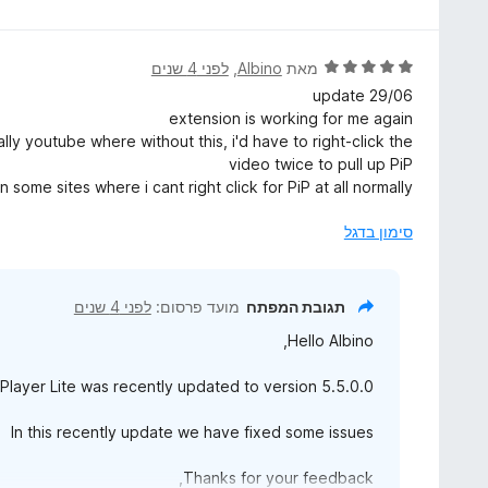
5
מ
ר
ת
ו
ו
ג
ד
מאת
Albino
, ‏
לפני 4 שנים
ך
5
י
update 29/06
5
מ
ר
extension is working for me again
ת
ו
ly youtube where without this, i'd have to right-click the
ו
ג
video twice to pull up PiP
ך
5
 some sites where i cant right click for PiP at all normally
5
מ
ת
סימון בדגל
ו
ך
5
תגובת המפתח
מועד פרסום:
לפני 4 שנים
Hello Albino,
Player Lite was recently updated to version 5.5.0.0
In this recently update we have fixed some issues
Thanks for your feedback,