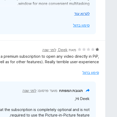
window for more convenient multitasking.
י
לקרוא עוד
t to us before you leave a review and we are always
ש
ve your experience based on your feedback as well.
ל
סימון בדגל
ה
Best regards,
ר
iDruf Team.
ח
י
ד
מאת
Deek
, ‏
לפני שנה
ב
י
a premium subscription to open any video directly in PiP,
כ
ר
l as for other features). Really terrible user-experience.
ד
ו
י
ג
סימון בדגל
1
מ
ת
תגובת המפתח
מועד פרסום:
לפני שנה
ו
Hi Deek,
ך
5
at the subscription is completely optional and is not
required to use the Picture-in-Picture feature.