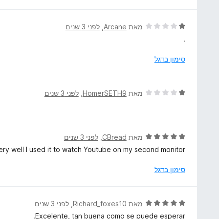
ר
ת
ו
ו
ג
ד
מאת
Arcane
, ‏
לפני 3 שנים
ך
1
י
.
5
מ
ר
ת
ו
סימון בדגל
ו
ג
ך
1
5
מ
ד
מאת
HomerSETH9
, ‏
לפני 3 שנים
ת
י
ו
ר
ך
ו
5
ג
ד
מאת
CBread
, ‏
לפני 3 שנים
1
י
ery well I used it to watch Youtube on my second monitor.
מ
ר
ת
ו
סימון בדגל
ו
ג
ך
5
5
מ
ד
מאת
Richard_foxes10
, ‏
לפני 3 שנים
ת
י
Excelente, tan buena como se puede esperar.
ו