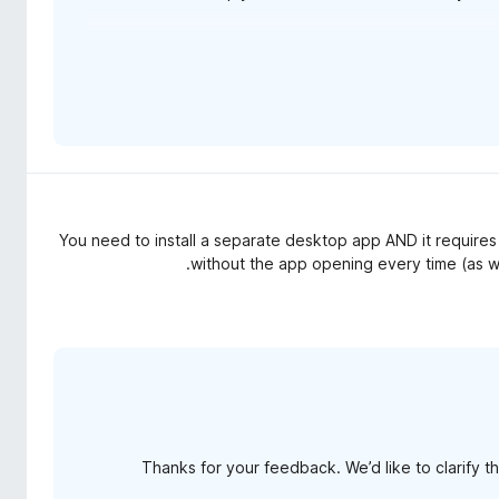
If you have an issue or concern, please reach ou
happy to help, and to impro
You need to install a separate desktop app AND it requires 
without the app opening every time (as wel
Thanks for your feedback. We’d like to clarify th