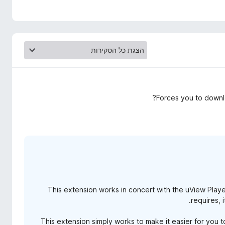
You can open any video in Picture-in-Picture for free. To 
Forces you to downlo
This extension works in concert with the uView Player.
requires, 
This extension simply works to make it easier for you t