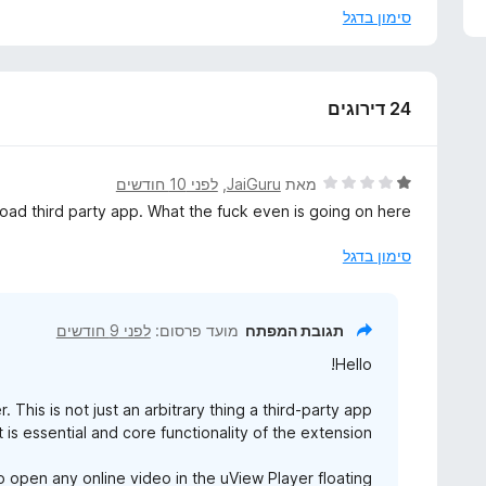
ל
סימון בדגל
allows these files to open automatically in PiP as well.
ה
ר
do this, please go to the video option in the tab item and
ח
select "Open in Picture-in-Picture."
י
24 דירוגים
ב
Best regards,
כ
iDruf Team.
ד
ד
מאת
JaiGuru
, ‏
לפני 10 חודשים
י
י
ad third party app. What the fuck even is going on here?
ר
ו
סימון בדגל
ג
1
מ
תגובת המפתח
מועד פרסום:
לפני 9 חודשים
ת
Hello!
ו
ך
 This is not just an arbitrary thing a third-party app
5
it is essential and core functionality of the extension.
o open any online video in the uView Player floating