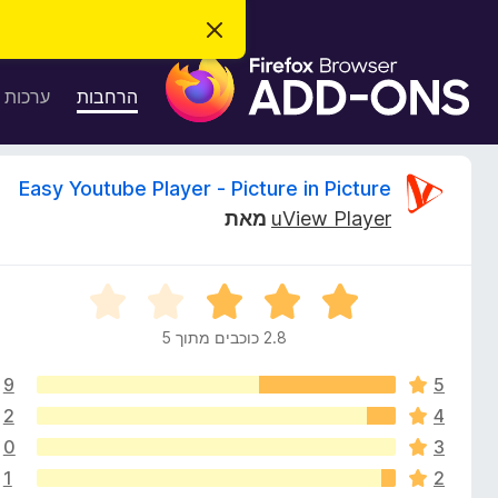
ס
ג
ת
י
ר
ו
הרחבות
ערכות 
ת
ס
ה
ו
פ
ד
ו
ע
ס
Easy Youtube Player - Picture in Picture
ה
ת
ז
uView Player
מאת
ל
ו
ק
ד
פ
י
ד
ד
י
פ
2.8 כוכבים מתוך 5
ר
ר
ן
ו
F
9
5
ג
ו
i
2
2
4
.
r
0
3
ת
8
e
1
2
מ
f