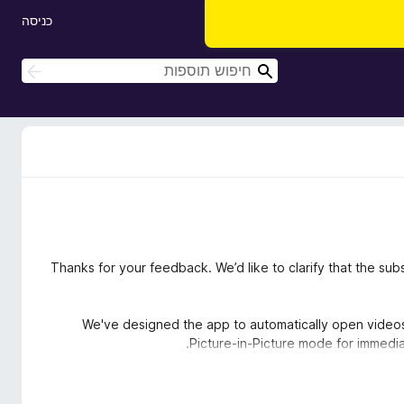
כניסה
ח
ח
י
י
פ
פ
ו
ו
ש
ש
Thanks for your feedback. We’d like to clarify that the subs
We've designed the app to automatically open videos 
Picture-in-Picture mode for immedia
For local files, like an MP4 on your computer, the d
optional premium subscription offers convenience featu