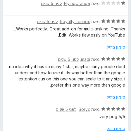
ד
ו
מאת
FlyingOrange
, ‏
לפני 5 שנים
י
ג
ר
4
ד
ו
מאת
Royalty Lennox
, ‏
לפני 5 שנים
מ
י
ג
ת
Works perfectly. Great add-on for multi-tasking. Thanks...
ר
1
ו
Edit: Works flawlessly on YouTube.
ו
מ
ך
ג
ת
5
סימון בדגל
5
ו
מ
ך
ד
מאת
madi
, ‏
לפני 5 שנים
ת
5
י
no idea why it has so many 1 star, maybe many people dont
ו
ר
understand how to use it. its way better than the google
ך
ו
extention cus on this one you can scale to it any size. i
5
ג
prefer this one way more than google.
5
מ
סימון בדגל
ת
ו
ד
מאת
Boryx
, ‏
לפני 5 שנים
ך
י
5/5 very pog
5
ר
ו
סימון בדגל