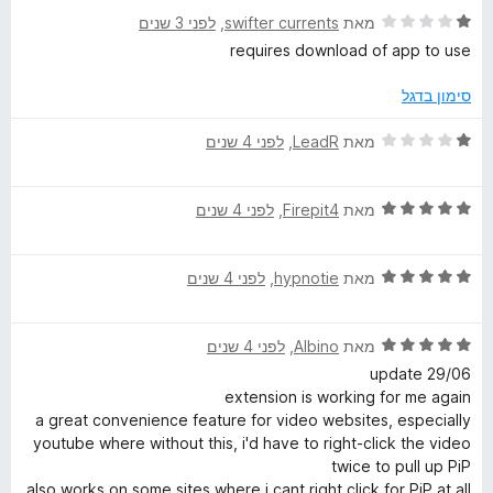
5
ד
מאת
swifter currents
, ‏
לפני 3 שנים
מ
י
requires download of app to use
ת
ר
ו
ו
סימון בדגל
ך
ג
5
1
ד
מאת
LeadR
, ‏
לפני 4 שנים
מ
י
ת
ר
ו
ד
ו
מאת
Firepit4
, ‏
לפני 4 שנים
ך
י
ג
5
ר
1
ד
ו
מאת
hypnotie
, ‏
לפני 4 שנים
מ
י
ג
ת
ר
5
ו
ד
ו
מאת
Albino
, ‏
לפני 4 שנים
מ
ך
י
ג
ת
5
update 29/06
ר
5
ו
extension is working for me again
ו
מ
ך
a great convenience feature for video websites, especially
ג
ת
5
youtube where without this, i'd have to right-click the video
5
ו
twice to pull up PiP
מ
ך
also works on some sites where i cant right click for PiP at all