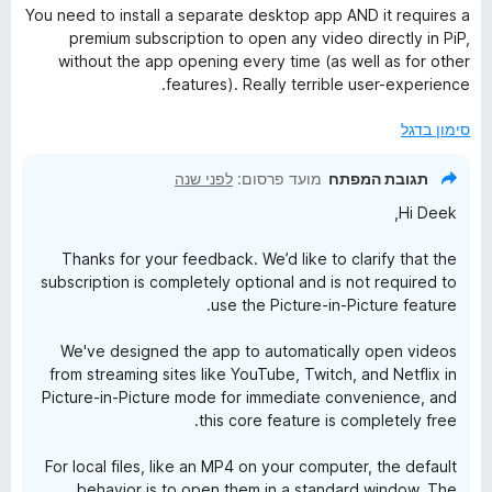
י
You need to install a separate desktop app AND it requires a
e
ר
premium subscription to open any video directly in PiP,
ו
without the app opening every time (as well as for other
r
ג
features). Really terrible user-experience.
1
-
מ
סימון בדגל
ת
ו
P
תגובת המפתח
מועד פרסום:
לפני שנה
ך
Hi Deek,
5
i
Thanks for your feedback. We’d like to clarify that the
c
subscription is completely optional and is not required to
use the Picture-in-Picture feature.
t
We've designed the app to automatically open videos
from streaming sites like YouTube, Twitch, and Netflix in
u
Picture-in-Picture mode for immediate convenience, and
this core feature is completely free.
r
For local files, like an MP4 on your computer, the default
behavior is to open them in a standard window. The