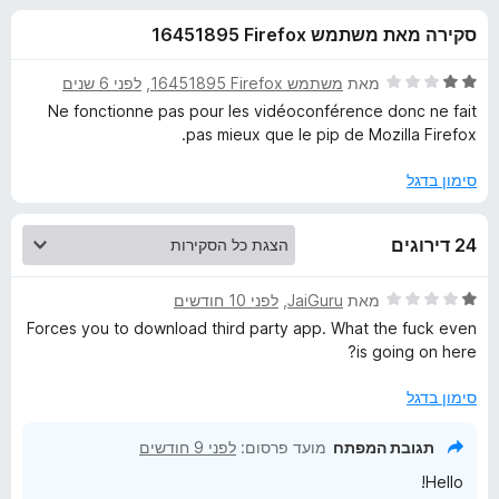
ע
ו
o
סקירה מאת משתמש Firefox‏ 16451895
ך
x
ב
5
ד
מאת
משתמש Firefox‏ 16451895
, ‏
לפני 6 שנים
ו
י
Ne fonctionne pas pour les vidéoconférence donc ne fait
ר
pas mieux que le pip de Mozilla Firefox.
ו
ר
ג
סימון בדגל
2
E
מ
24 דירוגים
ת
a
ו
ך
ד
מאת
JaiGuru
, ‏
לפני 10 חודשים
5
s
י
Forces you to download third party app. What the fuck even
ר
is going on here?
ו
y
ג
סימון בדגל
1
Y
מ
תגובת המפתח
מועד פרסום:
לפני 9 חודשים
ת
o
Hello!
ו