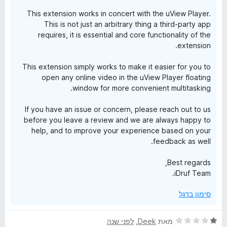
ך
This extension works in concert with the uView Player.
u
5
This is not just an arbitrary thing a third-party app
requires, it is essential and core functionality of the
t
extension.
u
This extension simply works to make it easier for you to
open any online video in the uView Player floating
window for more convenient multitasking.
b
If you have an issue or concern, please reach out to us
e
before you leave a review and we are always happy to
help, and to improve your experience based on your
P
feedback as well.
l
Best regards,
iDruf Team.
a
סימון בדגל
y
ד
מאת
Deek
, ‏
לפני שנה