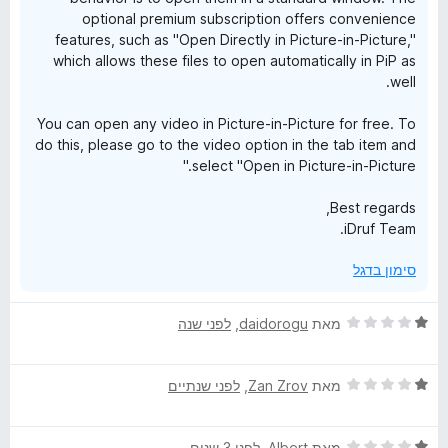
e
optional premium subscription offers convenience
features, such as "Open Directly in Picture-in-Picture,"
i
which allows these files to open automatically in PiP as
well.
n
You can open any video in Picture-in-Picture for free. To
P
do this, please go to the video option in the tab item and
select "Open in Picture-in-Picture."
i
Best regards,
iDruf Team.
c
סימון בדגל
t
ד
מאת
daidorogu
, ‏
לפני שנה
u
י
ר
r
ד
ו
מאת
Zan Zrov
, ‏
לפני שנתיים
י
ג
ר
1
e
ד
ו
מאת
Albert
, ‏
לפני 3 שנים