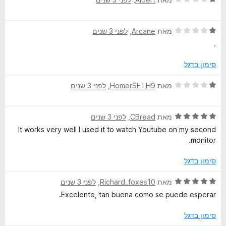
מ
י
ג
ת
ר
1
ו
ד
ו
מאת
Arcane
, ‏
לפני 3 שנים
מ
ך
י
ג
ת
5
.
ר
1
ו
ו
מ
ך
סימון בדגל
ג
ת
5
1
ו
ד
מאת
HomerSETH9
, ‏
לפני 3 שנים
מ
ך
י
ת
5
ר
ו
ד
ו
מאת
CBread
, ‏
לפני 3 שנים
ך
י
ג
It works very well I used it to watch Youtube on my second
5
ר
1
monitor.
ו
מ
ג
ת
סימון בדגל
5
ו
מ
ך
ד
מאת
Richard_foxes10
, ‏
לפני 3 שנים
ת
5
י
Excelente, tan buena como se puede esperar.
ו
ר
ך
ו
סימון בדגל
5
ג