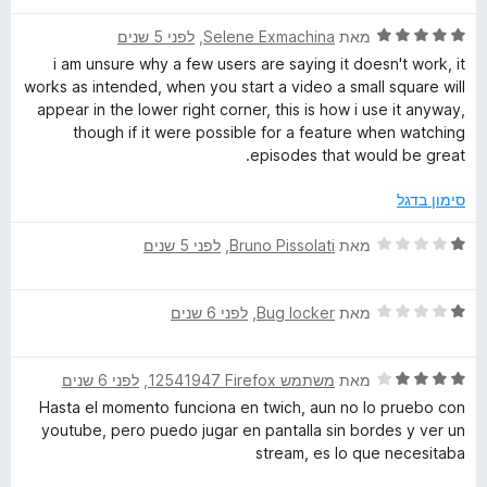
ג
5
ד
מאת
Selene Exmachina
, ‏
לפני 5 שנים
מ
י
i am unsure why a few users are saying it doesn't work, it
ת
ר
works as intended, when you start a video a small square will
ו
ו
appear in the lower right corner, this is how i use it anyway,
ך
ג
though if it were possible for a feature when watching
5
5
episodes that would be great.
מ
ת
סימון בדגל
ו
ך
ד
מאת
Bruno Pissolati
, ‏
לפני 5 שנים
5
י
ר
ד
ו
מאת
Bug locker
, ‏
לפני 6 שנים
י
ג
ר
1
ד
ו
מאת
משתמש Firefox‏ 12541947
, ‏
לפני 6 שנים
מ
י
ג
ת
Hasta el momento funciona en twich, aun no lo pruebo con
ר
1
ו
youtube, pero puedo jugar en pantalla sin bordes y ver un
ו
מ
ך
stream, es lo que necesitaba
ג
ת
5