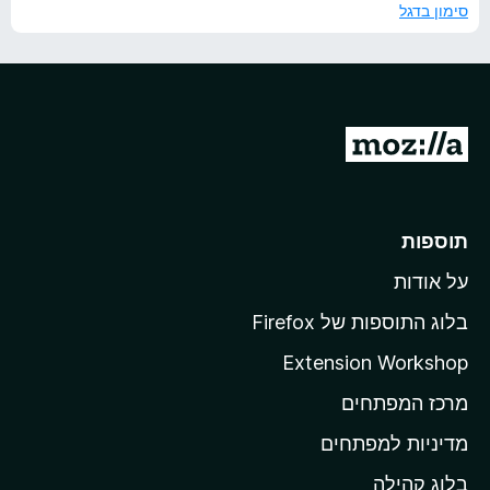
4
ו
סימון בדגל
מ
ך
ת
5
ו
ך
5
מ
ע
ב
ר
תוספות
ל
על אודות
ד
ף
בלוג התוספות של Firefox
ה
Extension Workshop
ב
מרכז המפתחים
י
ת
מדיניות למפתחים
ש
בלוג קהילה