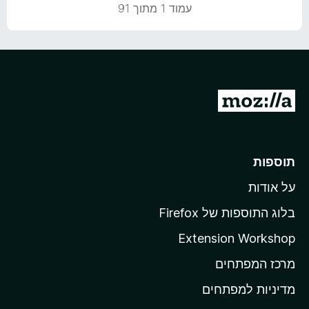
5
ו
עמוד 1 מתוך 91
מ
ך
ת
5
ו
ך
5
מ
ע
ב
ר
תוספות
ל
על אודות
ד
ף
בלוג התוספות של Firefox
ה
Extension Workshop
ב
מרכז המפתחים
י
ת
מדיניות למפתחים
ש