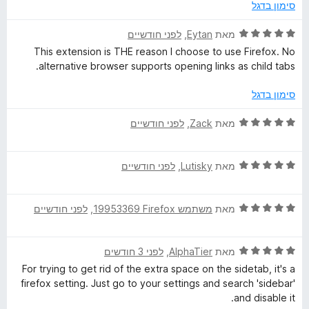
ג
ת
סימון בדגל
4
ו
מ
ך
ד
מאת
Eytan
, ‏
לפני חודשיים
ת
5
י
This extension is THE reason I choose to use Firefox. No
ו
ר
alternative browser supports opening links as child tabs.
ך
ו
5
ג
סימון בדגל
5
מ
ד
מאת
Zack
, ‏
לפני חודשיים
ת
י
ו
ר
ך
ד
ו
מאת
Lutisky
, ‏
לפני חודשיים
5
י
ג
ר
5
ד
ו
מאת
משתמש Firefox‏ 19953369
, ‏
לפני חודשיים
מ
י
ג
ת
ר
5
ו
ד
ו
מאת
AlphaTier
, ‏
לפני 3 חודשים
מ
ך
י
ג
ת
5
For trying to get rid of the extra space on the sidetab, it's a
ר
5
ו
firefox setting. Just go to your settings and search 'sidebar'
ו
מ
ך
and disable it.
ג