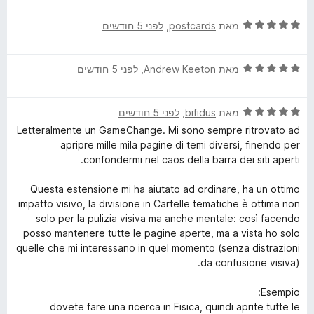
ך
ר
5
ד
ו
מאת
postcards
, ‏
לפני 5 חודשים
י
ג
ר
5
ד
ו
מאת
Andrew Keeton
, ‏
לפני 5 חודשים
מ
י
ג
ת
ר
5
ו
ד
ו
מאת
bifidus
, ‏
לפני 5 חודשים
מ
ך
י
ג
ת
5
Letteralmente un GameChange. Mi sono sempre ritrovato ad
ר
5
ו
apripre mille mila pagine di temi diversi, finendo per
ו
מ
ך
confondermi nel caos della barra dei siti aperti.
ג
ת
5
5
ו
Questa estensione mi ha aiutato ad ordinare, ha un ottimo
מ
ך
impatto visivo, la divisione in Cartelle tematiche è ottima non
ת
5
solo per la pulizia visiva ma anche mentale: così facendo
ו
posso mantenere tutte le pagine aperte, ma a vista ho solo
ך
quelle che mi interessano in quel momento (senza distrazioni
5
da confusione visiva).
Esempio:
dovete fare una ricerca in Fisica, quindi aprite tutte le