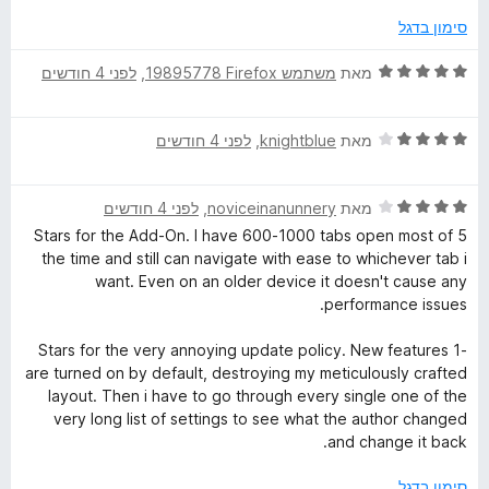
ת
5
5
ו
סימון בדגל
מ
ך
ת
5
ד
מאת
משתמש Firefox‏ 19895778
, ‏
לפני 4 חודשים
ו
י
ך
ר
5
ד
ו
מאת
knightblue
, ‏
לפני 4 חודשים
י
ג
ר
5
ד
ו
מאת
noviceinanunnery
, ‏
לפני 4 חודשים
מ
י
ג
ת
5 Stars for the Add-On. I have 600-1000 tabs open most of
ר
4
ו
the time and still can navigate with ease to whichever tab i
ו
מ
ך
want. Even on an older device it doesn't cause any
ג
ת
5
performance issues.
4
ו
מ
ך
-1 Stars for the very annoying update policy. New features
ת
5
are turned on by default, destroying my meticulously crafted
ו
layout. Then i have to go through every single one of the
ך
very long list of settings to see what the author changed
5
and change it back.
סימון בדגל