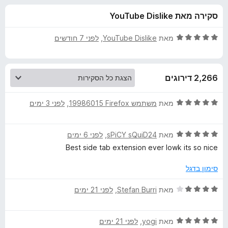
ע
ו
o
סקירה מאת YouTube Dislike
ך
x
ב
5
ד
מאת
YouTube Dislike
, ‏
לפני 7 חודשים
ו
י
ר
ו
ר
2,266 דירוגים
ג
5
T
מ
ד
מאת
משתמש Firefox‏ 19986015
, ‏
לפני 3 ימים
ת
י
r
ו
ר
ך
ד
ו
מאת
sPiCY sQuiD24
, ‏
לפני 6 ימים
5
י
ג
e
Best side tab extension ever lowk its so nice
ר
5
ו
מ
סימון בדגל
e
ג
ת
5
ו
ד
מאת
Stefan Burri
, ‏
לפני 21 ימים
S
מ
ך
י
ת
5
ר
t
ו
ד
ו
מאת
yogi
, ‏
לפני 21 ימים