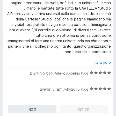
pagine necessarie, siti web, pdf libri, sito università; e man
mano le mettete tutte sotto la CARTELLA "Studio".
All'improvviso vi arriva una mail dalla banca, chiudete il menù
della Cartella "Studio" così che le pagine rimangano ma
invisibili, ora potete navigare senza cofusioni. Immaginate
ora di avere 3/4 cartelle di divisione, di diversi temi, avrete
tutto chiaro e sotto mano senza confusione.
Immaginatevi di fare una ricerca universitaria ma che ricopre
più temi che si ricollegano ogni tanto, quest'organizzazione
non ti manda in confusione.
סימון בדגל
ד
מאת
Алекс,Аноним
, ‏
לפני 5 חודשים
י
ר
ד
ו
מאת
why2015
, ‏
לפני 5 חודשים
י
ג
ר
5
ו
מ
הקודם
הבא
ג
ת