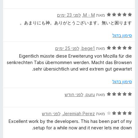
ך
י
ג
5
ר
4
y
ד
ו
מאת
M・M
, ‏
לפני 23 ימים
מ
י
ג
ת
あまりにも神。ありがとうございます。無いと困ります。
l
ר
5
ו
ו
מ
ך
סימון בדגל
e
ג
ת
5
5
ו
ד
מאת
bege1
, ‏
לפני 25 ימים
מ
T
ך
י
Eigentlich müsste diese Erweiterung von Mozilla für die
ת
5
ר
senkrechten Tabs übernommen werden. Macht das Browsen
ו
ו
a
sehr übersichtlich und wird extrem gut gewartet.
ך
ג
5
5
סימון בדגל
b
מ
ת
ד
מאת
puru
, ‏
לפני חודש
ו
י
ך
ר
5
ד
ו
מאת
Jeremiah Perez
, ‏
לפני חודש
י
ג
Excellent work by the developers. This has been part of my
ר
5
setup for a while now and it never lets me down.
ו
מ