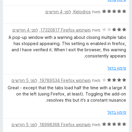
ד
מאת
Kelodros
, ‏
לפני 4 חודשים
י
ר
ד
ו
מאת
משתמש Firefox‏ 17320817
, ‏
לפני 4 חודשים
י
ג
A pop-up window with a warning about closing multiple tabs
ר
5
has stopped appearing. This setting is enabled in firefox,
ו
מ
and I have verified it. When I exit the browser, this warning
ג
ת
consistently appears.
3
ו
מ
ך
סימון בדגל
ת
5
ו
ד
מאת
משתמש Firefox‏ 19789534
, ‏
לפני 5 חודשים
ך
י
Great - except that the tabs load half the time with a large X
5
ר
on the left (using Firefox, at least). Toggling the add-on
ו
resolves this but it's a constant nuisance.
ג
4
סימון בדגל
מ
ת
ד
מאת
משתמש Firefox‏ 18998368
, ‏
לפני 5 חודשים
ו
י