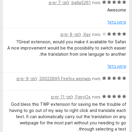
ד
ו
מאת
bella5261
, ‏
לפני 7 ימים
י
ג
a
Awesome
ר
5
ו
מ
סימון בדגל
n
ג
ת
5
ו
ד
מאת
Xav
, ‏
לפני 8 ימים
s
מ
ך
י
Great extension, would you make it available for Safari?
ת
5
ר
A nice improvement would be the possibility to switch easier
l
ו
ו
the translation from one languge to another.
ך
ג
5
4
a
סימון בדגל
מ
ת
ד
מאת
משתמש Firefox‏ 20022895
, ‏
לפני 9 ימים
t
ו
י
ך
ר
e
5
ד
ו
מאת
FieryOx
, ‏
לפני 11 ימים
י
ג
God bless this TWP extension for saving me the trouble of
W
ר
5
having to go out of my way to right click and translate each
ו
מ
text. It can automatically carry out the translation on any
ג
ת
e
webpage for the most part without you needing to go
5
ו
through selecting a text.