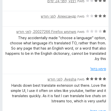
ד
מאת
yzz1
, ‏
לפני 24 ימים
ת
י
ו
ר
ך
ד
ו
מאת
Александр
, ‏
לפני חודש
5
י
ג
ר
3
ד
ו
מאת
משתמש Firefox‏ 20027266
, ‏
לפני חודש
מ
י
ג
ת
They accidentally made "choose a language" option,
ר
3
ו
choose what language it's translated TO, rather than from.
ו
מ
ך
So any page that has an English word, or a word that also
ג
ת
5
happens to be in the English dictionary, cannot be translated
1
ו
by this.
מ
ך
ת
5
סימון בדגל
ו
ך
ד
מאת
Ayesha
, ‏
לפני חודש
5
י
Hands down best translate extension out there. Love the
ר
simple UI, I use it often on sites like youtube, twitter and it
ו
translates quickly. As it is fast I can translate live chats on
ג
streams too, which is very useful!
5
מ