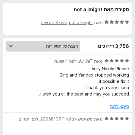
ע
ו
o
סקירה מאת not a knight
ך
x
ב
5
ד
מאת
not a knight
, ‏
לפני 3 חודשים
ו
י
ר
ו
ר
3,756 דירוגים
ג
5
T
מ
ד
מאת
AvHmT
, ‏
לפני 4 שעות
ת
י
Very Nicely Please
W
ו
ר
Bing and Yandex stopped working
ך
ו
if possible fix it.
5
ג
P
Thank you very much.
5
I wish you all the best and may you succeed.
מ
-
ת
סימון בדגל
ו
T
ך
ד
מאת
משתמש Firefox‏ 20056197
, ‏
לפני יומיים
5
י
r
ר