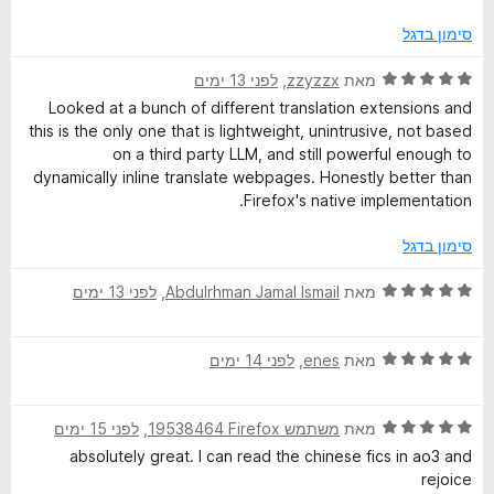
מ
ך
b
ת
5
סימון בדגל
ו
P
ך
ד
מאת
zzyzzx
, ‏
לפני 13 ימים
5
י
Looked at a bunch of different translation extensions and
a
ר
this is the only one that is lightweight, unintrusive, not based
ו
on a third party LLM, and still powerful enough to
ג
g
dynamically inline translate webpages. Honestly better than
5
Firefox's native implementation.
מ
e
ת
סימון בדגל
ו
s
ך
ד
מאת
Abdulrhman Jamal Ismail
, ‏
לפני 13 ימים
5
י
ר
ד
ו
מאת
enes
, ‏
לפני 14 ימים
י
ג
ר
5
ד
ו
מאת
משתמש Firefox‏ 19538464
, ‏
לפני 15 ימים
מ
י
ג
ת
absolutely great. I can read the chinese fics in ao3 and
ר
5
ו
rejoice