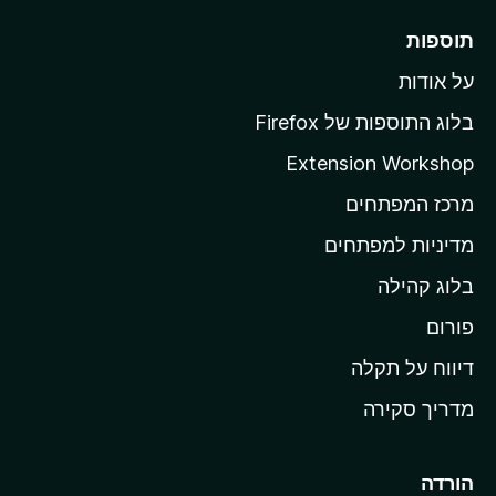
ר
תוספות
ל
על אודות
ד
ף
בלוג התוספות של Firefox
ה
Extension Workshop
ב
מרכז המפתחים
י
ת
מדיניות למפתחים
ש
בלוג קהילה
ל
M
פורום
o
דיווח על תקלה
z
מדריך סקירה
i
l
l
הורדה