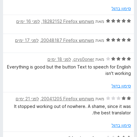
ו
מ
ך
ג
ת
5
סימון בדגל
5
ו
מ
ך
ד
מאת
משתמש Firefox‏ 18282152
, ‏
לפני 16 ימים
ת
5
י
ו
ר
ך
ד
ו
מאת
משתמש Firefox‏ 20048187
, ‏
לפני 17 ימים
5
י
ג
ר
5
ד
ו
מאת
crys0oner
, ‏
לפני 18 ימים
מ
י
ג
ת
Everything is good but the button Text to speech for English
ר
5
ו
isn't working
ו
מ
ך
ג
ת
5
סימון בדגל
4
ו
מ
ך
ד
מאת
משתמש Firefox‏ 20041205
, ‏
לפני 21 ימים
ת
5
י
It stopped working out of nowhere. A shame, since it was
ו
ר
the best translator.
ך
ו
5
ג
סימון בדגל
2
מ