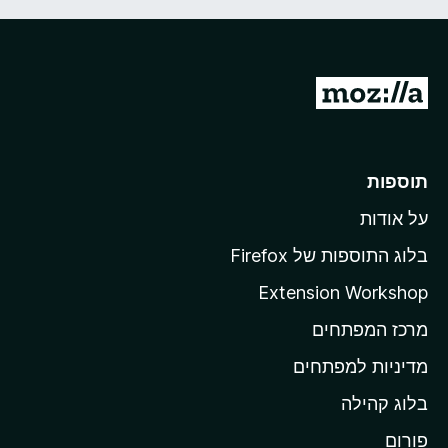
מ
ע
ב
ר
תוספות
ל
על אודות
ד
ף
בלוג התוספות של Firefox
ה
Extension Workshop
ב
מרכז המפתחים
י
ת
מדיניות למפתחים
ש
בלוג קהילה
ל
M
פורום