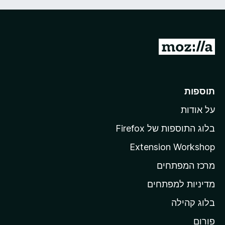
מ
ע
ב
ר
תוספות
ל
על אודות
ד
ף
בלוג התוספות של Firefox
ה
Extension Workshop
ב
מרכז המפתחים
י
ת
מדיניות למפתחים
ש
בלוג קהילה
ל
M
פורום