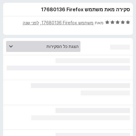
ע
ו
o
סקירה מאת משתמש Firefox‏ 17680136
ך
x
ב
5
ד
מאת
משתמש Firefox‏ 17680136
, ‏
לפני שנה
ו
י
ר
ו
ר
ג
5
T
מ
ת
W
ו
ך
5
P
-
T
r