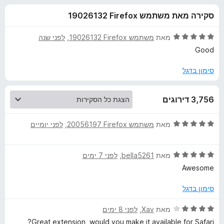
ע
ו
o
סקירה מאת משתמש Firefox‏ 19026132
ך
x
ב
5
ד
מאת
משתמש Firefox‏ 19026132
, ‏
לפני שנה
ו
י
Good
ר
ו
סימון בדגל
ר
ג
5
T
3,756 דירוגים
מ
ת
W
ו
ד
מאת
משתמש Firefox‏ 20056197
, ‏
לפני יומיים
ך
י
5
P
ר
ד
ו
מאת
bella5261
, ‏
לפני 7 ימים
י
ג
-
Awesome
ר
5
ו
מ
סימון בדגל
T
ג
ת
5
ו
ד
מאת
Xav
, ‏
לפני 8 ימים
r
מ
ך
י
Great extension, would you make it available for Safari?