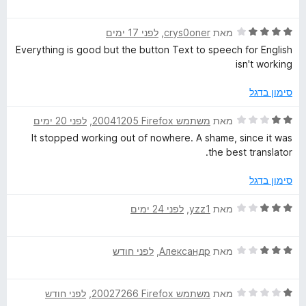
5
י
ג
ר
5
ד
ו
מאת
crys0oner
, ‏
לפני 17 ימים
מ
י
ג
ת
Everything is good but the button Text to speech for English
ר
5
ו
isn't working
ו
מ
ך
ג
ת
5
סימון בדגל
4
ו
מ
ך
ד
מאת
משתמש Firefox‏ 20041205
, ‏
לפני 20 ימים
ת
5
י
It stopped working out of nowhere. A shame, since it was
ו
ר
the best translator.
ך
ו
5
ג
סימון בדגל
2
מ
ד
מאת
yzz1
, ‏
לפני 24 ימים
ת
י
ו
ר
ך
ד
ו
מאת
Александр
, ‏
לפני חודש
5
י
ג
ר
3
ד
ו
מאת
משתמש Firefox‏ 20027266
, ‏
לפני חודש
מ