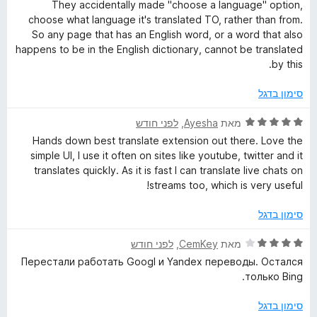
י
ג
ת
They accidentally made "choose a language" option,
ר
3
ו
choose what language it's translated TO, rather than from.
ו
מ
ך
So any page that has an English word, or a word that also
ג
ת
5
happens to be in the English dictionary, cannot be translated
1
ו
by this.
מ
ך
ת
5
סימון בדגל
ו
ך
ד
מאת
Ayesha
, ‏
לפני חודש
5
י
Hands down best translate extension out there. Love the
ר
simple UI, I use it often on sites like youtube, twitter and it
ו
translates quickly. As it is fast I can translate live chats on
ג
streams too, which is very useful!
5
מ
סימון בדגל
ת
ו
ד
מאת
CemKey
, ‏
לפני חודש
ך
י
Перестали работать Googl и Yandex переводы. Остался
5
ר
только Bing.
ו
ג
סימון בדגל