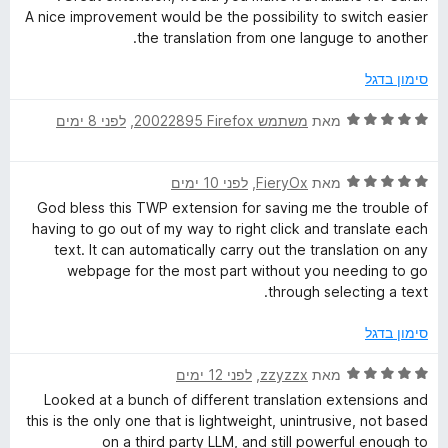
ת
5
ר
A nice improvement would be the possibility to switch easier
ו
a
ו
the translation from one languge to another.
ך
ג
5
4
n
סימון בדגל
מ
ת
ד
מאת
משתמש Firefox‏ 20022895
, ‏
לפני 8 ימים
s
ו
י
ך
ר
l
5
ד
ו
מאת
FieryOx
, ‏
לפני 10 ימים
י
ג
God bless this TWP extension for saving me the trouble of
a
ר
5
having to go out of my way to right click and translate each
ו
מ
text. It can automatically carry out the translation on any
ג
ת
t
webpage for the most part without you needing to go
5
ו
through selecting a text.
מ
ך
e
ת
5
סימון בדגל
ו
W
ך
ד
מאת
zzyzzx
, ‏
לפני 12 ימים
5
י
Looked at a bunch of different translation extensions and
e
ר
this is the only one that is lightweight, unintrusive, not based
ו
on a third party LLM, and still powerful enough to