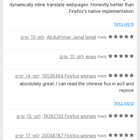
ג
b
dynamically inline translate webpages. Honestly better than
5
Firefox's native implementation.
מ
P
ת
סימון בדגל
ו
a
ך
ד
מאת
Abdulrhman Jamal Ismail
, ‏
לפני 13 ימים
5
י
g
ר
ד
ו
מאת
enes
, ‏
לפני 13 ימים
י
ג
e
ר
5
ד
ו
מאת
משתמש Firefox‏ 19538464
, ‏
לפני 14 ימים
מ
s
י
ג
ת
absolutely great. I can read the chinese fics in ao3 and
ר
5
ו
rejoice
ו
מ
ך
ג
ת
5
סימון בדגל
5
ו
מ
ך
ד
מאת
משתמש Firefox‏ 18282152
, ‏
לפני 15 ימים
ת
5
י
ו
ר
ך
ד
ו
מאת
משתמש Firefox‏ 20048187
, ‏
לפני 17 ימים