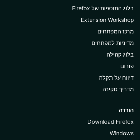
ף
בלוג התוספות של Firefox
ה
Extension Workshop
ב
מרכז המפתחים
י
ת
מדיניות למפתחים
ש
בלוג קהילה
ל
M
פורום
o
דיווח על תקלה
z
מדריך סקירה
i
l
l
הורדה
a
Download Firefox
Windows