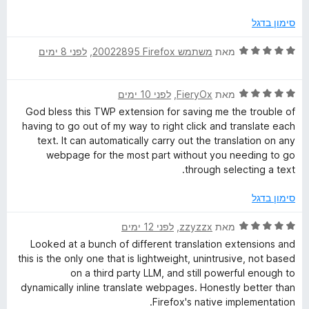
ך
ג
5
4
a
סימון בדגל
מ
ת
ד
מאת
משתמש Firefox‏ 20022895
, ‏
לפני 8 ימים
n
ו
י
ך
ר
s
5
ד
ו
מאת
FieryOx
, ‏
לפני 10 ימים
י
ג
God bless this TWP extension for saving me the trouble of
l
ר
5
having to go out of my way to right click and translate each
ו
מ
text. It can automatically carry out the translation on any
ג
ת
a
webpage for the most part without you needing to go
5
ו
through selecting a text.
מ
ך
t
ת
5
סימון בדגל
ו
e
ך
ד
מאת
zzyzzx
, ‏
לפני 12 ימים
5
י
Looked at a bunch of different translation extensions and
W
ר
this is the only one that is lightweight, unintrusive, not based
ו
on a third party LLM, and still powerful enough to
ג
e
dynamically inline translate webpages. Honestly better than
5
Firefox's native implementation.