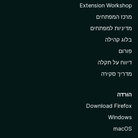
ה
Extension Workshop
ב
מרכז המפתחים
י
ת
מדיניות למפתחים
ש
בלוג קהילה
ל
M
פורום
o
דיווח על תקלה
z
מדריך סקירה
i
l
l
הורדה
a
Download Firefox
Windows
macOS