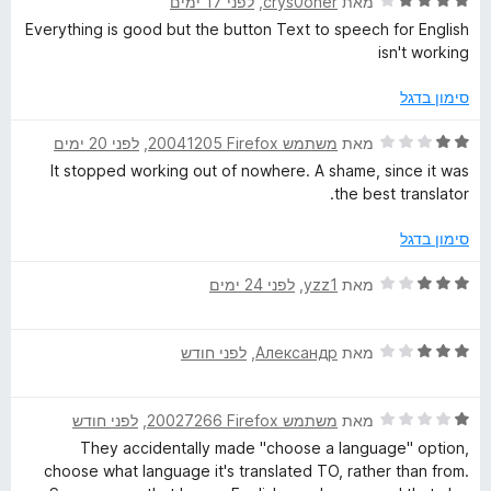
ד
ו
מאת
crys0oner
, ‏
לפני 17 ימים
מ
י
ג
ת
Everything is good but the button Text to speech for English
ר
5
ו
isn't working
ו
מ
ך
ג
ת
5
סימון בדגל
4
ו
מ
ך
ד
מאת
משתמש Firefox‏ 20041205
, ‏
לפני 20 ימים
ת
5
י
It stopped working out of nowhere. A shame, since it was
ו
ר
the best translator.
ך
ו
5
ג
סימון בדגל
2
מ
ד
מאת
yzz1
, ‏
לפני 24 ימים
ת
י
ו
ר
ך
ד
ו
מאת
Александр
, ‏
לפני חודש
5
י
ג
ר
3
ד
ו
מאת
משתמש Firefox‏ 20027266
, ‏
לפני חודש
מ
י
ג
ת
They accidentally made "choose a language" option,
ר
3
ו
choose what language it's translated TO, rather than from.
ו
מ
ך