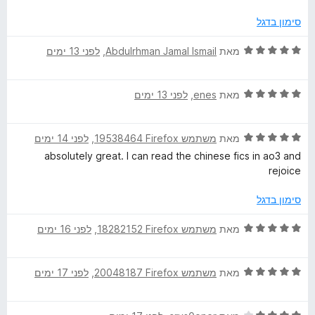
מ
b
ת
סימון בדגל
ו
P
ך
ד
מאת
Abdulrhman Jamal Ismail
, ‏
לפני 13 ימים
5
י
a
ר
ד
ו
מאת
enes
, ‏
לפני 13 ימים
י
ג
g
ר
5
ד
ו
מאת
משתמש Firefox‏ 19538464
, ‏
לפני 14 ימים
מ
e
י
ג
ת
absolutely great. I can read the chinese fics in ao3 and
ר
5
ו
rejoice
s
ו
מ
ך
ג
ת
5
סימון בדגל
5
ו
מ
ך
ד
מאת
משתמש Firefox‏ 18282152
, ‏
לפני 16 ימים
ת
5
י
ו
ר
ך
ד
ו
מאת
משתמש Firefox‏ 20048187
, ‏
לפני 17 ימים
5
י
ג
ר
5