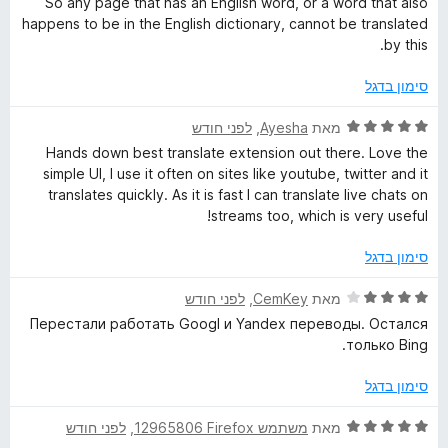
So any page that has an English word, or a word that also
ג
ת
5
happens to be in the English dictionary, cannot be translated
1
ו
by this.
מ
ך
ת
5
סימון בדגל
ו
ך
ד
מאת
Ayesha
, ‏
לפני חודש
5
י
Hands down best translate extension out there. Love the
ר
simple UI, I use it often on sites like youtube, twitter and it
ו
translates quickly. As it is fast I can translate live chats on
ג
streams too, which is very useful!
5
מ
סימון בדגל
ת
ו
ד
מאת
CemKey
, ‏
לפני חודש
ך
י
Перестали работать Googl и Yandex переводы. Остался
5
ר
только Bing.
ו
ג
סימון בדגל
4
מ
ד
מאת
משתמש Firefox‏ 12965806
, ‏
לפני חודש
ת
י