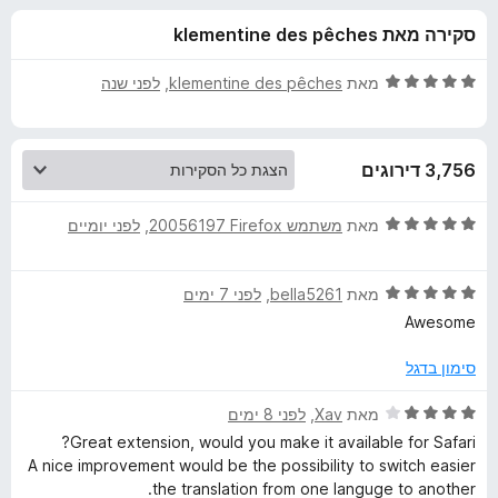
ע
ו
o
סקירה מאת klementine des pêches
ך
x
ב
5
ד
מאת
klementine des pêches
, ‏
לפני שנה
ו
י
ר
ו
ר
3,756 דירוגים
ג
5
T
מ
ד
מאת
משתמש Firefox‏ 20056197
, ‏
לפני יומיים
ת
י
W
ו
ר
ך
ד
ו
מאת
bella5261
, ‏
לפני 7 ימים
5
י
ג
P
Awesome
ר
5
ו
מ
סימון בדגל
-
ג
ת
5
ו
ד
מאת
Xav
, ‏
לפני 8 ימים
T
מ
ך
י
Great extension, would you make it available for Safari?
ת
5
ר
A nice improvement would be the possibility to switch easier
r
ו
ו
the translation from one languge to another.