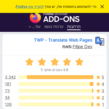
ח
כניסה
.
להוריד את Firefox
כדי להשתמש בתוספות אלו, יש צורך
ס
ג
י
ת
י
פ
ר
ו
ת
ו
ס
ה
עוד…
ערכות נושא
הרחבות
ש
ו
פ
ד
ו
ע
ס
TWP - Translate Web Pages
ה
ת
ז
מאת
Filipe Dev
ל
ו
ק
ד
ד
פ
י
י
ד
4.8 כוכבים מתוך 5
ר
פ
ר
ו
3,342
5
ן
ג
181
4
F
ו
4
i
73
3
.
r
8
ת
34
2
מ
e
126
1
ת
f