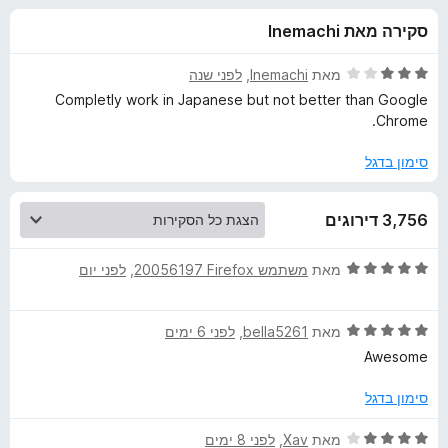
ע
ו
o
סקירה מאת Inemachi
ך
x
ב
5
ד
לפני שנה
, ‏
Inemachi
מאת
ו
י
Completly work in Japanese but not better than Google
ר
Chrome.
ו
ר
ג
סימון בדגל
3
T
מ
3,756 דירוגים
ת
W
ו
ך
ד
לפני יום
, ‏
משתמש Firefox‏ 20056197
מאת
5
P
י
ר
ד
לפני 6 ימים
, ‏
bella5261
מאת
ו
-
י
ג
Awesome
ר
5
T
ו
מ
סימון בדגל
ג
ת
r
5
ו
ד
לפני 8 ימים
, ‏
Xav
מאת