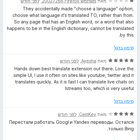
ד
לפני חודש
, ‏
משתמש Firefox‏ 20027266
מאת
ו
מ
י
ג
ת
They accidentally made "choose a language" option,
ר
3
ו
choose what language it's translated TO, rather than from.
ו
מ
ך
So any page that has an English word, or a word that also
ג
ת
5
happens to be in the English dictionary, cannot be translated
1
ו
by this.
מ
ך
ת
5
סימון בדגל
ו
ך
ד
לפני חודש
, ‏
Ayesha
מאת
5
י
Hands down best translate extension out there. Love the
ר
simple UI, I use it often on sites like youtube, twitter and it
ו
translates quickly. As it is fast I can translate live chats on
ג
streams too, which is very useful!
5
מ
סימון בדגל
ת
ו
ד
לפני חודש
, ‏
CemKey
מאת
ך
י
Перестали работать Googl и Yandex переводы. Остался
5
ר
только Bing.
ו