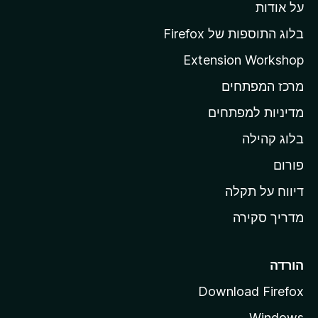
על אודות
ד
ף
בלוג התוספות של Firefox
ה
Extension Workshop
ב
מרכז המפתחים
י
ת
מדיניות למפתחים
ש
בלוג קהילה
ל
פורום
M
o
דיווח על תקלה
z
מדריך סקירה
i
l
l
הורדה
a
Download Firefox
Windows