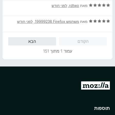
מ
ך
ד
לפני חודש
, ‏
rdtwo
מאת
ת
5
י
ו
ר
ך
ד
לפני חודש
, ‏
משתמש Firefox‏ 19999238
מאת
ו
5
י
ג
ר
5
ו
מ
הבא
הקודם
ג
ת
5
ו
עמוד 1 מתוך 151
מ
ך
ת
5
ו
ך
5
מ
ע
ב
ר
תוספות
ל