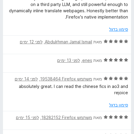
ו
b
on a third party LLM, and still powerful enough to
ג
dynamically inline translate webpages. Honestly better than
5
Firefox's native implementation.
P
מ
ת
סימון בדגל
a
ו
ך
ד
לפני 12 ימים
, ‏
Abdulrhman Jamal Ismail
מאת
5
g
י
ר
ד
לפני 13 ימים
, ‏
enes
מאת
ו
e
י
ג
ר
5
s
ד
לפני 14 ימים
, ‏
משתמש Firefox‏ 19538464
מאת
ו
מ
י
ג
ת
absolutely great. I can read the chinese fics in ao3 and
ר
5
ו
rejoice
ו
מ
ך
ג
ת
5
סימון בדגל
5
ו
מ
ך
ד
לפני 15 ימים
, ‏
משתמש Firefox‏ 18282152
מאת
ת
5
י
ו
ר