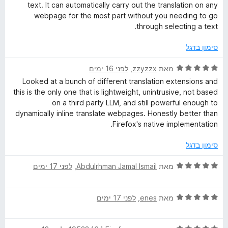
ו
מ
text. It can automatically carry out the translation on any
b
ג
ת
webpage for the most part without you needing to go
5
ו
through selecting a text.
P
מ
ך
ת
5
סימון בדגל
ו
a
ך
ד
מאת
zzyzzx
, ‏
לפני 16 ימים
5
י
g
Looked at a bunch of different translation extensions and
ר
this is the only one that is lightweight, unintrusive, not based
ו
on a third party LLM, and still powerful enough to
e
ג
dynamically inline translate webpages. Honestly better than
5
Firefox's native implementation.
s
מ
ת
סימון בדגל
ו
ך
ד
מאת
Abdulrhman Jamal Ismail
, ‏
לפני 17 ימים
5
י
ר
ד
ו
מאת
enes
, ‏
לפני 17 ימים
י
ג
ר
5