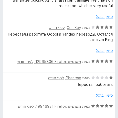
translates quickly. As it is fast I can translate live chats on
ג
streams too, which is very useful!
5
מ
סימון בדגל
ת
ו
ד
מאת
CemKey
, ‏
לפני חודש
ך
י
Перестали работать Googl и Yandex переводы. Остался
5
ר
только Bing.
ו
ג
סימון בדגל
4
מ
ד
מאת
משתמש Firefox‏ 12965806
, ‏
לפני חודש
ת
י
ו
ר
ך
ד
ו
מאת
Phantom
, ‏
לפני חודש
5
י
ג
Перестал работать
ר
5
ו
מ
סימון בדגל
ג
ת
1
ו
ד
מאת
משתמש Firefox‏ 19946921
, ‏
לפני חודש
מ
ך
י
ת
5
ר