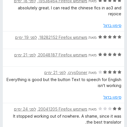
ד
ו
מאת
משתמש Firefox‏ 19538464
, ‏
לפני 18 ימים
מ
י
ג
ת
absolutely great. I can read the chinese fics in ao3 and
ר
5
ו
rejoice
ו
מ
ך
ג
ת
5
סימון בדגל
5
ו
מ
ך
ד
מאת
משתמש Firefox‏ 18282152
, ‏
לפני 19 ימים
ת
5
י
ו
ר
ך
ד
ו
מאת
משתמש Firefox‏ 20048187
, ‏
לפני 21 ימים
5
י
ג
ר
5
ד
ו
מאת
crys0oner
, ‏
לפני 21 ימים
מ
י
ג
ת
Everything is good but the button Text to speech for English
ר
5
ו
isn't working
ו
מ
ך
ג
ת
5
סימון בדגל
4
ו
מ
ך
ד
מאת
משתמש Firefox‏ 20041205
, ‏
לפני 24 ימים
ת
5
י
It stopped working out of nowhere. A shame, since it was
ו
ר
the best translator.
ך
ו