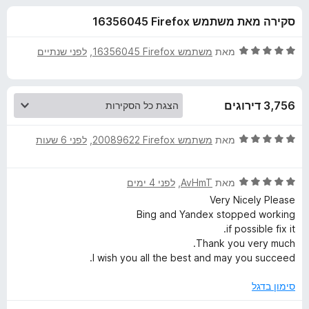
ע
ו
o
סקירה מאת משתמש Firefox‏ 16356045
ך
x
ב
5
ד
מאת
משתמש Firefox‏ 16356045
, ‏
לפני שנתיים
ו
י
ר
ו
ר
3,756 דירוגים
ג
5
T
מ
ד
מאת
משתמש Firefox‏ 20089622
, ‏
לפני 6 שעות
ת
י
W
ו
ר
ך
ד
ו
מאת
AvHmT
, ‏
לפני 4 ימים
5
י
ג
P
Very Nicely Please
ר
5
Bing and Yandex stopped working
ו
מ
if possible fix it.
-
ג
ת
Thank you very much.
5
ו
I wish you all the best and may you succeed.
T
מ
ך
ת
5
סימון בדגל
r
ו