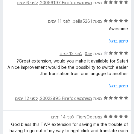
ך
ד
מאת
משתמש Firefox‏ 20056197
, ‏
לפני 6 ימים
5
י
a
ר
ד
ו
מאת
bella5261
, ‏
לפני 11 ימים
n
י
ג
Awesome
ר
5
s
ו
מ
סימון בדגל
ג
ת
l
5
ו
ד
מאת
Xav
, ‏
לפני 12 ימים
מ
ך
י
Great extension, would you make it available for Safari?
ת
5
ר
a
A nice improvement would be the possibility to switch easier
ו
ו
the translation from one languge to another.
ך
ג
t
5
4
סימון בדגל
מ
e
ת
ד
מאת
משתמש Firefox‏ 20022895
, ‏
לפני 12 ימים
ו
י
W
ך
ר
5
ד
ו
מאת
FieryOx
, ‏
לפני 14 ימים
י
ג
e
God bless this TWP extension for saving me the trouble of
ר
5
having to go out of my way to right click and translate each