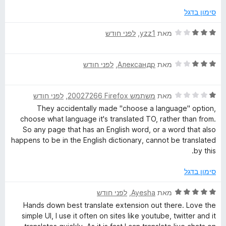
5
ג
סימון בדגל
2
מ
ד
מאת
yzz1
, ‏
לפני חודש
ת
י
ו
ר
ך
ד
ו
מאת
Александр
, ‏
לפני חודש
5
י
ג
ר
3
ד
ו
מאת
משתמש Firefox‏ 20027266
, ‏
לפני חודש
מ
י
ג
ת
They accidentally made "choose a language" option,
ר
3
ו
choose what language it's translated TO, rather than from.
ו
מ
ך
So any page that has an English word, or a word that also
ג
ת
5
happens to be in the English dictionary, cannot be translated
1
ו
by this.
מ
ך
ת
5
סימון בדגל
ו
ך
ד
מאת
Ayesha
, ‏
לפני חודש
5
י
Hands down best translate extension out there. Love the
ר
simple UI, I use it often on sites like youtube, twitter and it
ו