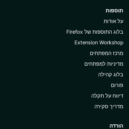
ר
תוספות
ל
על אודות
ד
ף
בלוג התוספות של Firefox
ה
Extension Workshop
ב
מרכז המפתחים
י
ת
מדיניות למפתחים
ש
בלוג קהילה
ל
M
פורום
o
דיווח על תקלה
z
מדריך סקירה
i
l
l
הורדה