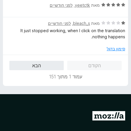
ו
ד
ו
מאת
yeetctk
, ‏
לפני חודשיים
ך
י
ג
5
ר
5
ד
ו
מאת
bleach_s
, ‏
לפני חודשיים
מ
י
ג
ת
It just stopped working, when I click on the translation
ר
5
ו
nothing happens.
ו
מ
ך
ג
ת
5
סימון בדגל
1
ו
מ
ך
הקודם
הבא
ת
5
ו
עמוד 1 מתוך 151
ך
5
מ
ע
ב