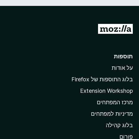
מ
ע
ב
ר
תוספות
ל
על אודות
ד
ף
בלוג התוספות של Firefox
ה
Extension Workshop
ב
מרכז המפתחים
י
ת
מדיניות למפתחים
ש
בלוג קהילה
ל
M
פורום