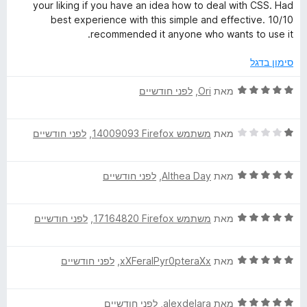
5
your liking if you have an idea how to deal with CSS. Had
מ
best experience with this simple and effective. 10/10
ת
recommended it anyone who wants to use it.
ו
ך
סימון בדגל
5
ד
מאת
Ori
, ‏
לפני חודשיים
י
ר
ד
ו
מאת
משתמש Firefox‏ 14009093
, ‏
לפני חודשיים
י
ג
ר
5
ד
ו
מאת
Althea Day
, ‏
לפני חודשיים
מ
י
ג
ת
ר
1
ו
ד
ו
מאת
משתמש Firefox‏ 17164820
, ‏
לפני חודשיים
מ
ך
י
ג
ת
5
ר
5
ו
ד
ו
מאת
xXFeralPyr0pteraXx
, ‏
לפני חודשיים
מ
ך
י
ג
ת
5
ר
5
ו
ד
ו
מאת
alexdelara
, ‏
לפני חודשיים
מ
ך