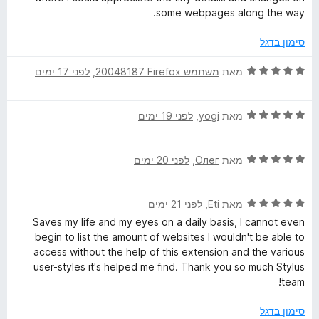
5
ג
some webpages along the way.
5
מ
סימון בדגל
ת
ו
ד
מאת
משתמש Firefox‏ 20048187
, ‏
לפני 17 ימים
ך
י
5
ר
ד
ו
מאת
yogi
, ‏
לפני 19 ימים
י
ג
ר
5
ד
ו
מאת
Олег
, ‏
לפני 20 ימים
מ
י
ג
ת
ר
5
ו
ד
ו
מאת
Eti
, ‏
לפני 21 ימים
מ
ך
י
ג
ת
5
Saves my life and my eyes on a daily basis, I cannot even
ר
5
ו
begin to list the amount of websites I wouldn't be able to
ו
מ
ך
access without the help of this extension and the various
ג
ת
5
user-styles it's helped me find. Thank you so much Stylus
5
ו
team!
מ
ך
ת
5
סימון בדגל