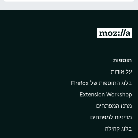
ת
5
ו
ך
5
מ
ע
ב
ר
תוספות
ל
על אודות
ד
ף
בלוג התוספות של Firefox
ה
Extension Workshop
ב
מרכז המפתחים
י
ת
מדיניות למפתחים
ש
בלוג קהילה
ל