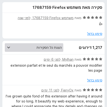
ע
ו
o
סקירה מאת משתמש Firefox‏ 17687159
ך
x
ב
5
ד
מאת
משתמש Firefox‏ 17687159
, ‏
לפני שנה
ו
י
👍
ר
ו
סימון בדגל
ר
ג
5
S
1,217 דירוגים
מ
ת
t
ו
ד
מאת
Mylhan
, ‏
לפני 6 ימים
ך
י
extension parfait et le seul du marchés a pouvoir modifier
5
y
ר
les page
ו
ג
l
סימון בדגל
5
מ
ד
מאת
FieryOx
, ‏
לפני 11 ימים
u
ת
י
I've grown quite fond of this extension after having it around
ו
ר
for so long. It beautify my web experience, enough to
s
ך
ו
where I could appreciate the tiny details and changes on