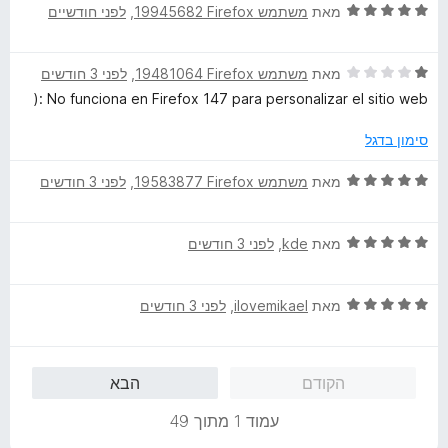
ו
ד
ו
מאת
משתמש Firefox‏ 19945682
, ‏
לפני חודשיים
ך
י
ג
5
ר
5
ד
ו
מאת
משתמש Firefox‏ 19481064
, ‏
לפני 3 חודשים
מ
י
ג
ת
No funciona en Firefox 147 para personalizar el sitio web :(
ר
5
ו
ו
מ
ך
סימון בדגל
ג
ת
5
1
ו
ד
מאת
משתמש Firefox‏ 19583877
, ‏
לפני 3 חודשים
מ
ך
י
ת
5
ר
ו
ד
ו
מאת
kde
, ‏
לפני 3 חודשים
ך
י
ג
5
ר
5
ד
ו
מאת
ilovemikael
, ‏
לפני 3 חודשים
מ
י
ג
ת
ר
5
ו
ו
מ
ך
הקודם
הבא
ג
ת
5
5
ו
עמוד 1 מתוך 49
מ
ך