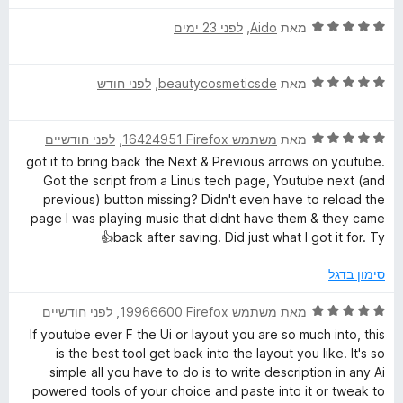
ו
ך
ד
מאת
Aido
, ‏
לפני 23 ימים
5
י
ר
ד
ו
מאת
beautycosmeticsde
, ‏
לפני חודש
י
ג
ר
5
ד
ו
מאת
משתמש Firefox‏ 16424951
, ‏
לפני חודשיים
מ
י
ג
ת
got it to bring back the Next & Previous arrows on youtube.
ר
5
ו
Got the script from a Linus tech page, Youtube next (and
ו
מ
ך
previous) button missing? Didn't even have to reload the
ג
ת
5
page I was playing music that didnt have them & they came
5
ו
back after saving. Did just what I got it for. Ty👍
מ
ך
ת
5
סימון בדגל
ו
ך
ד
מאת
משתמש Firefox‏ 19966600
, ‏
לפני חודשיים
5
י
If youtube ever F the Ui or layout you are so much into, this
ר
is the best tool get back into the layout you like. It's so
ו
simple all you have to do is to write description in any Ai
ג
powered tools of your choice and paste into it or tweak to