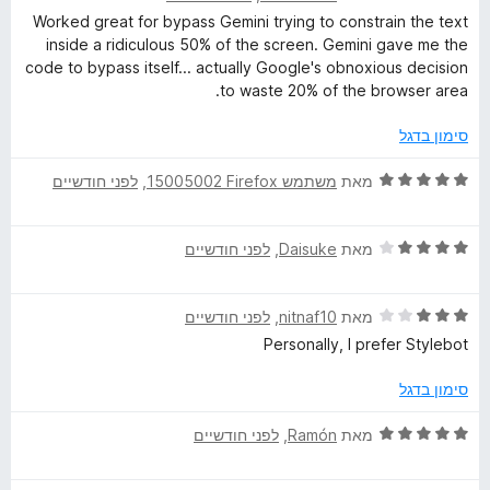
י
ג
ת
5
Worked great for bypass Gemini trying to constrain the text
ר
5
ו
inside a ridiculous 50% of the screen. Gemini gave me the
ו
מ
ך
code to bypass itself... actually Google's obnoxious decision
ג
ת
5
to waste 20% of the browser area.
5
ו
מ
ך
סימון בדגל
ת
5
ו
ד
מאת
משתמש Firefox‏ 15005002
, ‏
לפני חודשיים
ך
י
5
ר
ד
ו
מאת
Daisuke
, ‏
לפני חודשיים
י
ג
ר
5
ד
ו
מאת
nitnaf10
, ‏
לפני חודשיים
מ
י
ג
ת
Personally, I prefer Stylebot
ר
4
ו
ו
מ
ך
סימון בדגל
ג
ת
5
3
ו
ד
מאת
Ramón
, ‏
לפני חודשיים
מ
ך
י
ת
5
ר