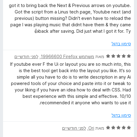
י
ג
ת
got it to bring back the Next & Previous arrows on youtube.
ר
5
ו
Got the script from a Linus tech page, Youtube next (and
ו
מ
ך
previous) button missing? Didn't even have to reload the
ג
ת
5
page I was playing music that didnt have them & they came
5
ו
back after saving. Did just what I got it for. Ty👍
מ
ך
ת
5
סימון בדגל
ו
ך
ד
מאת
משתמש Firefox‏ 19966600
, ‏
לפני חודשיים
5
י
If youtube ever F the Ui or layout you are so much into, this
ר
is the best tool get back into the layout you like. It's so
ו
simple all you have to do is to write description in any Ai
ג
powered tools of your choice and paste into it or tweak to
5
your liking if you have an idea how to deal with CSS. Had
מ
best experience with this simple and effective. 10/10
ת
recommended it anyone who wants to use it.
ו
ך
סימון בדגל
5
ד
מאת
Ori
, ‏
לפני חודשיים
י