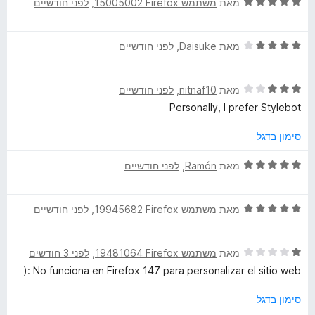
ד
מאת
משתמש Firefox‏ 15005002
, ‏
לפני חודשיים
ך
י
5
ר
ד
ו
מאת
Daisuke
, ‏
לפני חודשיים
י
ג
ר
5
ד
ו
מאת
nitnaf10
, ‏
לפני חודשיים
מ
י
ג
ת
Personally, I prefer Stylebot
ר
4
ו
ו
מ
ך
סימון בדגל
ג
ת
5
3
ו
ד
מאת
Ramón
, ‏
לפני חודשיים
מ
ך
י
ת
5
ר
ו
ד
ו
מאת
משתמש Firefox‏ 19945682
, ‏
לפני חודשיים
ך
י
ג
5
ר
5
ד
ו
מאת
משתמש Firefox‏ 19481064
, ‏
לפני 3 חודשים
מ
י
ג
ת
No funciona en Firefox 147 para personalizar el sitio web :(
ר
5
ו
ו
מ
ך
סימון בדגל
ג
ת
5