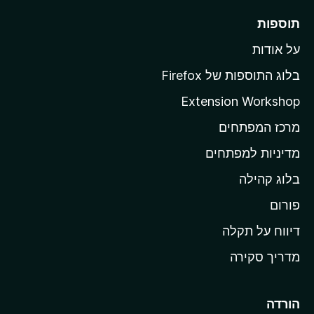
ר
תוספות
ל
על אודות
ד
ף
בלוג התוספות של Firefox
ה
Extension Workshop
ב
מרכז המפתחים
י
ת
מדיניות למפתחים
ש
בלוג קהילה
ל
M
פורום
o
דיווח על תקלה
z
מדריך סקירה
i
l
l
הורדה