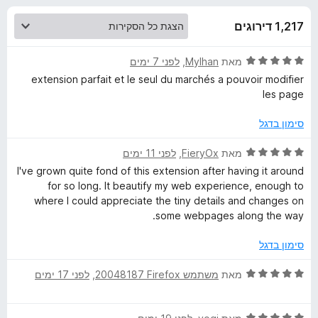
ע
ו
o
ך
1,217 דירוגים
x
ב
5
ד
מאת
Mylhan
, ‏
לפני 7 ימים
ו
י
extension parfait et le seul du marchés a pouvoir modifier
ר
les page
ר
ו
ג
סימון בדגל
S
5
מ
ד
מאת
FieryOx
, ‏
לפני 11 ימים
ת
י
t
I've grown quite fond of this extension after having it around
ו
ר
for so long. It beautify my web experience, enough to
ך
ו
where I could appreciate the tiny details and changes on
y
5
ג
some webpages along the way.
5
l
מ
סימון בדגל
ת
u
ו
ד
מאת
משתמש Firefox‏ 20048187
, ‏
לפני 17 ימים
ך
י
5
ר
s
ד