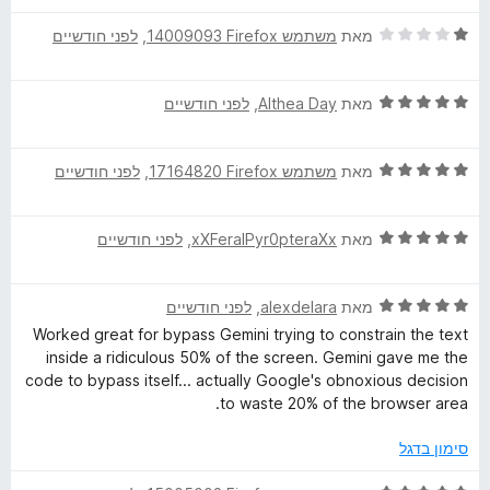
ר
ד
ו
מאת
משתמש Firefox‏ 14009093
, ‏
לפני חודשיים
י
ג
ר
5
ד
ו
מאת
Althea Day
, ‏
לפני חודשיים
מ
י
ג
ת
ר
1
ו
ד
ו
מאת
משתמש Firefox‏ 17164820
, ‏
לפני חודשיים
מ
ך
י
ג
ת
5
ר
5
ו
ד
ו
מאת
xXFeralPyr0pteraXx
, ‏
לפני חודשיים
מ
ך
י
ג
ת
5
ר
5
ו
ד
ו
מאת
alexdelara
, ‏
לפני חודשיים
מ
ך
י
ג
ת
5
Worked great for bypass Gemini trying to constrain the text
ר
5
ו
inside a ridiculous 50% of the screen. Gemini gave me the
ו
מ
ך
code to bypass itself... actually Google's obnoxious decision
ג
ת
5
to waste 20% of the browser area.
5
ו
מ
ך
סימון בדגל
ת
5
ו