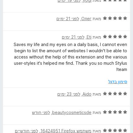
ו
מאת
yogi
, ‏
לפני 19 ימים
י
ג
ר
5
ד
ו
מאת
Олег
, ‏
לפני 21 ימים
מ
י
ג
ת
ר
5
ו
ד
ו
מאת
Eti
, ‏
לפני 21 ימים
מ
ך
י
ג
ת
5
Saves my life and my eyes on a daily basis, I cannot even
ר
5
ו
begin to list the amount of websites I wouldn't be able to
ו
מ
ך
access without the help of this extension and the various
ג
ת
5
user-styles it's helped me find. Thank you so much Stylus
5
ו
team!
מ
ך
ת
5
סימון בדגל
ו
ך
ד
מאת
Aido
, ‏
לפני 23 ימים
5
י
ר
ד
ו
מאת
beautycosmeticsde
, ‏
לפני חודש
י
ג
ר
5
ד
ו
מאת
משתמש Firefox‏ 16424951
, ‏
לפני חודשיים
מ