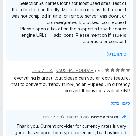
SelectionSK carries icons for most used sites, rest of
them fetched on the fly. Missed icon means that request
was not complied in time, or remote server was down, or
browser\network blocked icon request.
Please open a ticket on the support site with search
engine URLs, I'll add icons. Please mention if issue is
sporadic or constant.
סימון בדגל
ד
מאת
KAUSHAL PODDAR
, ‏
לפני 7 שנים
י
everything is great...but please can you an extra feature,
ר
that to convert currency in INR(Indian Rupees). in currency
ו
convert their is not available INR.
ג
5
סימון בדגל
מ
ת
תגובת המפתח
מועד פרסום:
לפני 7 שנים
ו
Thank you. Current provider for currency rates is very
ך
good, has support for cryptocurrencies, but has limited
5