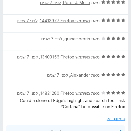
ד
ו
מאת
Peter J. Mello
, ‏
לפני 7 שנים
מ
י
ג
ת
ר
5
ו
ד
ו
מאת
משתמש Firefox‏ 14413977
, ‏
לפני 7 שנים
מ
ך
י
ג
ת
5
ר
5
ו
ד
ו
מאת
grahamperrin
, ‏
לפני 7 שנים
מ
ך
י
ג
ת
5
ר
5
ו
ד
ו
מאת
משתמש Firefox‏ 13403156
, ‏
לפני 7 שנים
מ
ך
י
ג
ת
5
ר
4
ו
ד
ו
מאת
Alexander
, ‏
לפני 7 שנים
מ
ך
י
ג
ת
5
ר
5
ו
ד
ו
מאת
משתמש Firefox‏ 14821280
, ‏
לפני 7 שנים
מ
ך
י
ג
ת
5
Could a clone of Edge's highlight and search tool "ask
ר
5
ו
Cortana" be possible on Firefox?
ו
מ
ך
ג
ת
5
סימון בדגל
4
ו
מ
ך