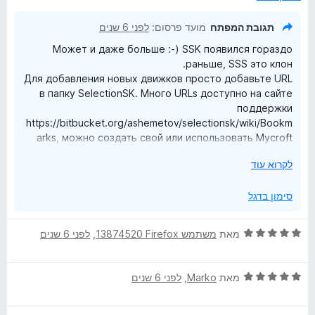
ה
ר
תגובת המפתח
מועד פרסום:
לפני 6 שנים
ח
Может и даже больше :-) SSK появился гораздо
י
раньше, SSS это клон.
ב
Для добавления новых движков просто добавьте URL
כ
в папку SelectionSK. Много URLs доступно на сайте
ד
поддержки
י
https://bitbucket.org/ashemetov/selectionsk/wiki/Bookm
arks, можно создать свой или использовать Mycroft
Project.
י
לקרוא עוד
ש
ל
סימון בדגל
ה
ר
ד
מאת
משתמש Firefox‏ 13874520
, ‏
לפני 6 שנים
ח
י
י
ר
ב
ד
ו
מאת
Marko
, ‏
לפני 6 שנים
כ
י
ג
ד
ר
5
י