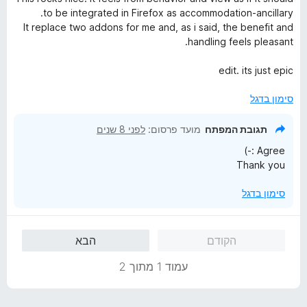
5
ר
4
to be integrated in Firefox as accommodation-ancillary.
ו
מ
It replace two addons for me and, as i said, the benefit and
ג
ת
handling feels pleasant.
5
ו
מ
ך
edit. its just epic
ת
5
ו
סימון בדגל
ך
5
תגובת המפתח
מועד פרסום:
לפני 8 שנים
Agree :-)
Thank you
סימון בדגל
הקודם
הבא
עמוד 1 מתוך 2