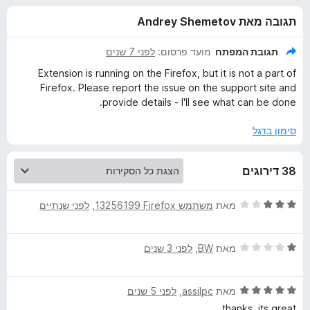
ע
ו
o
תגובה מאת Andrey Shemetov
ך
x
ב
5
תגובת המפתח
מועד פרסום:
לפני 7 שנים
ו
Extension is running on the Firefox, but it is not a part of
Firefox. Please report the issue on the support site and
ר
provide details - I'll see what can be done.
סימון בדגל
S
e
38 דירוגים
l
ד
מאת
משתמש Firefox‏ 13256199
, ‏
לפני שנתיים
י
e
ר
ד
ו
מאת
BW
, ‏
לפני 3 שנים
י
ג
c
ר
3
ד
ו
מאת
assilpc
, ‏
לפני 5 שנים
מ
t
י
ג
ת
thanks, its great.