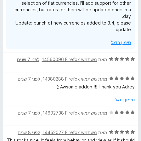
selection of flat currencies. I'll add support for other
currencies, but rates for them will be updated once in a
day.
Update: bunch of new currencies added to 3.4, please
update
סימון בדגל
ד
מאת
משתמש Firefox‏ 14560096
, ‏
לפני 7 שנים
י
ר
ד
ו
מאת
משתמש Firefox‏ 14380288
, ‏
לפני 7 שנים
י
ג
Awsome addon !!! Thank you Adrey ;)
ר
5
ו
מ
סימון בדגל
ג
ת
5
ו
ד
מאת
משתמש Firefox‏ 14692738
, ‏
לפני 7 שנים
מ
ך
י
ת
5
ר
ו
ד
ו
מאת
משתמש Firefox‏ 14452027
, ‏
לפני 8 שנים
ך
י
ג
This rocks nice. It feels from behavior and view as if it should