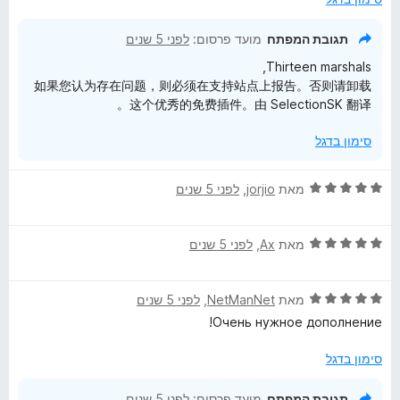
ג
3
תגובת המפתח
מועד פרסום:
לפני 5 שנים
מ
Thirteen marshals,
ת
如果您认为存在问题，则必须在支持站点上报告。否则请卸载
ו
这个优秀的免费插件。由 SelectionSK 翻译。
ך
5
סימון בדגל
ד
מאת
jorjio
, ‏
לפני 5 שנים
י
ר
ד
ו
מאת
Ax
, ‏
לפני 5 שנים
י
ג
ר
5
ד
ו
מאת
NetManNet
, ‏
לפני 5 שנים
מ
י
ג
ת
Очень нужное дополнение!
ר
5
ו
ו
מ
ך
סימון בדגל
ג
ת
5
5
ו
תגובת המפתח
מועד פרסום:
לפני 5 שנים