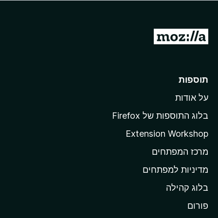
מ
ע
ב
ר
תוספות
ל
על אודות
ד
ף
בלוג התוספות של Firefox
ה
Extension Workshop
ב
מרכז המפתחים
י
ת
מדיניות למפתחים
ש
בלוג קהילה
ל
M
פורום