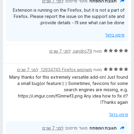
תגובת המפתח
מועד פרסום:
לפני 7 שנים
ת
5
Extension is running on the Firefox, but it is not a part of
ו
Firefox. Please report the issue on the support site and
ך
provide details - I'll see what can be done.
5
סימון בדגל
ד
מאת
sandro79
, ‏
לפני 7 שנים
י
ר
ד
ו
מאת
משתמש Firefox‏ 12634745
, ‏
לפני 7 שנים
י
ג
Many thanks for this extremely versatile add-on! Just found
ר
5
a small bug(or feature:) ) Sometimes, favicons for some
ו
מ
search engines are missing, e.g.
ג
ת
https://i.imgur.com/fGmnwf3.png Any idea how to fix it?
5
ו
Thanks again!
מ
ך
ת
5
סימון בדגל
ו
ך
תגובת המפתח
מועד פרסום:
לפני 7 שנים
5