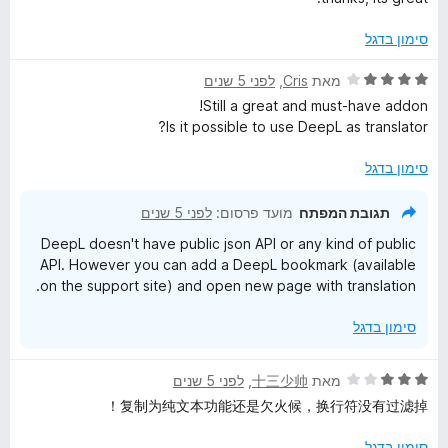
ר
1
ו
i
ו
מ
ך
סימון בדגל
ג
ת
5
5
ו
o
ד
מאת
Cris
, ‏
לפני 5 שנים
מ
ך
י
Still a great and must-have addon!
ת
5
ר
n
Is it possible to use DeepL as translator?
ו
ו
ך
ג
סימון בדגל
S
5
4
מ
תגובת המפתח
מועד פרסום:
לפני 5 שנים
K
ת
DeepL doesn't have public json API or any kind of public
ו
API. However you can add a DeepL bookmark (available
ך
on the support site) and open new page with translation.
5
סימון בדגל
ד
מאת
十三少帅
, ‏
לפני 5 שנים
י
复制为纯文本功能还是欠火候，换行符没有过滤掉！
ר
ו
סימון בדגל