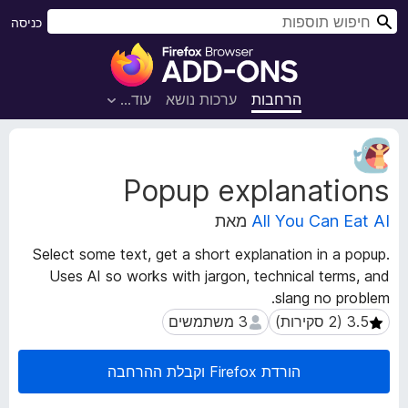
ח
כניסה
י
ת
פ
ו
ו
ס
הרחבות
ערכות נושא
עוד…
ש
פ
ו
נ
ת
ת
Popup explanations
ו
ל
נ
ד
All You Can Eat AI
מאת
י
פ
ה
ד
Select some text, get a short explanation in a popup.
ע
פ
Uses AI so works with jargon, technical terms, and
ל
ן
slang no problem.
ש
F
ל
3 משתמשים
3 משתמשים
ה
i
ה
r
הורדת Firefox וקבלת ההרחבה
ר
e
ח
f