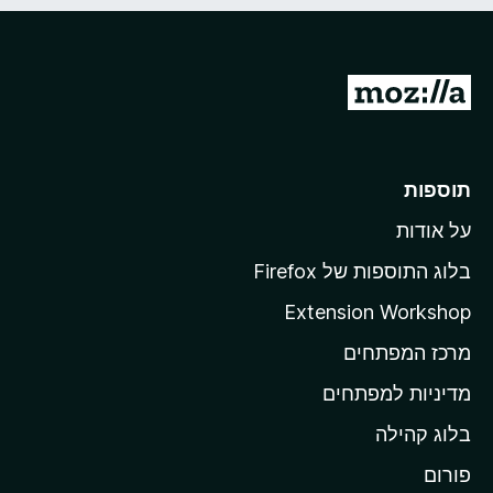
מ
ע
ב
ר
תוספות
ל
על אודות
ד
ף
בלוג התוספות של Firefox
ה
Extension Workshop
ב
מרכז המפתחים
י
ת
מדיניות למפתחים
ש
בלוג קהילה
ל
M
פורום