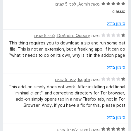
ד
ו
מאת
Admin
, ‏
לפני 5 שנים
מ
י
ג
ת
classic
ר
4
ו
ו
מ
ך
סימון בדגל
ג
ת
5
5
ו
ד
מאת
DeAndre Queary
, ‏
לפני 5 שנים
מ
ך
י
This thing requires you to download a zip and run some bat
ת
5
ר
file. This is not an extension, but a freaking app. If it can do
ו
ו
what it needs to do on its own, why is it in the addon page?
ך
ג
5
1
סימון בדגל
מ
ת
ד
מאת
lsgate
, ‏
לפני 5 שנים
ו
י
This add-on simply does not work. After installing additional
ך
ר
"minimal client", and correcting directory for Tor browser,
5
ו
add-on simply opens tab in a new Firefox tab, not in Tor
ג
Browser. Andy, if you have a fix for this, please post.
1
מ
סימון בדגל
ת
ו
ד
מאת
ravet
, ‏
לפני 5 שנים