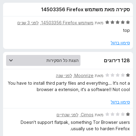
ע
ו
o
סקירה מאת משתמש Firefox‏ 14503356
ך
x
ב
5
ד
מאת
משתמש Firefox‏ 14503356
, ‏
לפני 3 שנים
ו
י
top
ר
ו
סימון בדגל
ר
ג
5
O
128 דירוגים
מ
ת
p
ו
ד
מאת
Moonrize
, ‏
לפני שנה
ך
י
You have to install third party files and everything... It's not a
5
e
ר
browser a extension, it's a software!! Not cool
ו
ג
n
סימון בדגל
1
מ
ד
מאת
Cirnos
, ‏
לפני שנתיים
i
ת
י
Doesn't support flatpak, something Tor Browser users
ו
ר
usually use to harden Firefox.
n
ך
ו