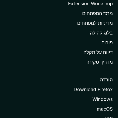
Extension Workshop
ב
מרכז המפתחים
י
ת
מדיניות למפתחים
ש
בלוג קהילה
ל
M
פורום
o
דיווח על תקלה
z
מדריך סקירה
i
l
l
הורדה
a
Download Firefox
Windows
macOS