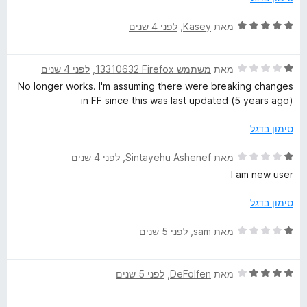
ג
r
5
ד
מאת
Kasey
, ‏
לפני 4 שנים
מ
י
ת
ר
ו
ד
ו
מאת
משתמש Firefox‏ 13310632
, ‏
לפני 4 שנים
ך
י
ג
No longer works. I'm assuming there were breaking changes
5
ר
5
in FF since this was last updated (5 years ago)
ו
מ
ג
ת
סימון בדגל
1
ו
מ
ך
ד
מאת
Sintayehu Ashenef
, ‏
לפני 4 שנים
ת
5
י
I am new user
ו
ר
ך
ו
סימון בדגל
5
ג
1
ד
מאת
sam
, ‏
לפני 5 שנים
מ
י
ת
ר
ו
ד
ו
מאת
DeFolfen
, ‏
לפני 5 שנים
ך
י
ג
5
ר
1