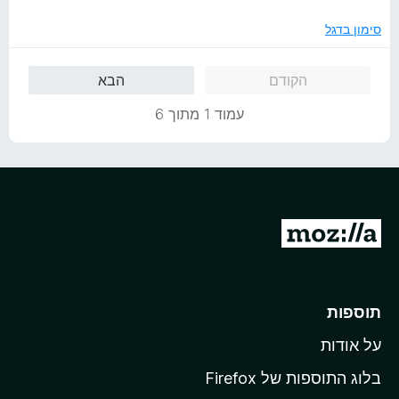
מ
ת
סימון בדגל
ו
ך
הקודם
הבא
5
עמוד 1 מתוך 6
מ
ע
ב
ר
תוספות
ל
על אודות
ד
ף
בלוג התוספות של Firefox
ה