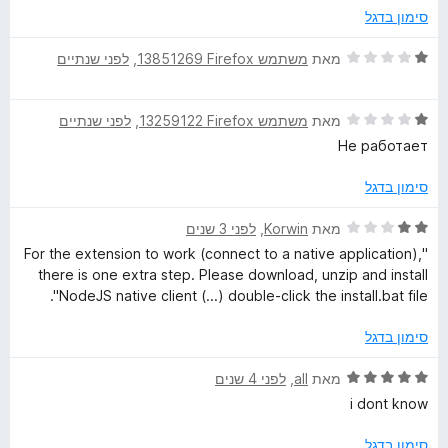
5
ג
סימון בדגל
T
1
מ
ד
מאת
משתמש Firefox‏ 13851269
, ‏
לפני שנתיים
ת
o
י
ו
ר
ך
ד
ו
מאת
משתמש Firefox‏ 13259122
, ‏
לפני שנתיים
r
5
י
ג
Не работает
ר
1
B
ו
מ
סימון בדגל
ג
ת
r
1
ו
ד
מאת
Korwin
, ‏
לפני 3 שנים
מ
ך
י
"For the extension to work (connect to a native application),
ת
5
ר
o
there is one extra step. Please download, unzip and install
ו
ו
NodeJS native client (...) double-click the install.bat file".
ך
ג
w
5
2
סימון בדגל
מ
s
ת
ד
מאת
all
, ‏
לפני 4 שנים
ו
י
i dont know
e
ך
ר
5
ו
סימון בדגל