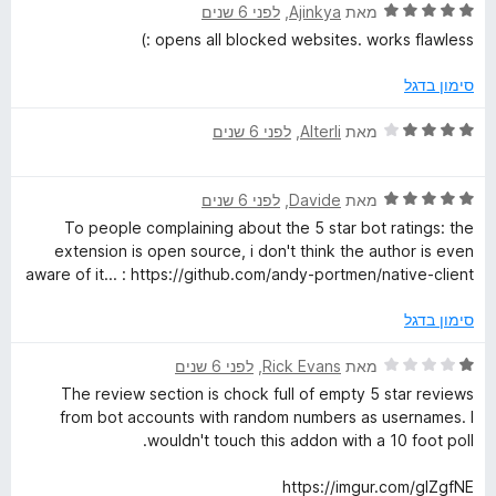
ד
ו
מאת
Ajinkya
, ‏
לפני 6 שנים
מ
ך
י
ג
ת
5
opens all blocked websites. works flawless :)
ר
5
ו
ו
מ
ך
סימון בדגל
ג
ת
5
5
ו
ד
מאת
Alterli
, ‏
לפני 6 שנים
מ
ך
י
ת
5
ר
ו
ד
ו
מאת
Davide
, ‏
לפני 6 שנים
ך
י
ג
To people complaining about the 5 star bot ratings: the
5
ר
4
extension is open source, i don't think the author is even
ו
מ
aware of it... : https://github.com/andy-portmen/native-client
ג
ת
5
ו
סימון בדגל
מ
ך
ת
5
ד
מאת
Rick Evans
, ‏
לפני 6 שנים
ו
י
The review section is chock full of empty 5 star reviews
ך
ר
from bot accounts with random numbers as usernames. I
5
ו
wouldn't touch this addon with a 10 foot poll.
ג
1
https://imgur.com/glZgfNE