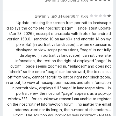
מאת
liberty
, ‏
לפני 3 חודשים
ך
י
5
ר
ד
ו
מאת
FFuser68.11
, ‏
לפני 3 חודשים
י
ג
Update: rotating the screen from portrait to landscape
ר
5
displays the complete noscript "page".... since latest update
ו
מ
(Apr 23, 2026), noscript is unusable with firefox for android
ג
ת
version 150.0.1 (android 10 on my s9+ and android 14 on my
1
ו
pixel 4a) [in portrait vs landscape]... when extension is
מ
ך
displayed to view script permissions, "page" is not fully
ת
5
displayed [in portrait vs landscape], cannot view site
ו
information, the text on the right of displayed "page" is
ך
cutoff.... page seems zoomed in, "enlarged" and does not
5
"shrink" so the entire "page" can be viewed, the text is cut
off from view, cannot "scroll" to left or right nor pinch zoom,
in or out, to view all noscript permissions and site information
in portrait view, displays full "page" in landscape view... in
portrait view, the noscript "page" appears as a pop-up
window??? ...for an unknown reason I am unable to register
on the noscript.net InformAction forum... no matter the email
address used nor its length, the number of characters...
Error: "The solution you provided was incorrect - Please