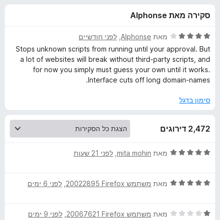
ע
ו
o
סקירה מאת Alphonse
ך
x
ב
5
ד
מאת
Alphonse
, ‏
לפני חודשיים
ו
י
Stops unknown scripts from running until your approval. But
ר
a lot of websites will break without third-party scripts, and
ו
ר
for now you simply must guess your own until it works.
ג
Interface cuts off long domain-names.
4
N
מ
סימון בדגל
ת
o
ו
2,472 דירוגים
ך
5
S
ד
מאת
mita mohin
, ‏
לפני 21 שעות
י
c
ר
ד
ו
מאת
משתמש Firefox‏ 20022895
, ‏
לפני 6 ימים
r
י
ג
ר
5
i
ד
ו
מאת
משתמש Firefox‏ 20067621
, ‏
לפני 9 ימים
מ