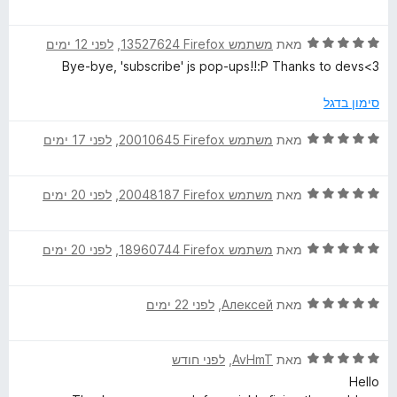
י
ג
ת
ר
p
5
ו
ד
ו
מאת
משתמש Firefox‏ 13527624
, ‏
לפני 12 ימים
מ
ך
י
ג
ת
5
Bye-bye, 'subscribe' js pop-ups!!:P Thanks to devs<3
t
ר
1
ו
ו
מ
ך
סימון בדגל
S
ג
ת
5
5
ו
ד
מאת
משתמש Firefox‏ 20010645
, ‏
לפני 17 ימים
e
מ
ך
י
ת
5
ר
ו
ד
ו
מאת
משתמש Firefox‏ 20048187
, ‏
לפני 20 ימים
c
ך
י
ג
5
ר
5
u
ד
ו
מאת
משתמש Firefox‏ 18960744
, ‏
לפני 20 ימים
מ
י
ג
ת
r
ר
5
ו
ד
ו
מאת
Алексей
, ‏
לפני 22 ימים
מ
ך
י
ג
ת
i
5
ר
5
ו
ד
ו
מאת
AvHmT
, ‏
לפני חודש
מ
ך
t
י
ג
ת
5
Hello
ר
5