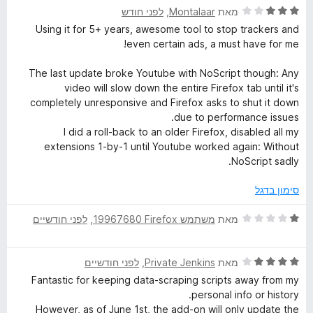
ד
מאת
Montalaar
, ‏
לפני חודש
י
Using it for 5+ years, awesome tool to stop trackers and
ר
even certain ads, a must have for me!
ו
ג
The last update broke Youtube with NoScript though: Any
3
video will slow down the entire Firefox tab until it's
מ
completely unresponsive and Firefox asks to shut it down
ת
due to performance issues.
ו
I did a roll-back to an older Firefox, disabled all my
ך
extensions 1-by-1 until Youtube worked again: Without
5
NoScript sadly.
סימון בדגל
ד
מאת
משתמש Firefox‏ 19967680
, ‏
לפני חודשיים
י
ר
ד
ו
מאת
Private Jenkins
, ‏
לפני חודשיים
י
ג
Fantastic for keeping data-scraping scripts away from my
ר
1
personal info or history.
ו
מ
However, as of June 1st, the add-on will only update the