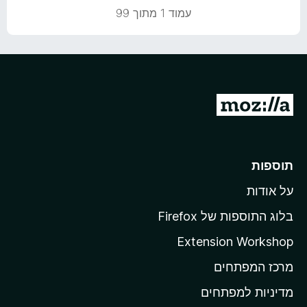
5
ו
עמוד 1 מתוך 99
מ
ך
ת
5
ו
ך
5
מ
ע
ב
ר
תוספות
ל
על אודות
ד
ף
בלוג התוספות של Firefox
ה
Extension Workshop
ב
מרכז המפתחים
י
ת
מדיניות למפתחים
ש