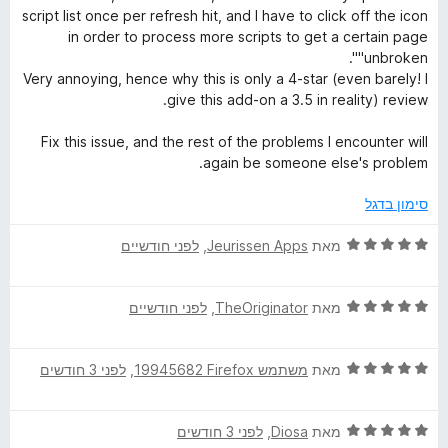
ג
ת
script list once per refresh hit, and I have to click off the icon
4
ו
in order to process more scripts to get a certain page
מ
ך
"unbroken".
ת
5
Very annoying, hence why this is only a 4-star (even barely! I
ו
give this add-on a 3.5 in reality) review.
ך
5
Fix this issue, and the rest of the problems I encounter will
again be someone else's problem.
סימון בדגל
ד
מאת
Jeurissen Apps
, ‏
לפני חודשיים
י
ר
ד
ו
מאת
TheOriginator
, ‏
לפני חודשיים
י
ג
ר
5
ד
ו
מאת
משתמש Firefox‏ 19945682
, ‏
לפני 3 חודשים
מ
י
ג
ת
ר
5
ו
ד
ו
מאת
Diosa
, ‏
לפני 3 חודשים
מ
ך