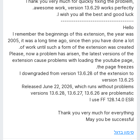
ו
Thank you very much for quickly fixing the problem,
y
ו
מ
ך
awesome work, version 13.6.29 works perfectly.
ג
ת
5
I wish you all the best and good luck.
S
5
ו
---------------------------------------
מ
ך
Hello
ת
5
I remember the beginnings of this extension, the year was
u
ו
2005, it was a long time ago, since then you have done a lot
ך
of work until such a form of the extension was created.
i
5
Please, now a problem has arisen, the latest versions of the
extension cause problems with loading the youtube page,
t
the page freezes.
I downgraded from version 13.6.28 of the extension to
e
version 13.6.25
Released June 22, 2026, which runs without problems
versions 13.6.28, 13.6.27, 13.6.26 are problematic
I use FF 128.14.0 ESR
Thank you very much for everything
May you be successful
סימון בדגל