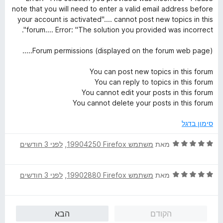
note that you will need to enter a valid email address before
your account is activated".... cannot post new topics in this
forum.... Error: "The solution you provided was incorrect".
Forum permissions (displayed on the forum web page).....
You can post new topics in this forum
You can reply to topics in this forum
You cannot edit your posts in this forum
You cannot delete your posts in this forum
סימון בדגל
ד
מאת
משתמש Firefox‏ 19904250
, ‏
לפני 3 חודשים
י
ר
ד
ו
מאת
משתמש Firefox‏ 19902880
, ‏
לפני 3 חודשים
י
ג
ר
5
ו
מ
הקודם
הבא
ג
ת