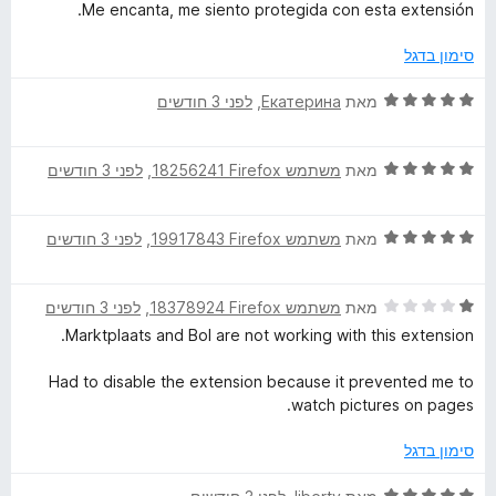
י
ג
ת
5
Me encanta, me siento protegida con esta extensión.
ר
5
ו
ו
מ
ך
סימון בדגל
ג
ת
5
5
ו
ד
מאת
Екатерина
, ‏
לפני 3 חודשים
מ
ך
י
ת
5
ר
ו
ד
ו
מאת
משתמש Firefox‏ 18256241
, ‏
לפני 3 חודשים
ך
י
ג
5
ר
5
ד
ו
מאת
משתמש Firefox‏ 19917843
, ‏
לפני 3 חודשים
מ
י
ג
ת
ר
5
ו
ד
ו
מאת
משתמש Firefox‏ 18378924
, ‏
לפני 3 חודשים
מ
ך
י
ג
ת
5
Marktplaats and Bol are not working with this extension.
ר
5
ו
ו
מ
ך
Had to disable the extension because it prevented me to
ג
ת
5
watch pictures on pages.
1
ו
מ
ך
סימון בדגל
ת
5
ו
ד