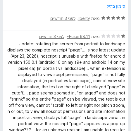
מ
ך
סימון בדגל
ת
5
ו
ד
מאת
liberty
, ‏
לפני 3 חודשים
ך
י
5
ר
ד
ו
מאת
FFuser68.11
, ‏
לפני 3 חודשים
י
ג
Update: rotating the screen from portrait to landscape
ר
5
displays the complete noscript "page".... since latest update
ו
מ
(Apr 23, 2026), noscript is unusable with firefox for android
ג
ת
version 150.0.1 (android 10 on my s9+ and android 14 on my
1
ו
pixel 4a) [in portrait vs landscape]... when extension is
מ
ך
displayed to view script permissions, "page" is not fully
ת
5
displayed [in portrait vs landscape], cannot view site
ו
information, the text on the right of displayed "page" is
ך
cutoff.... page seems zoomed in, "enlarged" and does not
5
"shrink" so the entire "page" can be viewed, the text is cut
off from view, cannot "scroll" to left or right nor pinch zoom,
in or out, to view all noscript permissions and site information
in portrait view, displays full "page" in landscape view... in
portrait view, the noscript "page" appears as a pop-up
window??? ...for an unknown reason I am unable to register