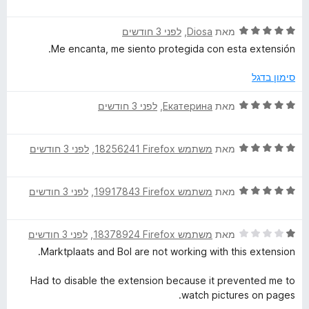
י
ג
ת
ר
5
ו
ד
ו
מאת
Diosa
, ‏
לפני 3 חודשים
מ
ך
י
ג
ת
5
Me encanta, me siento protegida con esta extensión.
ר
5
ו
ו
מ
ך
סימון בדגל
ג
ת
5
5
ו
ד
מאת
Екатерина
, ‏
לפני 3 חודשים
מ
ך
י
ת
5
ר
ו
ד
ו
מאת
משתמש Firefox‏ 18256241
, ‏
לפני 3 חודשים
ך
י
ג
5
ר
5
ד
ו
מאת
משתמש Firefox‏ 19917843
, ‏
לפני 3 חודשים
מ
י
ג
ת
ר
5
ו
ד
ו
מאת
משתמש Firefox‏ 18378924
, ‏
לפני 3 חודשים
מ
ך
י
ג
ת
5
Marktplaats and Bol are not working with this extension.
ר
5
ו
ו
מ
ך
Had to disable the extension because it prevented me to
ג
ת
5
watch pictures on pages.
1
ו