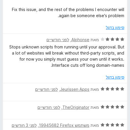
ך
5
Fix this issue, and the rest of the problems I encounter will
again be someone else's problem.
סימון בדגל
ד
מאת
Alphonse
, ‏
לפני חודשיים
י
Stops unknown scripts from running until your approval. But
ר
a lot of websites will break without third-party scripts, and
ו
for now you simply must guess your own until it works.
ג
Interface cuts off long domain-names.
4
מ
סימון בדגל
ת
ו
ד
מאת
Jeurissen Apps
, ‏
לפני חודשיים
ך
י
5
ר
ד
ו
מאת
TheOriginator
, ‏
לפני חודשיים
י
ג
ר
5
ד
ו
מאת
משתמש Firefox‏ 19945682
, ‏
לפני 3 חודשים
מ