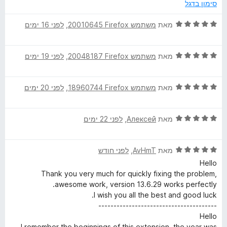
ו
מ
ך
סימון בדגל
ג
ת
5
p
5
ו
ד
מאת
משתמש Firefox‏ 20010645
, ‏
לפני 16 ימים
מ
ך
י
t
ת
5
ר
ו
ד
ו
מאת
משתמש Firefox‏ 20048187
, ‏
לפני 19 ימים
S
ך
י
ג
5
ר
5
ד
ו
מאת
משתמש Firefox‏ 18960744
, ‏
לפני 20 ימים
מ
e
י
ג
ת
ר
5
ו
c
ד
ו
מאת
Алексей
, ‏
לפני 22 ימים
מ
ך
י
ג
ת
5
u
ר
5
ו
ד
ו
מאת
AvHmT
, ‏
לפני חודש
מ
ך
י
ג
r
ת
5
Hello
ר
5
ו
Thank you very much for quickly fixing the problem,
ו
מ
ך
awesome work, version 13.6.29 works perfectly.
i
ג
ת
5
I wish you all the best and good luck.
5
ו
---------------------------------------
t
מ
ך
Hello
ת
5
I remember the beginnings of this extension, the year was