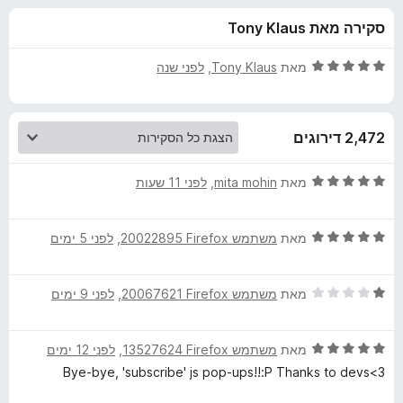
ע
ו
o
סקירה מאת Tony Klaus
ך
x
ב
5
ד
מאת
Tony Klaus
, ‏
לפני שנה
ו
י
ר
ו
ר
2,472 דירוגים
ג
5
N
מ
ד
מאת
mita mohin
, ‏
לפני 11 שעות
ת
י
o
ו
ר
ך
ד
ו
מאת
משתמש Firefox‏ 20022895
, ‏
לפני 5 ימים
5
י
ג
S
ר
5
ד
ו
מאת
משתמש Firefox‏ 20067621
, ‏
לפני 9 ימים
מ
c
י
ג
ת
ר
5
ו
r
ד
ו
מאת
משתמש Firefox‏ 13527624
, ‏
לפני 12 ימים
מ
ך
י
ג
ת
5
Bye-bye, 'subscribe' js pop-ups!!:P Thanks to devs<3
ר
i
1
ו