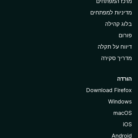
מרכז המפתחים
י
ת
מדיניות למפתחים
ש
בלוג קהילה
ל
M
פורום
o
דיווח על תקלה
z
מדריך סקירה
i
l
l
הורדה
a
Download Firefox
Windows
macOS
iOS
Android