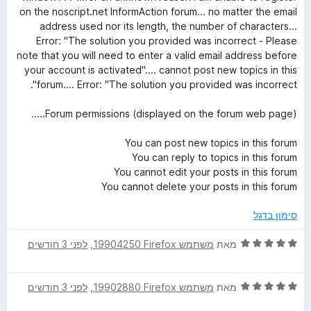
on the noscript.net InformAction forum... no matter the email
address used nor its length, the number of characters...
Error: "The solution you provided was incorrect - Please
note that you will need to enter a valid email address before
your account is activated".... cannot post new topics in this
forum.... Error: "The solution you provided was incorrect".
Forum permissions (displayed on the forum web page).....
You can post new topics in this forum
You can reply to topics in this forum
You cannot edit your posts in this forum
You cannot delete your posts in this forum
סימון בדגל
ד
מאת
משתמש Firefox‏ 19904250
, ‏
לפני 3 חודשים
י
ר
ד
ו
מאת
משתמש Firefox‏ 19902880
, ‏
לפני 3 חודשים
י
ג