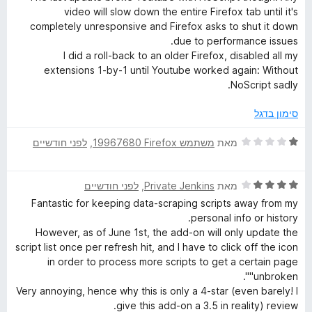
3
video will slow down the entire Firefox tab until it's
מ
completely unresponsive and Firefox asks to shut it down
ת
due to performance issues.
ו
I did a roll-back to an older Firefox, disabled all my
ך
extensions 1-by-1 until Youtube worked again: Without
5
NoScript sadly.
סימון בדגל
ד
מאת
משתמש Firefox‏ 19967680
, ‏
לפני חודשיים
י
ר
ד
ו
מאת
Private Jenkins
, ‏
לפני חודשיים
י
ג
Fantastic for keeping data-scraping scripts away from my
ר
1
personal info or history.
ו
מ
However, as of June 1st, the add-on will only update the
ג
ת
script list once per refresh hit, and I have to click off the icon
4
ו
in order to process more scripts to get a certain page
מ
ך
"unbroken".
ת
5
Very annoying, hence why this is only a 4-star (even barely! I
ו
give this add-on a 3.5 in reality) review.