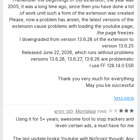
y
ו
2005, it was a long time ago, since then you have done a lot
ך
of work until such a form of the extension was created.
5
S
Please, now a problem has arisen, the latest versions of the
extension cause problems with loading the youtube page,
the page freezes.
u
I downgraded from version 13.6.28 of the extension to
version 13.6.25
i
Released June 22, 2026, which runs without problems
versions 13.6.28, 13.6.27, 13.6.26 are problematic
t
I use FF 128.14.0 ESR
Thank you very much for everything
e
May you be successful
סימון בדגל
ד
מאת
Montalaar
, ‏
לפני חודש
י
Using it for 5+ years, awesome tool to stop trackers and
ר
even certain ads, a must have for me!
ו
ג
The last update broke Youtube with NoScript though: Any