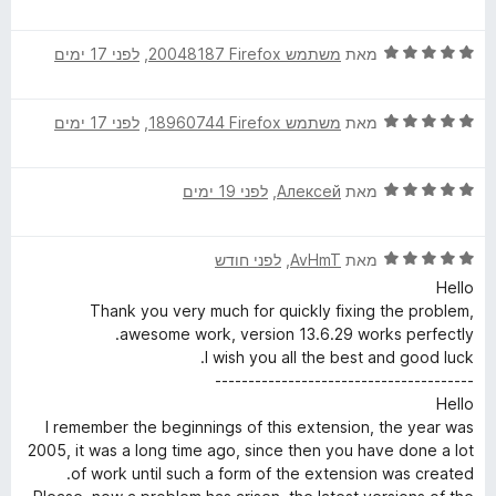
מ
ך
י
ת
5
ר
p
ו
ד
ו
מאת
משתמש Firefox‏ 20048187
, ‏
לפני 17 ימים
ך
י
ג
t
5
ר
5
ד
ו
מאת
משתמש Firefox‏ 18960744
, ‏
לפני 17 ימים
מ
S
י
ג
ת
ר
5
ו
ד
ו
מאת
Алексей
, ‏
לפני 19 ימים
מ
e
ך
י
ג
ת
5
ר
5
ו
c
ד
ו
מאת
AvHmT
, ‏
לפני חודש
מ
ך
י
ג
ת
5
Hello
u
ר
5
ו
Thank you very much for quickly fixing the problem,
ו
מ
ך
awesome work, version 13.6.29 works perfectly.
ג
r
ת
5
I wish you all the best and good luck.
5
ו
---------------------------------------
מ
ך
Hello
i
ת
5
I remember the beginnings of this extension, the year was
ו
2005, it was a long time ago, since then you have done a lot
t
ך
of work until such a form of the extension was created.
5