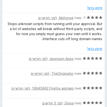
סימון בדגל
ד
מאת
Alphonse
, ‏
לפני חודשיים
י
Stops unknown scripts from running until your approval. But
ר
a lot of websites will break without third-party scripts, and
ו
for now you simply must guess your own until it works.
ג
Interface cuts off long domain-names.
4
מ
סימון בדגל
ת
ו
ד
מאת
Jeurissen Apps
, ‏
לפני חודשיים
ך
י
5
ר
ד
ו
מאת
TheOriginator
, ‏
לפני חודשיים
י
ג
ר
5
ד
ו
מאת
משתמש Firefox‏ 19945682
, ‏
לפני חודשיים
מ
י
ג
ת
ר
5
ו
ד
ו
מאת
Diosa
, ‏
לפני 3 חודשים
מ
ך