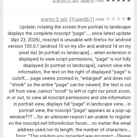
מאת
liberty
, ‏
לפני 3 חודשים
ך
י
5
ר
ד
ו
מאת
FFuser68.11
, ‏
לפני 3 חודשים
י
ג
Update: rotating the screen from portrait to landscape
ר
5
displays the complete noscript "page".... since latest update
ו
מ
(Apr 23, 2026), noscript is unusable with firefox for android
ג
ת
version 150.0.1 (android 10 on my s9+ and android 14 on my
1
ו
pixel 4a) [in portrait vs landscape]... when extension is
מ
ך
displayed to view script permissions, "page" is not fully
ת
5
displayed [in portrait vs landscape], cannot view site
ו
information, the text on the right of displayed "page" is
ך
cutoff.... page seems zoomed in, "enlarged" and does not
5
"shrink" so the entire "page" can be viewed, the text is cut
off from view, cannot "scroll" to left or right nor pinch zoom,
in or out, to view all noscript permissions and site information
in portrait view, displays full "page" in landscape view... in
portrait view, the noscript "page" appears as a pop-up
window??? ...for an unknown reason I am unable to register
on the noscript.net InformAction forum... no matter the email
address used nor its length, the number of characters...
Error: "The solution you provided was incorrect - Please