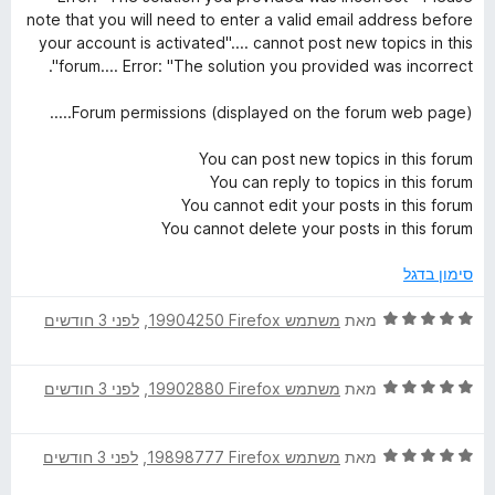
note that you will need to enter a valid email address before
your account is activated".... cannot post new topics in this
forum.... Error: "The solution you provided was incorrect".
Forum permissions (displayed on the forum web page).....
You can post new topics in this forum
You can reply to topics in this forum
You cannot edit your posts in this forum
You cannot delete your posts in this forum
סימון בדגל
ד
מאת
משתמש Firefox‏ 19904250
, ‏
לפני 3 חודשים
י
ר
ד
ו
מאת
משתמש Firefox‏ 19902880
, ‏
לפני 3 חודשים
י
ג
ר
5
ד
ו
מאת
משתמש Firefox‏ 19898777
, ‏
לפני 3 חודשים
מ
י
ג
ת