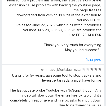
Please, now a problem has arisen, the latest versions of the
y
extension cause problems with loading the youtube page,
the page freezes.
S
I downgraded from version 13.6.28 of the extension to
version 13.6.25
Released June 22, 2026, which runs without problems
u
versions 13.6.28, 13.6.27, 13.6.26 are problematic
I use FF 128.14.0 ESR
i
Thank you very much for everything
t
May you be successful
סימון בדגל
e
ד
מאת
Montalaar
, ‏
לפני חודש
י
Using it for 5+ years, awesome tool to stop trackers and
ר
even certain ads, a must have for me!
ו
ג
The last update broke Youtube with NoScript though: Any
3
video will slow down the entire Firefox tab until it's
מ
completely unresponsive and Firefox asks to shut it down
ת
due to performance issues.