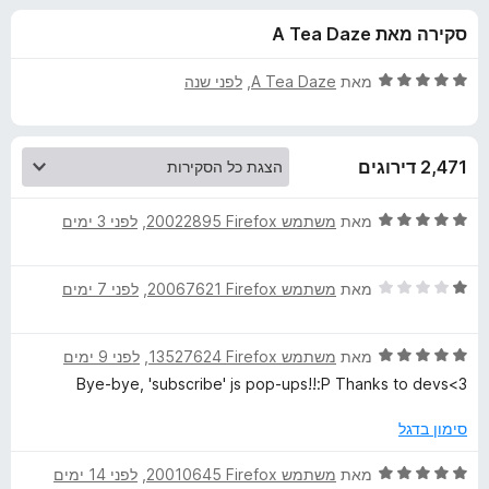
ע
ו
o
סקירה מאת A Tea Daze
ך
x
ב
5
ד
מאת
A Tea Daze
, ‏
לפני שנה
ו
י
ר
ו
ר
2,471 דירוגים
ג
5
N
מ
ד
מאת
משתמש Firefox‏ 20022895
, ‏
לפני 3 ימים
ת
י
o
ו
ר
ך
ד
ו
מאת
משתמש Firefox‏ 20067621
, ‏
לפני 7 ימים
5
י
ג
S
ר
5
ד
ו
מאת
משתמש Firefox‏ 13527624
, ‏
לפני 9 ימים
מ
c
י
ג
ת
Bye-bye, 'subscribe' js pop-ups!!:P Thanks to devs<3
ר
1
ו
r
ו
מ
ך
סימון בדגל
ג
ת
5
i
5
ו
ד
מאת
משתמש Firefox‏ 20010645
, ‏
לפני 14 ימים