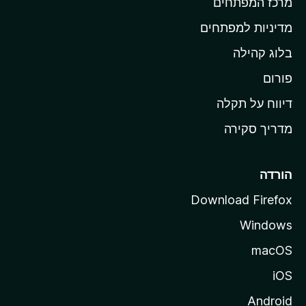
מרכז המפתחים
י
ת
מדיניות למפתחים
ש
בלוג קהילה
ל
M
פורום
o
דיווח על תקלה
z
מדריך סקירה
i
l
l
הורדה
a
Download Firefox
Windows
macOS
iOS
Android