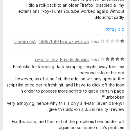
ו
I did a roll-back to an older Firefox, disabled all my
ך
extensions 1-by-1 until Youtube worked again: Without
5
NoScript sadly.
סימון בדגל
ד
מאת
משתמש Firefox‏ 19967680
, ‏
לפני חודשיים
י
ר
ד
ו
מאת
Private Jenkins
, ‏
לפני חודשיים
י
ג
Fantastic for keeping data-scraping scripts away from my
ר
1
personal info or history.
ו
מ
However, as of June 1st, the add-on will only update the
ג
ת
script list once per refresh hit, and I have to click off the icon
4
ו
in order to process more scripts to get a certain page
מ
ך
"unbroken".
ת
5
Very annoying, hence why this is only a 4-star (even barely! I
ו
give this add-on a 3.5 in reality) review.
ך
5
Fix this issue, and the rest of the problems I encounter will
again be someone else's problem.