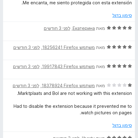
י
ג
ת
5
Me encanta, me siento protegida con esta extensión.
ר
5
ו
ו
מ
ך
סימון בדגל
ג
ת
5
5
ו
ד
מאת
Екатерина
, ‏
לפני 3 חודשים
מ
ך
י
ת
5
ר
ו
ד
ו
מאת
משתמש Firefox‏ 18256241
, ‏
לפני 3 חודשים
ך
י
ג
5
ר
5
ד
ו
מאת
משתמש Firefox‏ 19917843
, ‏
לפני 3 חודשים
מ
י
ג
ת
ר
5
ו
ד
ו
מאת
משתמש Firefox‏ 18378924
, ‏
לפני 3 חודשים
מ
ך
י
ג
ת
5
Marktplaats and Bol are not working with this extension.
ר
5
ו
ו
מ
ך
Had to disable the extension because it prevented me to
ג
ת
5
watch pictures on pages.
1
ו
מ
ך
סימון בדגל
ת
5
ו
ד