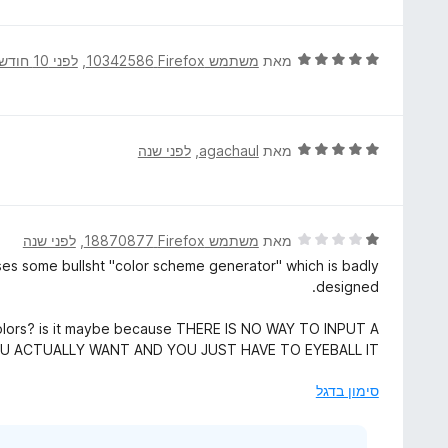
ך
ר
5
ו
ג
ד
מאת
משתמש Firefox‏ 10342586
, ‏
לפני 10 חודשים
5
י
מ
ר
ת
ו
ו
ג
ד
מאת
agachaul
, ‏
לפני שנה
ך
5
י
5
מ
ר
ת
ו
ו
ג
ד
מאת
משתמש Firefox‏ 18870877
, ‏
לפני שנה
ך
5
י
ses some bullsht "color scheme generator" which is badly
5
מ
ר
designed.
ת
ו
ו
ג
olors? is it maybe because THERE IS NO WAY TO INPUT A
ך
1
U ACTUALLY WANT AND YOU JUST HAVE TO EYEBALL IT
5
מ
ת
סימון בדגל
ו
ך