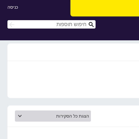
כניסה
ח
ח
י
י
פ
פ
ו
ו
ש
ש