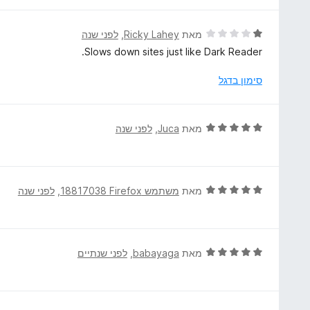
ר
ו
ג
ד
מאת
Ricky Lahey
, ‏
לפני שנה
5
י
Slows down sites just like Dark Reader.
מ
ר
ת
ו
סימון בדגל
ו
ג
ך
1
5
מ
ד
מאת
Juca
, ‏
לפני שנה
ת
י
ו
ר
ך
ו
5
ג
ד
מאת
משתמש Firefox‏ 18817038
, ‏
לפני שנה
5
י
מ
ר
ת
ו
ו
ג
ד
מאת
babayaga
, ‏
לפני שנתיים
ך
5
י
5
מ
ר
ת
ו
ו