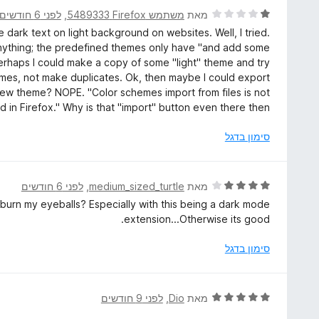
ת
ד
מאת
משתמש Firefox‏ 5489333
, ‏
לפני 6 חודשים
ו
י
ark text on light background on websites. Well, I tried.
ך
ר
anything; the predefined themes only have "and add some
5
ו
, perhaps I could make a copy of some "light" theme and try
ג
mes, not make duplicates. Ok, then maybe I could export
1
 new theme? NOPE. "Color schemes import from files is not
מ
 in Firefox." Why is that "import" button even there then?
ת
ו
סימון בדגל
ך
5
ד
מאת
medium_sized_turtle
, ‏
לפני 6 חודשים
י
burn my eyeballs? Especially with this being a dark mode
ר
extension...Otherwise its good.
ו
ג
סימון בדגל
4
מ
ת
ד
מאת
Dio
, ‏
לפני 9 חודשים
ו
י