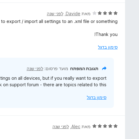
5
מ
ד
מאת
Davide
, ‏
לפני שנה
ת
י
 to export / import all settings to an .xml file or something ?
ו
ר
ך
ו
Thank you!
5
ג
4
סימון בדגל
מ
ת
ו
תגובת המפתח
מועד פרסום:
לפני שנה
ך
ings on all devices, but if you really want to export
5
 on support forum - there are topics related to this
סימון בדגל
ד
מאת
Alec
, ‏
לפני שנה
י