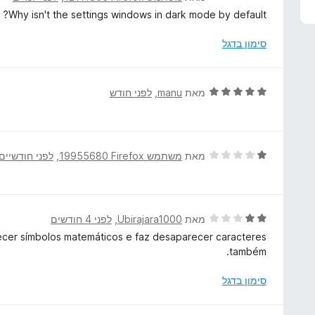
י
Why isn't the settings windows in dark mode by default?
ר
ו
סימון בדגל
ג
3
מ
ד
מאת
manu
, ‏
לפני חודש
ת
י
ו
ר
ך
ו
5
ג
ד
מאת
משתמש Firefox‏ 19955680
, ‏
לפני חודשיים
5
י
מ
ר
ת
ו
ו
ג
ד
מאת
Ubirajara1000
, ‏
לפני 4 חודשים
ך
1
י
cer símbolos matemáticos e faz desaparecer caracteres
5
מ
ר
também.
ת
ו
ו
ג
סימון בדגל
ך
2
5
מ