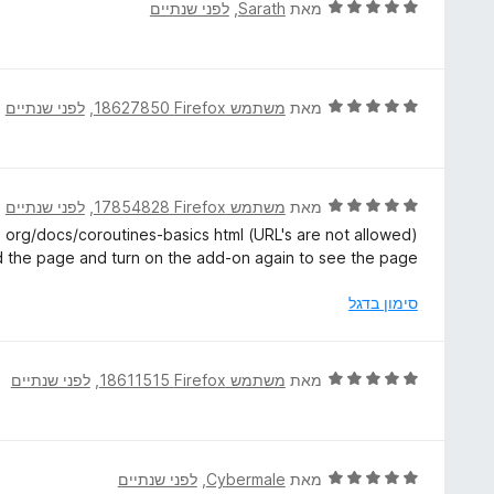
ג
ד
מאת
Sarath
, ‏
לפני שנתיים
ך
5
י
5
מ
ר
ת
ו
ו
ג
ד
מאת
משתמש Firefox‏ 18627850
, ‏
לפני שנתיים
ך
5
י
5
מ
ר
ת
ו
ו
ג
ד
מאת
משתמש Firefox‏ 17854828
, ‏
לפני שנתיים
ך
5
י
 org/docs/coroutines-basics html (URL's are not allowed).
5
מ
ר
ad the page and turn on the add-on again to see the page.
ת
ו
ו
ג
סימון בדגל
ך
5
5
מ
ת
ד
מאת
משתמש Firefox‏ 18611515
, ‏
לפני שנתיים
ו
י
ך
ר
5
ו
ג
ד
מאת
Cybermale
, ‏
לפני שנתיים