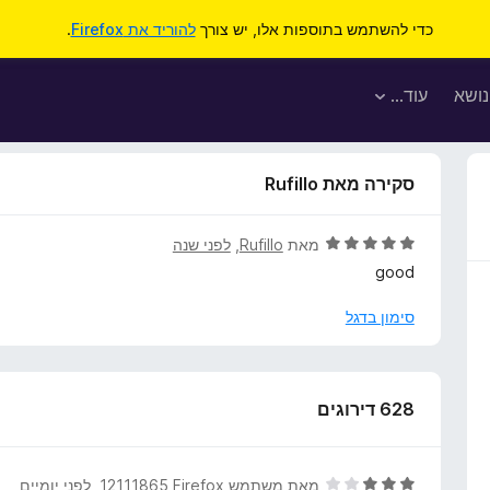
כדי להשתמש בתוספות אלו, יש צורך
להוריד את Firefox
.
נושא
עוד…
סקירה מאת Rufillo
ד
מאת
Rufillo
, ‏
לפני שנה
י
good
ר
ו
סימון בדגל
ג
5
מ
ת
628 דירוגים
ו
ך
5
ד
מאת
משתמש Firefox‏ 12111865
, ‏
לפני יומיים