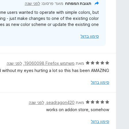
5
תגובת המפתח
מועד פרסום:
לפני שנה
me users wanted to operate with simple colors, but
ing - just make changes to one of the existing color
s as new color scheme or update the existing one.
סימון בדגל
ד
מאת
משתמש Firefox‏ 19060098
, ‏
לפני שנה
י
d without my eyes hurting a lot so this has been AMAZING.
ר
ו
סימון בדגל
ג
5
מ
ד
מאת
seadragon420
, ‏
לפני שנה
ת
י
works on addon store, somehow
ו
ר
ך
ו
סימון בדגל
5
ג