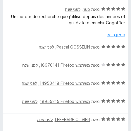
ר
5
ו
ד
ו
מאת
hub
, ‏
לפני שנה
מ
ך
י
ג
ת
5
Un moteur de recherche que j’utilise depuis des années et
ר
5
ו
qui évite d'enrichir Gogol 1er !
ו
מ
ך
ג
ת
5
סימון בדגל
5
ו
מ
ך
ד
מאת
Pascal GOSSELIN
, ‏
לפני שנה
ת
5
י
ו
ר
ך
ד
ו
מאת
משתמש Firefox‏ 18670141
, ‏
לפני שנה
5
י
ג
ר
5
ד
ו
מאת
משתמש Firefox‏ 14950418
, ‏
לפני שנה
מ
י
ג
ת
ר
4
ו
ד
ו
מאת
משתמש Firefox‏ 18955215
, ‏
לפני שנה
מ
ך
י
ג
ת
5
ר
5
ו
ד
ו
מאת
LEFEBVRE OLIVIER
, ‏
לפני שנה
מ
ך
י
ג
ת
5