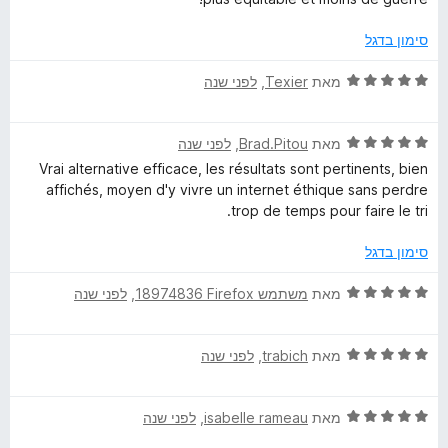
c
ר
5
ו
ו
מ
ך
סימון בדגל
ג
ת
5
h
5
ו
ד
מאת
Texier
, ‏
לפני שנה
מ
ך
י
e
ת
5
ר
ו
ד
ו
מאת
Brad.Pitou
, ‏
לפני שנה
r
ך
י
ג
Vrai alternative efficace, les résultats sont pertinents, bien
5
ר
5
affichés, moyen d'y vivre un internet éthique sans perdre
ו
c
מ
trop de temps pour faire le tri.
ג
ת
5
ו
סימון בדגל
h
מ
ך
ת
5
ד
מאת
משתמש Firefox‏ 18974836
, ‏
לפני שנה
e
ו
י
ך
ר
5
ד
ו
מאת
trabich
, ‏
לפני שנה
י
ג
ר
5
ד
ו
מאת
isabelle rameau
, ‏
לפני שנה
מ
י
ג
ת