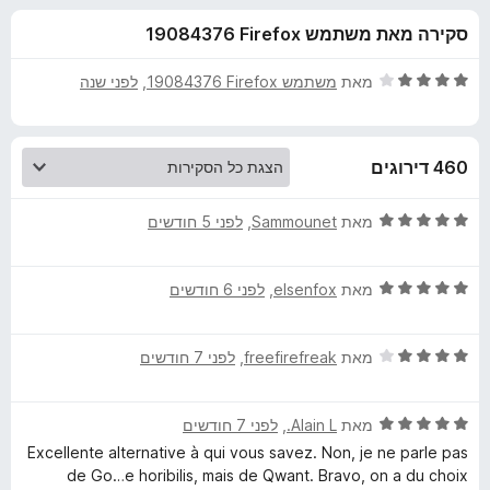
ע
ו
o
סקירה מאת משתמש Firefox‏ 19084376
ך
x
ב
5
ד
מאת
משתמש Firefox‏ 19084376
, ‏
לפני שנה
ו
י
ר
ו
ר
460 דירוגים
ג
4
L
מ
ד
מאת
Sammounet
, ‏
לפני 5 חודשים
ת
י
i
ו
ר
ך
ד
ו
מאת
elsenfox
, ‏
לפני 6 חודשים
5
י
ג
l
ר
5
ד
ו
מאת
freefirefreak
, ‏
לפני 7 חודשים
מ
o
י
ג
ת
ר
5
ו
-
ד
ו
מאת
Alain L.
, ‏
לפני 7 חודשים
מ
ך
י
ג
ת
5
Excellente alternative à qui vous savez. Non, je ne parle pas
ר
M
4
ו
de Go…e horibilis, mais de Qwant. Bravo, on a du choix