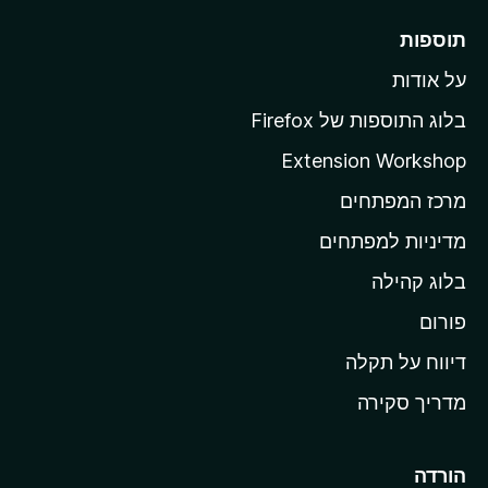
ר
תוספות
ל
על אודות
ד
ף
בלוג התוספות של Firefox
ה
Extension Workshop
ב
מרכז המפתחים
י
ת
מדיניות למפתחים
ש
בלוג קהילה
ל
M
פורום
o
דיווח על תקלה
z
מדריך סקירה
i
l
l
הורדה