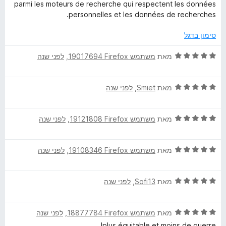
ו
מ
ך
parmi les moteurs de recherche qui respectent les données
ג
ת
5
personnelles et les données de recherches.
o
5
ו
מ
ך
סימון בדגל
t
ת
5
ו
ד
מאת
משתמש Firefox‏ 19017694
, ‏
לפני שנה
e
ך
י
5
ר
ד
ו
u
מאת
Smiet
, ‏
לפני שנה
י
ג
ר
5
r
ד
ו
מאת
משתמש Firefox‏ 19121808
, ‏
לפני שנה
מ
י
ג
ת
d
ר
5
ו
ד
ו
מאת
משתמש Firefox‏ 19108346
, ‏
לפני שנה
מ
ך
י
e
ג
ת
5
ר
5
ו
ד
ו
מאת
Sofi13
, ‏
לפני שנה
מ
ך
r
י
ג
ת
5
ר
5
ו
e
ד
ו
מאת
משתמש Firefox‏ 18877784
, ‏
לפני שנה
מ
ך
י
ג
ת
5
plus équitable et moins de guerre!