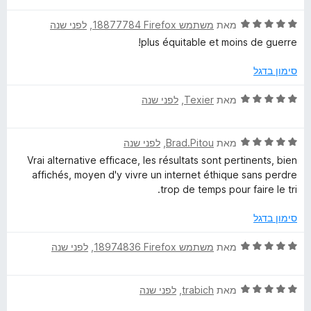
c
ר
4
ו
ד
ו
מאת
משתמש Firefox‏ 18877784
, ‏
לפני שנה
מ
ך
י
ג
ת
5
plus équitable et moins de guerre!
h
ר
5
ו
ו
מ
ך
סימון בדגל
e
ג
ת
5
5
ו
ד
מאת
Texier
, ‏
לפני שנה
r
מ
ך
י
ת
5
ר
ו
ד
ו
c
מאת
Brad.Pitou
, ‏
לפני שנה
ך
י
ג
Vrai alternative efficace, les résultats sont pertinents, bien
5
ר
5
affichés, moyen d'y vivre un internet éthique sans perdre
h
ו
מ
trop de temps pour faire le tri.
ג
ת
e
5
ו
סימון בדגל
מ
ך
ת
5
ד
מאת
משתמש Firefox‏ 18974836
, ‏
לפני שנה
ו
י
ך
ר
5
ד
ו
מאת
trabich
, ‏
לפני שנה
י
ג