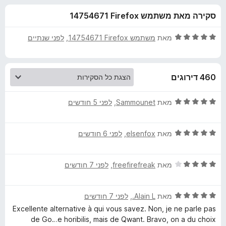
ע
ו
o
סקירה מאת משתמש Firefox‏ 14754671
ך
x
ב
5
ד
מאת
משתמש Firefox‏ 14754671
, ‏
לפני שנתיים
ו
י
ר
ו
ר
460 דירוגים
ג
5
L
מ
ד
מאת
Sammounet
, ‏
לפני 5 חודשים
ת
י
i
ו
ר
ך
ד
ו
מאת
elsenfox
, ‏
לפני 6 חודשים
5
י
ג
l
ר
5
ד
ו
מאת
freefirefreak
, ‏
לפני 7 חודשים
מ
o
י
ג
ת
ר
5
ו
-
ד
ו
מאת
Alain L.
, ‏
לפני 7 חודשים
מ
ך
י
ג
ת
5
Excellente alternative à qui vous savez. Non, je ne parle pas
ר
M
4
ו
de Go…e horibilis, mais de Qwant. Bravo, on a du choix