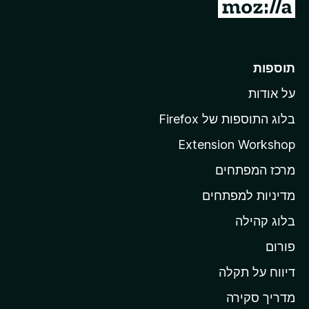
מ
ע
ב
ר
תוספות
ל
על אודות
ד
ף
בלוג התוספות של Firefox
ה
Extension Workshop
ב
מרכז המפתחים
י
ת
מדיניות למפתחים
ש
בלוג קהילה
ל
M
פורום
o
דיווח על תקלה
z
מדריך סקירה
i