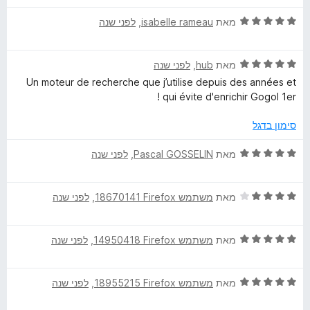
ר
5
ד
ו
מאת
isabelle rameau
, ‏
לפני שנה
מ
י
ג
ת
ר
5
ו
ד
ו
מאת
hub
, ‏
לפני שנה
מ
ך
י
ג
ת
5
Un moteur de recherche que j’utilise depuis des années et
ר
5
ו
qui évite d'enrichir Gogol 1er !
ו
מ
ך
ג
ת
5
סימון בדגל
5
ו
מ
ך
ד
מאת
Pascal GOSSELIN
, ‏
לפני שנה
ת
5
י
ו
ר
ך
ד
ו
מאת
משתמש Firefox‏ 18670141
, ‏
לפני שנה
5
י
ג
ר
5
ד
ו
מאת
משתמש Firefox‏ 14950418
, ‏
לפני שנה
מ
י
ג
ת
ר
4
ו
ד
ו
מאת
משתמש Firefox‏ 18955215
, ‏
לפני שנה
מ
ך
י
ג
ת
5