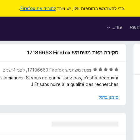
כדי להשתמש בתוספות אלו, יש צורך
להוריד את Firefox
.
נושא
עוד…
סקירה מאת משתמש Firefox‏ 17186663
ד
מאת
משתמש Firefox‏ 17186663
, ‏
לפני 4 שנים
י
associations. Si vous ne connaissez pas, c'est à découvrir
ר
! Et sans nuire à la qualité des recherches.
ו
ג
סימון בדגל
5
מ
ת
ו
ך
5