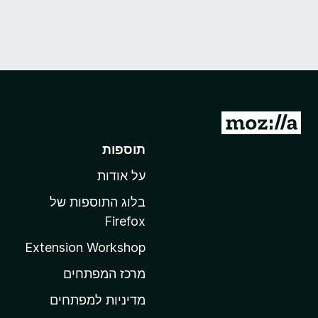
מ
ע
תוספות
ב
על אודות
ר
ל
בלוג התוספות של
ד
Firefox
ף
Extension Workshop
ה
ב
מרכז המפתחים
י
מדיניות למפתחים
ת