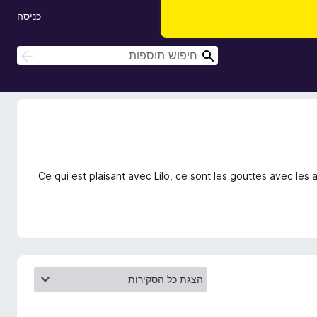
כניסה
ח
ח
י
י
פ
פ
ו
ו
ש
ש
Ce qui est plaisant avec Lilo, ce sont les gouttes avec les 