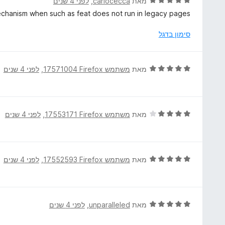
ד
מאת
carlocecca
, ‏
לפני 4 שנים
ך
5
י
echanism when such as feat does not run in legacy pages.
5
מ
ר
ת
ו
סימון בדגל
ו
ג
ך
5
5
מ
ד
מאת
משתמש Firefox‏ 17571004
, ‏
לפני 4 שנים
ת
י
ו
ר
ך
ו
5
ג
ד
מאת
משתמש Firefox‏ 17553171
, ‏
לפני 4 שנים
5
י
מ
ר
ת
ו
ו
ג
ד
מאת
משתמש Firefox‏ 17552593
, ‏
לפני 4 שנים
ך
4
י
5
מ
ר
ת
ו
ו
ג
ד
מאת
unparalleled
, ‏
לפני 4 שנים
ך
5
י
5
מ