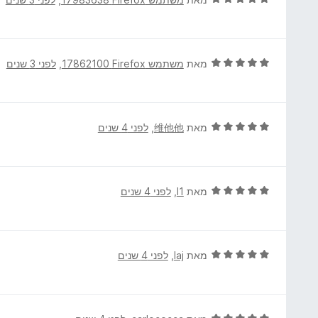
ת
י
ו
ר
ך
ו
5
ג
ד
מאת
משתמש Firefox‏ 17862100
, ‏
לפני 3 שנים
5
י
מ
ר
ת
ו
ו
ג
ד
מאת
维他他
, ‏
לפני 4 שנים
ך
5
י
5
מ
ר
ת
ו
ו
ג
ד
מאת
I1
, ‏
לפני 4 שנים
ך
5
י
5
מ
ר
ת
ו
ו
ג
ד
מאת
laj
, ‏
לפני 4 שנים
ך
5
י
5
מ
ר
ת
ו
ו
ג