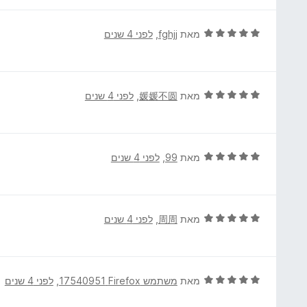
ר
ת
ו
ו
ג
ד
מאת
fghjj
, ‏
לפני 4 שנים
ך
5
י
5
מ
ר
ת
ו
ו
ג
ד
מאת
媛媛不圆
, ‏
לפני 4 שנים
ך
5
י
5
מ
ר
ת
ו
ו
ג
ד
מאת
99
, ‏
לפני 4 שנים
ך
5
י
5
מ
ר
ת
ו
ו
ג
ד
מאת
周周
, ‏
לפני 4 שנים
ך
5
י
5
מ
ר
ת
ו
ו
ג
ד
מאת
משתמש Firefox‏ 17540951
, ‏
לפני 4 שנים
ך
5
י
5
מ