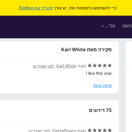
כדי להשתמש בתוספות אלו, יש צורך
להוריד את Firefox
.
נושא
עוד…
סקירה מאת Karl White
ד
מאת
Karl White
, ‏
לפני שנתיים
י
I like this one
ר
ו
סימון בדגל
ג
5
מ
ת
75 דירוגים
ו
ך
5
ד
מאת
PetiteBunny
, ‏
לפני שנתיים