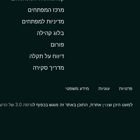
ה
ב
מרכז המפתחים
י
מדיניות למפתחים
ת
בלוג קהילה
ש
ל
פורום
M
דיווח על תקלה
o
מדריך סקירה
z
i
l
פרטיות
עוגיות
מידע משפטי
l
a
למעט היכן ש
צוין
אחרת, התוכן באתר זה מוגש בכפוף ל
גרסה 3.0 של הרשיון Creative Commons Attribution Share-Alike