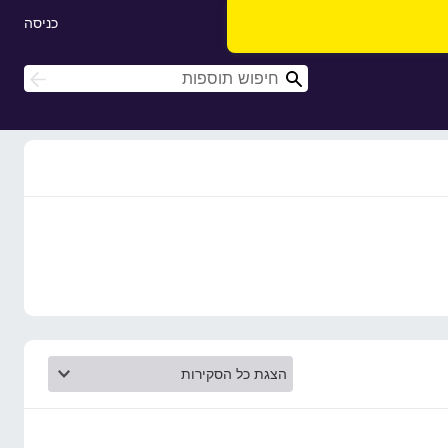
כניסה
ח
ח
י
י
פ
פ
ו
ו
ש
ש