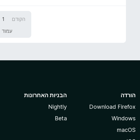
ר
ת
ו
ו
ג
הקודם
1
ך
5
5
מ
עמוד 1 מתוך 3
ת
ו
ך
5
הורדה
הבניות האחרונות
Nightly
Download Firefox
Beta
Windows
macOS