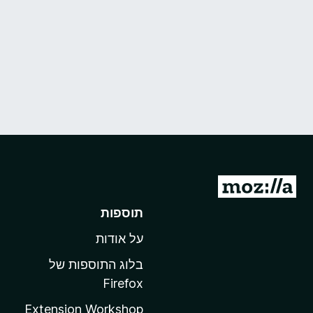
מ
ע
תוספות
ב
על אודות
ר
ל
בלוג התוספות של
ד
Firefox
ף
Extension Workshop