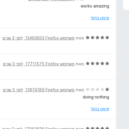
י
works amazing
ר
ו
סימון בדגל
ג
5
מ
ד
מאת
משתמש Firefox‏ 13463603
, ‏
לפני 3 שנים
ת
י
ו
ר
ך
ו
5
ג
ד
מאת
משתמש Firefox‏ 17711575
, ‏
לפני 3 שנים
5
י
מ
ר
ת
ו
ו
ג
ד
מאת
משתמש Firefox‏ 13974189
, ‏
לפני 3 שנים
ך
5
י
doing nothing
5
מ
ר
ת
ו
סימון בדגל
ו
ג
ך
1
5
מ
ד
מאת
משתמש Firefox‏ 17983638
, ‏
לפני 3 שנים