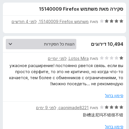
ע
ו
o
סקירה מאת משתמש Firefox‏ 15140009
ך
x
ב
5
ד
מאת
משתמש Firefox‏ 15140009
, ‏
לפני 4 חודשים
ו
י
ר
ו
ר
10,494 דירוגים
ג
4
H
מ
ד
מאת
Lotos Mira
, ‏
לפני יומיים
ת
י
ужасное расширение! постоянно рвется связь. если вы
o
ו
ר
просто сёрфите, то это не критично, но когда что-то
ך
ו
качается, тем более с обменников с ограничениями, то
5
ג
x
можно поседеть... не рекомендую!!
1
מ
סימון בדגל
x
ת
ו
ד
מאת
caonimade8221
, ‏
לפני 9 ימים
V
ך
י
卧槽这尼玛不错很不错
5
ר
P
ו
סימון בדגל