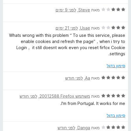
ג
N
4
ד
מאת
Steve
, ‏
לפני 9 ימים
מ
י
ת
ר
P
ו
ד
ו
מאת
Usae
, ‏
לפני 21 ימים
ך
י
ג
Whats wrong with this problem “ To use this service, please
r
5
ר
3
enable cookies and refresh the page”，when i trry to
ו
מ
Login， it still doesnt work even you reset firfox Cookie
o
ג
ת
settings.
3
ו
מ
ך
x
סימון בדגל
ת
5
ו
ד
מאת
Aa
, ‏
לפני חודש
y
ך
י
5
ר
ד
ו
מאת
משתמש Firefox‏ 20012588
, ‏
לפני חודש
י
ג
I'm from Portugal. It works for me.
ר
5
ו
מ
סימון בדגל
ג
ת
5
ו
ד
מאת
Danga
, ‏
לפני חודש