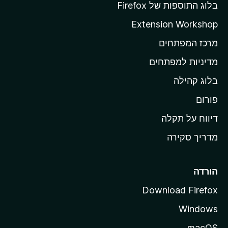
ף
בלוג התוספות של Firefox
ה
Extension Workshop
ב
מרכז המפתחים
י
ת
מדיניות למפתחים
ש
בלוג קהילה
ל
M
פורום
o
דיווח על תקלה
z
מדריך סקירה
i
l
l
הורדה
a
Download Firefox
Windows
macOS