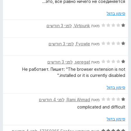
это, всё равно ничего не соединяется...
ת
ו
סימון בדגל
ך
5
ד
מאת
Virtpunk
, ‏
לפני 3 חודשים
י
ר
ד
ו
מאת
Fyowle
, ‏
לפני 3 חודשים
י
ג
ר
1
ד
ו
מאת
seregat
, ‏
לפני 3 חודשים
מ
י
ג
ת
Не работает. Пишет: "The browser extension is not
ר
1
ו
installed or it is currently disabled."
ו
מ
ך
ג
ת
5
סימון בדגל
1
ו
מ
ך
ד
מאת
Rami Ahmad
, ‏
לפני 4 חודשים
ת
5
י
complicated and difficult
ו
ר
ך
ו
סימון בדגל
5
ג
1
ד