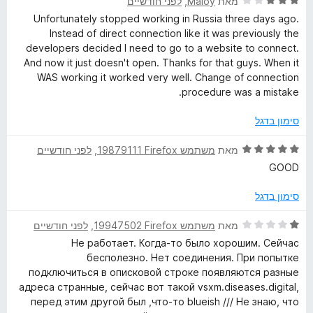
ד
ו
מאת
Maloy
, ‏
לפני חודשיים
ך
י
ג
Unfortunately stopped working in Russia three days ago.
5
ר
1
Instead of direct connection like it was previously the
ו
מ
developers decided I need to go to a website to connect.
ג
ת
And now it just doesn't open. Thanks for that guys. When it
3
ו
WAS working it worked very well. Change of connection
מ
ך
procedure was a mistake.
ת
5
ו
סימון בדגל
ך
5
ד
מאת
משתמש Firefox‏ 19879111
, ‏
לפני חודשיים
י
GOOD
ר
ו
סימון בדגל
ג
5
ד
מאת
משתמש Firefox‏ 19947502
, ‏
לפני חודשיים
מ
י
Не работает. Когда-то было хорошим. Сейчас
ת
ר
бесполезно. Нет соединения. При попытке
ו
ו
подключиться в описковой строке появляются разные
ך
ג
адреса странные, сейчас вот такой vsxm.diseases.digital,
5
1
перед этим другой был ,что-то blueish /// Не знаю, что
מ