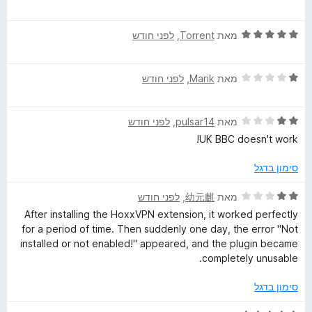
מ
ך
י
ת
5
ר
ו
ד
ו
מאת
Torrent
, ‏
לפני חודש
ך
י
ג
5
ר
4
ד
ו
מאת
Marik
, ‏
לפני חודש
מ
י
ג
ת
ר
5
ו
ד
ו
מאת
pulsar14
, ‏
לפני חודש
מ
ך
י
ג
ת
5
UK BBC doesn't work!
ר
1
ו
ו
מ
ך
סימון בדגל
ג
ת
5
2
ו
ד
מאת
幼元麒
, ‏
לפני חודש
מ
ך
י
After installing the HoxxVPN extension, it worked perfectly
ת
5
ר
for a period of time. Then suddenly one day, the error "Not
ו
ו
installed or not enabled!" appeared, and the plugin became
ך
ג
completely unusable.
5
2
מ
סימון בדגל
ת