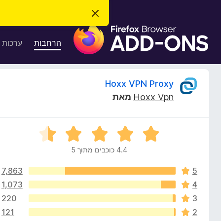
ס
ג
ת
י
ר
ו
הרחבות
ערכות 
ת
ס
ה
ו
פ
ד
ו
ע
ס
Hoxx VPN Proxy
ה
ת
ז
Hoxx Vpn
מאת
ל
ו
ק
ד
פ
י
ד
ד
י
פ
4.4 כוכבים מתוך 5
ר
ר
ן
ו
F
7,863
5
ג
ו
i
4
1,073
4
.
r
220
3
ת
4
e
121
2
מ
f