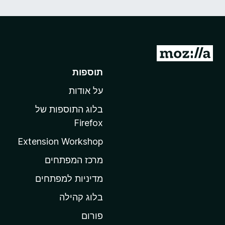
מ
ע
תוספות
ב
על אודות
ר
ל
בלוג התוספות של
ד
Firefox
ף
Extension Workshop
ה
ב
מרכז המפתחים
י
מדיניות למפתחים
ת
בלוג קהילה
ש
ל
פורום