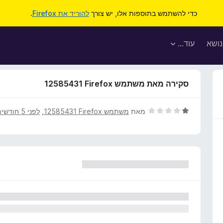
כדי להשתמש בתוספות אלו, יש צורך
להוריד את Firefox
.
נושא
עוד…
סקירה מאת משתמש Firefox‏ 12585431
ד
מאת
משתמש Firefox‏ 12585431
, ‏
לפני 5 חודשים
י
ר
ו
ג
1
מ
ת
ו
ך
5