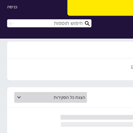
כניסה
ח
ח
י
י
פ
פ
ו
ו
ש
ש