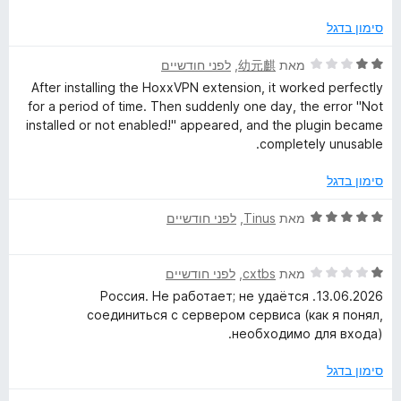
ר
1
ו
ו
מ
ך
סימון בדגל
ג
ת
5
2
ו
ד
מאת
幼元麒
, ‏
לפני חודשיים
מ
ך
י
After installing the HoxxVPN extension, it worked perfectly
ת
5
ר
for a period of time. Then suddenly one day, the error "Not
ו
ו
installed or not enabled!" appeared, and the plugin became
ך
ג
completely unusable.
5
2
מ
סימון בדגל
ת
ו
ד
מאת
Tinus
, ‏
לפני חודשיים
ך
י
5
ר
ד
ו
מאת
cxtbs
, ‏
לפני חודשיים
י
ג
13.06.2026. Россия. Не работает; не удаётся
ר
5
соединиться с сервером сервиса (как я понял,
ו
מ
необходимо для входа).
ג
ת
1
ו
סימון בדגל
מ
ך