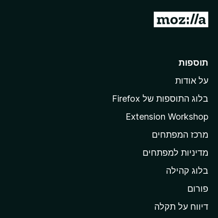
מ
ע
ב
ר
תוספות
ל
על אודות
ד
ף
בלוג התוספות של Firefox
ה
Extension Workshop
ב
מרכז המפתחים
י
ת
מדיניות למפתחים
ש
בלוג קהילה
ל
M
פורום
o
דיווח על תקלה
z