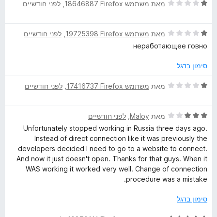
ת
5
ד
מאת
משתמש Firefox‏ 18646887
, ‏
לפני חודשיים
ו
י
ך
ר
5
ד
ו
מאת
משתמש Firefox‏ 19725398
, ‏
לפני חודשיים
י
ג
неработающее говно
ר
1
ו
מ
סימון בדגל
ג
ת
1
ו
ד
מאת
משתמש Firefox‏ 17416737
, ‏
לפני חודשיים
מ
ך
י
ת
5
ר
ו
ד
ו
מאת
Maloy
, ‏
לפני חודשיים
ך
י
ג
Unfortunately stopped working in Russia three days ago.
5
ר
1
Instead of direct connection like it was previously the
ו
מ
developers decided I need to go to a website to connect.
ג
ת
And now it just doesn't open. Thanks for that guys. When it
3
ו
WAS working it worked very well. Change of connection
מ
ך
procedure was a mistake.
ת
5
ו
סימון בדגל
ך