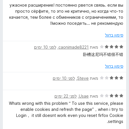
ת
י
ужасное расширение! постоянно рвется связь. если вы
N
ו
ר
просто сёрфите, то это не критично, но когда что-то
ך
ו
качается, тем более с обменников с ограничениями, то
5
ג
P
можно поседеть... не рекомендую!!
1
מ
סימון בדגל
r
ת
ו
ד
מאת
caonimade8221
, ‏
לפני 10 ימים
o
ך
י
卧槽这尼玛不错很不错
5
ר
x
ו
סימון בדגל
ג
4
y
ד
מאת
Steve
, ‏
לפני 10 ימים
מ
י
ת
ר
ו
ד
ו
מאת
Usae
, ‏
לפני 22 ימים
ך
י
ג
Whats wrong with this problem “ To use this service, please
5
ר
3
enable cookies and refresh the page”，when i trry to
ו
מ
Login， it still doesnt work even you reset firfox Cookie
ג
ת
settings.
3
ו