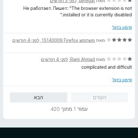
ד
ו
מאת
seregat
, ‏
לפני 3 חודשים
מ
י
ג
ת
Не работает. Пишет: "The browser extension is not
ר
1
ו
installed or it is currently disabled."
ו
מ
ך
ג
ת
5
סימון בדגל
1
ו
מ
ך
ד
מאת
משתמש Firefox‏ 15140009
, ‏
לפני 4 חודשים
ת
5
י
ו
ר
ך
ד
ו
מאת
Rami Ahmad
, ‏
לפני 4 חודשים
5
י
ג
complicated and difficult
ר
4
ו
מ
סימון בדגל
ג
ת
1
ו
הקודם
הבא
מ
ך
ת
5
עמוד 1 מתוך 420
ו
ך
5