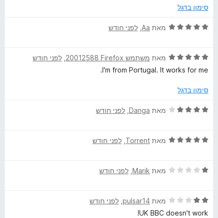
מ
ך
סימון בדגל
ת
5
ו
ד
מאת
Aa
, ‏
לפני חודש
ך
י
5
ר
ד
ו
מאת
משתמש Firefox‏ 20012588
, ‏
לפני חודש
י
ג
I'm from Portugal. It works for me.
ר
5
ו
מ
סימון בדגל
ג
ת
5
ו
ד
מאת
Danga
, ‏
לפני חודש
מ
ך
י
ת
5
ר
ו
ד
ו
מאת
Torrent
, ‏
לפני חודש
ך
י
ג
5
ר
4
ד
ו
מאת
Marik
, ‏
לפני חודש
מ
י
ג
ת
ר
5
ו
ד
ו
מאת
pulsar14
, ‏
לפני חודש
מ
ך
י
ג
ת
5
UK BBC doesn't work!