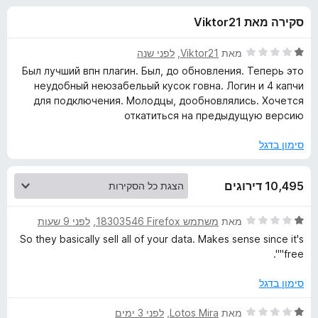
ע
ו
o
סקירה מאת Viktor21
ך
x
ב
5
ד
מאת
Viktor21
, ‏
לפני שנה
ו
י
Был лучший впн плагин. Был, до обновления. Теперь это
ר
неудобный неюзабельый кусок говна. Логин и 4 капчи
ו
ר
для подключения. Молодцы, дообновлялись. Хочется
ג
откатиться на предыдущую версию
1
H
מ
סימון בדגל
ת
o
ו
10,495 דירוגים
ך
5
x
ד
מאת
משתמש Firefox‏ 18303546
, ‏
לפני 9 שעות
י
x
So they basically sell all of your data. Makes sense since it's
ר
"free".
ו
V
ג
סימון בדגל
1
P
מ
ד
מאת
Lotos Mira
, ‏
לפני 3 ימים