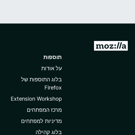
מ
ע
תוספות
ב
על אודות
ר
ל
בלוג התוספות של
ד
Firefox
ף
Extension Workshop
ה
ב
מרכז המפתחים
י
מדיניות למפתחים
ת
בלוג קהילה
ש