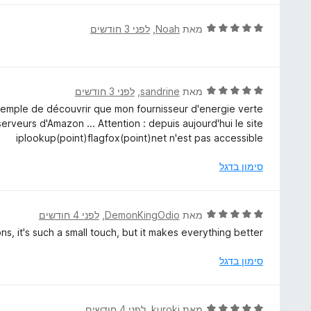
ת
ו
ו
ג
ד
מאת
Noah
, ‏
לפני 3 חודשים
ך
5
י
5
מ
ר
ת
ו
ו
ג
ד
מאת
sandrine
, ‏
לפני 3 חודשים
ך
5
י
exemple de découvrir que mon fournisseur d'energie verte
5
מ
ר
serveurs d'Amazon ... Attention : depuis aujourd'hui le site
ת
ו
iplookup(point)flagfox(point)net n'est pas accessible
ו
ג
ך
5
סימון בדגל
5
מ
ת
ו
ד
מאת
DemonKingOdio
, ‏
לפני 4 חודשים
ך
י
s, it's such a small touch, but it makes everything better
5
ר
ו
סימון בדגל
ג
5
מ
ד
מאת
kuroki
, ‏
לפני 4 חודשים