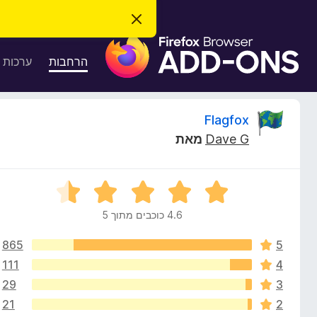
ס
ג
ת
י
ר
ו
הרחבות
ערכות 
ת
ס
ה
ו
פ
ד
ו
ע
ס
Flagfox
ה
ת
ז
Dave G
מאת
ל
ו
ק
ד
פ
י
ד
ד
י
פ
4.6 כוכבים מתוך 5
ר
ר
ן
ו
F
865
5
ג
ו
i
4
111
4
.
r
29
3
ת
6
e
21
2
מ
f