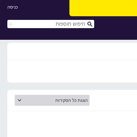
כניסה
ח
ח
י
י
פ
פ
ו
ו
ש
ש