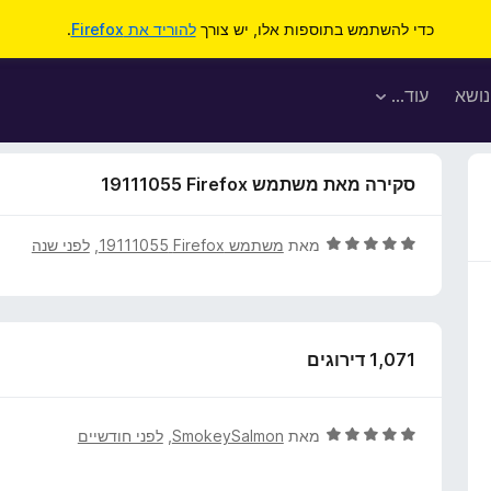
כדי להשתמש בתוספות אלו, יש צורך
להוריד את Firefox
.
נושא
עוד…
סקירה מאת משתמש Firefox‏ 19111055
ד
מאת
משתמש Firefox‏ 19111055
, ‏
לפני שנה
י
ר
ו
ג
1,071 דירוגים
5
מ
ת
ו
ד
מאת
SmokeySalmon
, ‏
לפני חודשיים
ך
י
5
ר