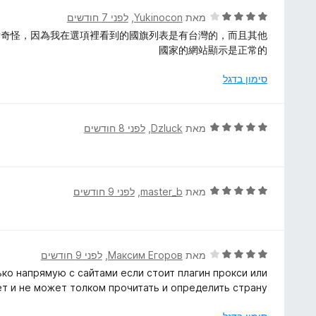
ו
ג
ד
מאת
Yukinocon
, ‏
לפני 7 חודשים
ך
5
י
點奇怪，因為我在選項裡看到的國旗列表是有台灣的，而且其他
5
מ
ר
國家的網站顯示是正常的
ת
ו
ו
ג
סימון בדגל
ך
4
5
מ
ת
ד
מאת
Dzluck
, ‏
לפני 8 חודשים
ו
י
ך
ר
5
ו
ג
ד
מאת
master_b
, ‏
לפני 9 חודשים
5
י
מ
ר
ת
ו
ו
ג
ד
מאת
Максим Егоров
, ‏
לפני 9 חודשים
ך
5
י
ко напрямую с сайтами если стоит плагин прокси или
5
מ
ר
т и не может толком прочитать и определить страну.
ת
ו
ו
ג