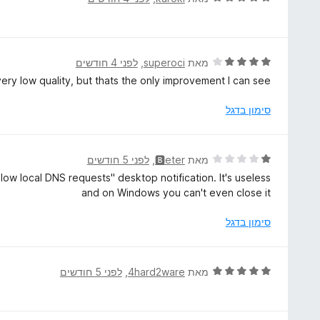
ת
י
ו
ר
ך
ו
5
ג
ד
מאת
superoci
, ‏
לפני 4 חודשים
5
י
very low quality, but thats the only improvement I can see.
מ
ר
ת
ו
סימון בדגל
ו
ג
ך
4
5
מ
ד
מאת
🅱eter
, ‏
לפני 5 חודשים
ת
י
low local DNS requests" desktop notification. It's useless
ו
ר
and on Windows you can't even close it
ך
ו
5
ג
סימון בדגל
1
מ
ת
ד
מאת
4hard2ware
, ‏
לפני 5 חודשים
ו
י
ך
ר
5
ו