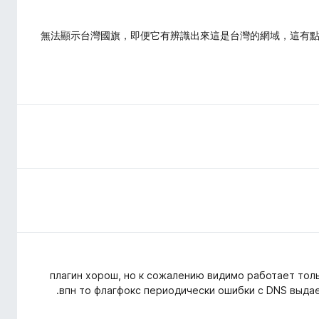
無法顯示台灣國旗，即便它有辨識出來這是台灣的網域，這有
плагин хорош, но к сожалению видимо работает толь
впн то флагфокс периодически ошибки с DNS выдае