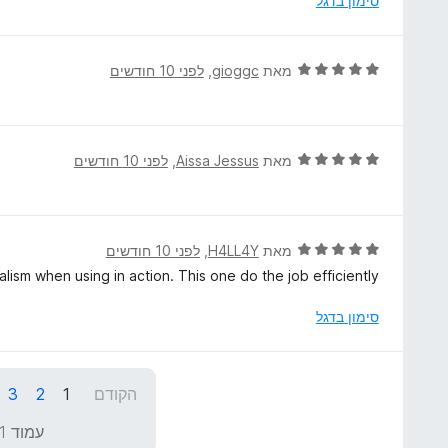
סימון בדגל
ך
4
5
מ
ת
ד
מאת
gioggc
, ‏
לפני 10 חודשים
ו
י
ך
ר
5
ו
ג
ד
מאת
Aissa Jessus
, ‏
לפני 10 חודשים
5
י
מ
ר
ת
ו
ו
ג
ד
מאת
H4LL4Y
, ‏
לפני 10 חודשים
ך
5
י
malism when using in action. This one do the job efficiently
5
מ
ר
ת
ו
סימון בדגל
ו
ג
ך
5
5
מ
הקודם
1
2
3
ת
ו
עמוד 1 מתוך 43
ך