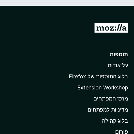
מ
ע
ב
ר
תוספות
ל
על אודות
ד
ף
בלוג התוספות של Firefox
ה
Extension Workshop
ב
מרכז המפתחים
י
ת
מדיניות למפתחים
ש
בלוג קהילה
ל
M
פורום