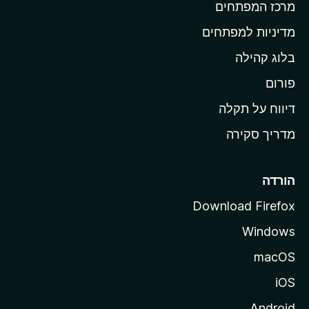
מרכז המפתחים
י
ת
מדיניות למפתחים
ש
בלוג קהילה
ל
M
פורום
o
דיווח על תקלה
z
מדריך סקירה
i
l
l
הורדה
a
Download Firefox
Windows
macOS
iOS
Android