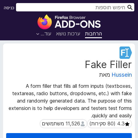
ח
כניסה
י
ת
פ
ו
ו
ס
הרחבות
ערכות נושא
עוד…
ש
פ
ו
נ
ת
ת
Fake Filler
ו
ל
נ
ד
Hussein
מאת
י
פ
ה
ד
A form filler that fills all form inputs (textboxes,
ע
פ
textareas, radio buttons, dropdowns, etc.) with fake
ל
ן
and randomly generated data. The purpose of this
ש
F
ל
extension is to help developers and testers test forms
ה
i
quickly and easily.
ה
r
11,526 משתמשים
11,526 משתמשים
ר
e
ח
f