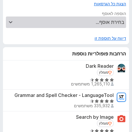
הצגת כל הגרסאות
הוספה לאוסף
דיווח על תוספת זו
הרחבות פופולריות נוספות
Dark Reader
מומלץ
מומלץ
ד
1,265,110 משתמשים
י
ר
Grammar and Spell Checker - LanguageTool
ו
ד
ג
335,932 משתמשים
י
4
ר
Search by Image
.
ו
מומלץ
מומלץ
5
ג
מ
ד