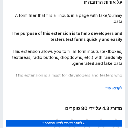
על אודות הרחבה זו
A form filler that fills all inputs in a page with fake/dummy
data.
The purpose of this extension is to help developers and
testers test forms quickly and easily.
This extension allows you to fill all form inputs (textboxes,
textareas, radio buttons, dropdowns, etc.) with
randomly
generated and fake
data.
This extension is a must for developers and testers who
work with forms as it avoids the need for manually entering
values in fields.
י
לקרוא עוד
ש
Fills all text boxes in a form.
ל
Supports the maxlength property.
ה
מדורג 4.3 על־ידי 80 סוקרים
Randomly selects radio buttons dropdown menus and
ר
checkboxes.
ח
א
Ignores CAPTCHA, hidden, disabled and readonly
יש להתחבר כדי לדרג הרחבה זו
י
י
fields.