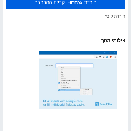
ב
הורדת Firefox וקבלת ההרחבה
o
ה
x
הורדת קובץ
צילומי מסך