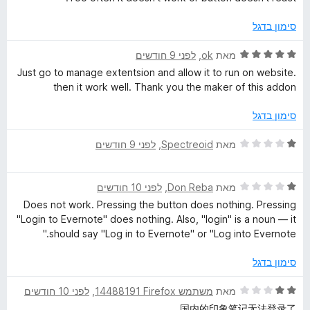
ו
ו
t
ך
ג
סימון בדגל
5
2
מ
e
ד
מאת
ok
, ‏
לפני 9 חודשים
ת
י
Just go to manage extentsion and allow it to run on website.
ו
ר
then it work well. Thank you the maker of this addon
W
ך
ו
5
ג
סימון בדגל
e
5
מ
ד
מאת
Spectreoid
, ‏
לפני 9 חודשים
b
ת
י
ו
ר
ך
ד
C
ו
מאת
Don Reba
, ‏
לפני 10 חודשים
5
י
ג
Does not work. Pressing the button does nothing. Pressing
ר
1
"Login to Evernote" does nothing. Also, "login" is a noun — it
l
ו
מ
should say "Log in to Evernote" or "Log into Evernote."
ג
ת
i
1
ו
סימון בדגל
מ
ך
p
ת
5
ד
מאת
משתמש Firefox‏ 14488191
, ‏
לפני 10 חודשים
ו
י
国内的印象笔记无法登录了。。