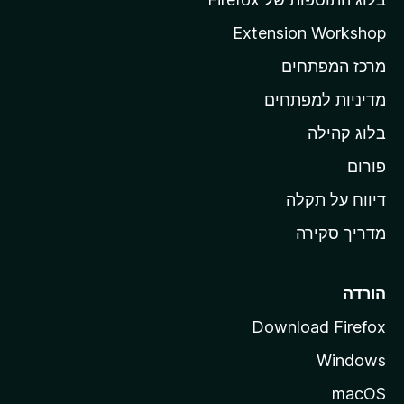
ה
Extension Workshop
ב
מרכז המפתחים
י
ת
מדיניות למפתחים
ש
בלוג קהילה
ל
M
פורום
o
דיווח על תקלה
z
מדריך סקירה
i
l
l
הורדה
a
Download Firefox
Windows
macOS