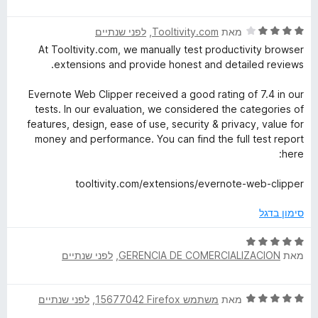
י
ג
ת
ר
4
ו
ד
ו
מאת
Tooltivity.com
, ‏
לפני שנתיים
מ
ך
י
ג
ת
5
At Tooltivity.com, we manually test productivity browser
ר
4
ו
extensions and provide honest and detailed reviews.
ו
מ
ך
ג
ת
5
Evernote Web Clipper received a good rating of 7.4 in our
4
ו
tests. In our evaluation, we considered the categories of
מ
ך
features, design, ease of use, security & privacy, value for
ת
5
money and performance. You can find the full test report
ו
here:
ך
5
tooltivity.com/extensions/evernote-web-clipper
סימון בדגל
ד
מאת
GERENCIA DE COMERCIALIZACION
, ‏
לפני שנתיים
י
ר
ו
ד
מאת
משתמש Firefox‏ 15677042
, ‏
לפני שנתיים
ג
י
5