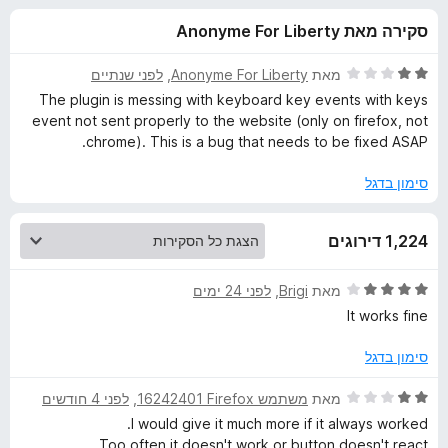
ע
ו
o
סקירה מאת Anonyme For Liberty
ך
x
ב
5
ד
מאת
Anonyme For Liberty
, ‏
לפני שנתיים
ו
י
The plugin is messing with keyboard key events with keys
ר
event not sent properly to the website (only on firefox, not
ו
ר
chrome). This is a bug that needs to be fixed ASAP.
ג
2
סימון בדגל
E
מ
ת
v
1,224 דירוגים
ו
ך
5
e
ד
מאת
Brigi
, ‏
לפני 24 ימים
י
It works fine
ר
r
ו
סימון בדגל
ג
n
4
ד
מאת
משתמש Firefox‏ 16242401
, ‏
לפני 4 חודשים
מ
י
I would give it much more if it always worked.
o
ת
ר
Too often it doesn't work or button doesn't react.