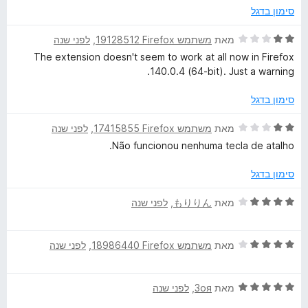
ך
סימון בדגל
5
ד
מאת
משתמש Firefox‏ 19128512
, ‏
לפני שנה
י
The extension doesn't seem to work at all now in Firefox
ר
140.0.4 (64-bit). Just a warning.
ו
ג
סימון בדגל
2
מ
ד
מאת
משתמש Firefox‏ 17415855
, ‏
לפני שנה
ת
י
Não funcionou nenhuma tecla de atalho.
ו
ר
ך
ו
סימון בדגל
5
ג
2
ד
מאת
もりりん
, ‏
לפני שנה
מ
י
ת
ר
ו
ד
ו
מאת
משתמש Firefox‏ 18986440
, ‏
לפני שנה
ך
י
ג
5
ר
4
ד
ו
מאת
Зоя
, ‏
לפני שנה
מ
י
ג
ת