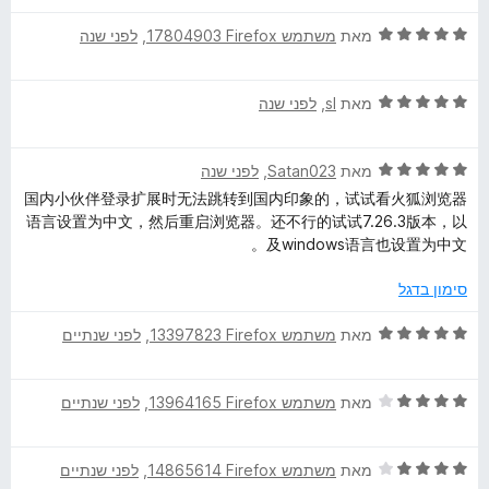
ר
4
ו
ד
ו
מאת
משתמש Firefox‏ 17804903
, ‏
לפני שנה
מ
ך
י
ג
ת
5
ר
5
ו
ד
ו
מאת
sl
, ‏
לפני שנה
מ
ך
י
ג
ת
5
ר
5
ו
ד
ו
מאת
Satan023
, ‏
לפני שנה
מ
ך
י
ג
ת
5
国内小伙伴登录扩展时无法跳转到国内印象的，试试看火狐浏览器
ר
5
ו
语言设置为中文，然后重启浏览器。还不行的试试7.26.3版本，以
ו
מ
ך
及windows语言也设置为中文。
ג
ת
5
5
ו
סימון בדגל
מ
ך
ת
5
ד
מאת
משתמש Firefox‏ 13397823
, ‏
לפני שנתיים
ו
י
ך
ר
5
ד
ו
מאת
משתמש Firefox‏ 13964165
, ‏
לפני שנתיים
י
ג
ר
5
ד
ו
מאת
משתמש Firefox‏ 14865614
, ‏
לפני שנתיים
מ