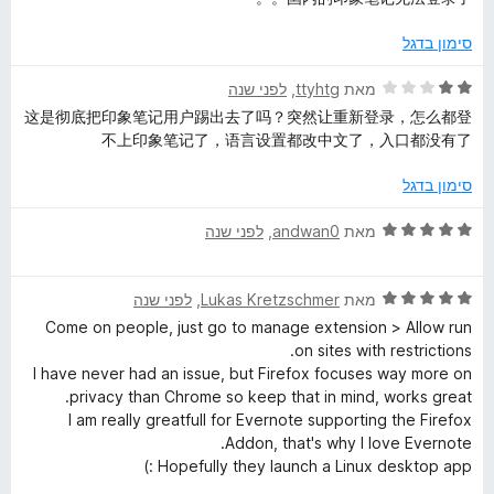
ך
ר
p
5
ו
סימון בדגל
ג
e
2
ד
מאת
ttyhtg
, ‏
לפני שנה
מ
י
这是彻底把印象笔记用户踢出去了吗？突然让重新登录，怎么都登
r
ת
ר
不上印象笔记了，语言设置都改中文了，入口都没有了
ו
ו
ך
ג
סימון בדגל
5
2
מ
ד
מאת
andwan0
, ‏
לפני שנה
ת
י
ו
ר
ך
ד
ו
מאת
Lukas Kretzschmer
, ‏
לפני שנה
5
י
ג
Come on people, just go to manage extension > Allow run
ר
5
on sites with restrictions.
ו
מ
I have never had an issue, but Firefox focuses way more on
ג
ת
privacy than Chrome so keep that in mind, works great.
5
ו
I am really greatfull for Evernote supporting the Firefox
מ
ך
Addon, that's why I love Evernote.
ת
5
Hopefully they launch a Linux desktop app :)
ו