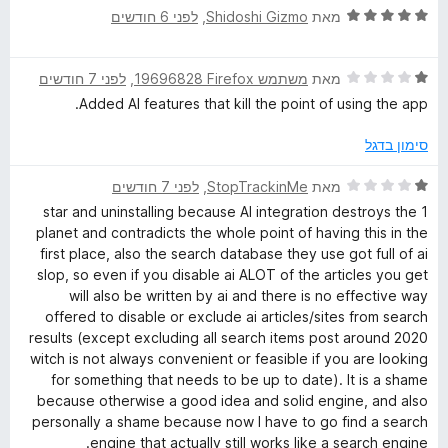
ת
5
ד
מאת
Shidoshi Gizmo
, ‏
לפני 6 חודשים
e
ו
י
ך
ר
5
ד
e
ו
מאת
משתמש Firefox‏ 19696828
, ‏
לפני 7 חודשים
י
ג
Added AI features that kill the point of using the app.
ר
5
s
ו
מ
סימון בדגל
ג
ת
🌱
1
ו
ד
מאת
StopTrackinMe
, ‏
לפני 7 חודשים
מ
ך
י
1 star and uninstalling because AI integration destroys the
ת
5
ר
planet and contradicts the whole point of having this in the
ו
ו
first place, also the search database they use got full of ai
ך
ג
slop, so even if you disable ai ALOT of the articles you get
5
1
will also be written by ai and there is no effective way
מ
offered to disable or exclude ai articles/sites from search
ת
results (except excluding all search items post around 2020
ו
witch is not always convenient or feasible if you are looking
ך
for something that needs to be up to date). It is a shame
5
because otherwise a good idea and solid engine, and also
personally a shame because now I have to go find a search
engine that actually still works like a search engine.