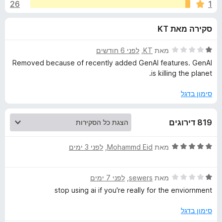
ע
26
1
ת
o
ו
x
ב
סקירה מאת KT
ך
5
ו
ד
מאת
KT
, ‏
לפני 6 חודשים
י
Removed because of recently added GenAI features. GenAI
ר
ר
is killing the planet.
ו
ג
סימון בדגל
E
1
מ
c
819 דירוגים
ת
ו
o
ך
ד
מאת
Mohammd Eid
, ‏
לפני 3 ימים
5
י
s
ר
ד
ו
מאת
sewers
, ‏
לפני 7 ימים
י
ג
i
stop using ai if you're really for the enviornment
ר
5
ו
מ
סימון בדגל
a
ג
ת