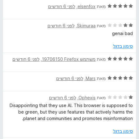
a
ך
ד
מאת
elsenfox
, ‏
לפני 6 חודשים
5
י
t
ר
ד
ו
מאת
Skimuraa
, ‏
לפני 6 חודשים
p
י
ג
genai bad
ר
5
l
ו
מ
סימון בדגל
ג
ת
2
ו
ד
a
מאת
משתמש Firefox‏ 19706150
, ‏
לפני 6 חודשים
מ
ך
י
ת
5
ר
n
ו
ד
ו
מאת
Mars
, ‏
לפני 6 חודשים
ך
י
ג
t
5
ר
5
ד
ו
מאת
Ophexis
, ‏
לפני 6 חודשים
מ
s
י
ג
ת
Disappointing that they use AI. This browser is supposed to
ר
5
ו
be green, but they use features that actively harms the
ו
מ
ך
planet and communities and promotes misinformation.
t
ג
ת
5
1
ו
סימון בדגל
r
מ
ך