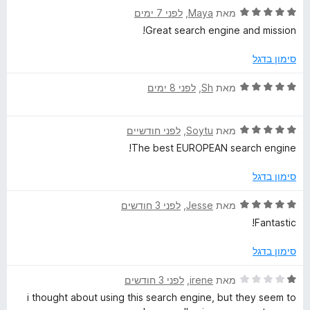
1
ו
ד
מאת
Maya
, ‏
לפני 7 ימים
—
מ
ך
י
Great search engine and mission!
ת
5
ר
ו
T
ו
סימון בדגל
ך
ג
5
5
ד
h
מאת
Sh
, ‏
לפני 8 ימים
מ
י
ת
ר
e
ו
ד
ו
מאת
Soytu
, ‏
לפני חודשיים
ך
י
ג
The best EUROPEAN search engine!
s
5
ר
5
ו
מ
סימון בדגל
e
ג
ת
5
ו
ד
מאת
Jesse
, ‏
לפני 3 חודשים
מ
ך
י
a
Fantastic!
ת
5
ר
ו
ו
סימון בדגל
r
ך
ג
5
5
ד
מאת
irene
, ‏
לפני 3 חודשים
c
מ
י
i thought about using this search engine, but they seem to
ת
ר