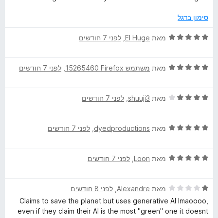
סימון בדגל
ד
מאת
El Huge
, ‏
לפני 7 חודשים
י
ר
ד
ו
מאת
משתמש Firefox‏ 15265460
, ‏
לפני 7 חודשים
י
ג
ר
5
ד
ו
מאת
shuuji3
, ‏
לפני 7 חודשים
מ
י
ג
ת
ר
5
ו
ד
ו
מאת
dyedproductions
, ‏
לפני 7 חודשים
מ
ך
י
ג
ת
5
ר
4
ו
ד
ו
מאת
Loon
, ‏
לפני 7 חודשים
מ
ך
י
ג
ת
5
ר
5
ו
ד
ו
מאת
Alexandre
, ‏
לפני 8 חודשים
מ
ך
י
ג
ת
5
Claims to save the planet but uses generative AI lmaoooo,
ר
5
ו
even if they claim their AI is the most "green" one it doesnt