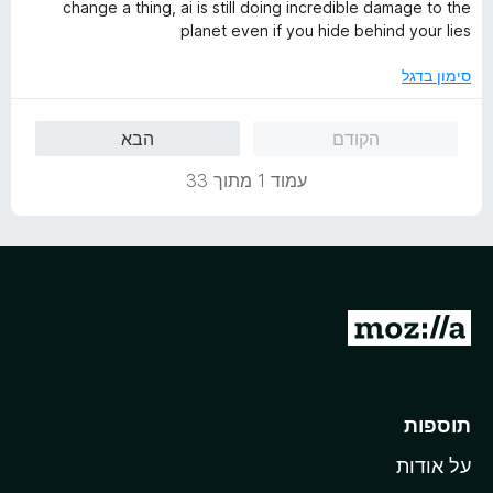
ו
מ
ך
change a thing, ai is still doing incredible damage to the
ג
ת
5
planet even if you hide behind your lies
1
ו
מ
ך
סימון בדגל
ת
5
ו
הקודם
הבא
ך
5
עמוד 1 מתוך 33
מ
ע
ב
ר
תוספות
ל
על אודות
ד