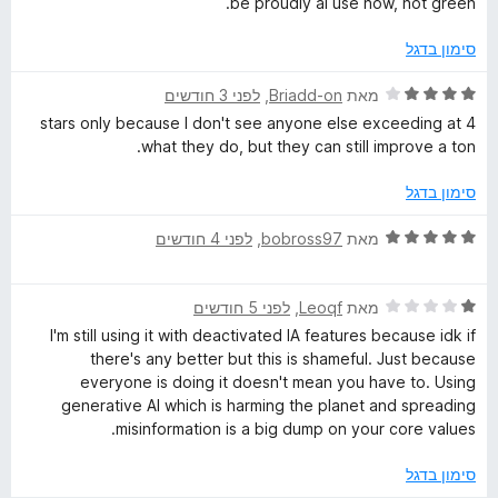
be proudly ai use now, not green.
h
ו
ו
ך
ג
סימון בדגל
5
1
e
מ
ד
מאת
Briadd-on
, ‏
לפני 3 חודשים
ת
י
n
4 stars only because I don't see anyone else exceeding at
ו
ר
what they do, but they can still improve a ton.
ך
ו
g
5
ג
סימון בדגל
4
i
מ
ד
מאת
bobross97
, ‏
לפני 4 חודשים
ת
י
ו
n
ר
ך
ד
ו
מאת
Leoqf
, ‏
לפני 5 חודשים
5
י
ג
I'm still using it with deactivated IA features because idk if
e
ר
5
there's any better but this is shameful. Just because
ו
מ
everyone is doing it doesn't mean you have to. Using
t
ג
ת
generative AI which is harming the planet and spreading
1
ו
misinformation is a big dump on your core values.
h
מ
ך
ת
5
סימון בדגל
ו