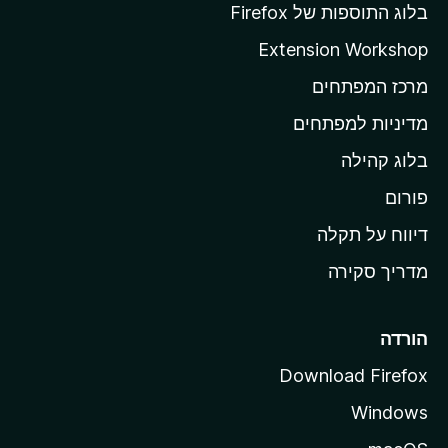
ף
בלוג התוספות של Firefox
ה
Extension Workshop
ב
מרכז המפתחים
י
ת
מדיניות למפתחים
ש
בלוג קהילה
ל
M
פורום
o
דיווח על תקלה
z
מדריך סקירה
i
l
l
הורדה
a
Download Firefox
Windows