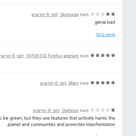
ו
ג
ד
מאת
Skimuraa
, ‏
לפני 6 חודשים
5
י
genai bad
מ
ר
ת
ו
סימון בדגל
ו
ג
ך
2
5
מ
ד
מאת
משתמש Firefox‏ 19706150
, ‏
לפני 6 חודשים
ת
י
ו
ר
ך
ו
5
ג
ד
מאת
Mars
, ‏
לפני 6 חודשים
5
י
מ
ר
ת
ו
ו
ג
ד
מאת
Ophexis
, ‏
לפני 6 חודשים
ך
5
י
o be green, but they use features that actively harms the
5
מ
ר
planet and communities and promotes misinformation.
ת
ו
ו
ג