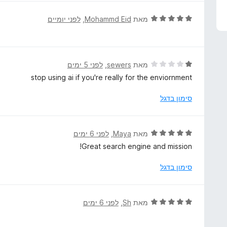
ד
מאת
Mohammd Eid
, ‏
לפני יומיים
י
ר
ו
ג
ד
מאת
sewers
, ‏
לפני 5 ימים
5
י
stop using ai if you're really for the enviornment
מ
ר
ת
ו
סימון בדגל
ו
ג
ך
1
5
מ
ד
מאת
Maya
, ‏
לפני 6 ימים
ת
י
Great search engine and mission!
ו
ר
ך
ו
סימון בדגל
5
ג
5
מ
ד
מאת
Sh
, ‏
לפני 6 ימים
ת
י
ו
ר