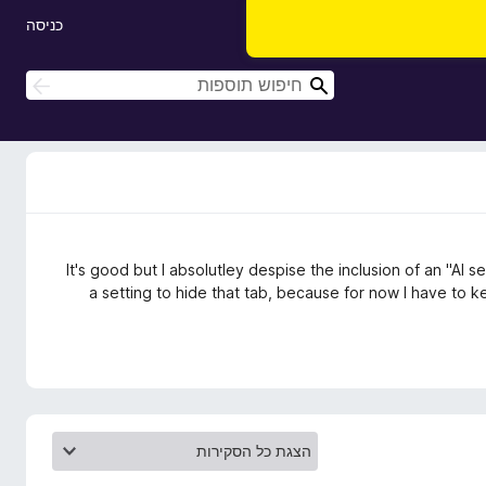
כניסה
ח
ח
י
י
פ
פ
ו
ו
ש
ש
It's good but I absolutley despise the inclusion of an "AI sea
a setting to hide that tab, because for now I have to 