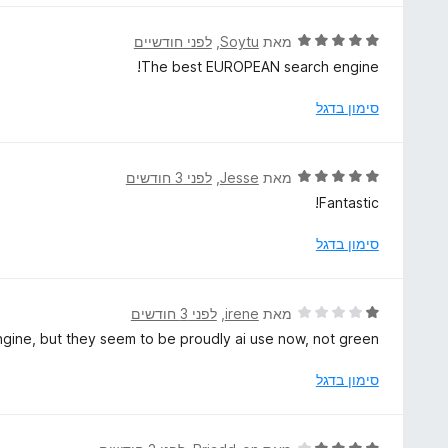
ך
ו
5
ג
ד
מאת
Soytu
, ‏
לפני חודשיים
5
י
The best EUROPEAN search engine!
מ
ר
ת
ו
סימון בדגל
ו
ג
ך
5
5
מ
ד
מאת
Jesse
, ‏
לפני 3 חודשים
ת
י
Fantastic!
ו
ר
ך
ו
סימון בדגל
5
ג
5
מ
ד
מאת
irene
, ‏
לפני 3 חודשים
ת
י
ngine, but they seem to be proudly ai use now, not green.
ו
ר
ך
ו
סימון בדגל
5
ג
1
מ