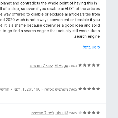
י
e planet and contradicts the whole point of having this in
ו
ר
l of ai slop, so even if you disable ai ALOT of the articles
ך
ו
ve way offered to disable or exclude ai articles/sites from
5
ג
nd 2020 witch is not always convenient or feasible if you
1
e). It is a shame because otherwise a good idea and solid
מ
o go find a search engine that actually still works like a
ת
search engine.
ו
ך
סימון בדגל
5
ד
מאת
El Huge
, ‏
לפני 7 חודשים
י
ר
ו
ג
ד
מאת
משתמש Firefox‏ 15265460
, ‏
לפני 7 חודשים
5
י
מ
ר
ת
ו
ו
ג
ד
מאת
shuuji3
, ‏
לפני 7 חודשים
ך
5