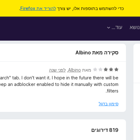
כדי להשתמש בתוספות אלו, יש צורך
להוריד את Firefox
.
נושא
עוד…
סקירה מאת Albino
ד
מאת
Albino
, ‏
לפני שנה
י
rch" tab. I don't want it. I hope in the future there will be
ר
keep an adblocker enabled to hide it manually with custom
ו
filters.
ג
3
סימון בדגל
מ
ת
ו
ך
819 דירוגים
5