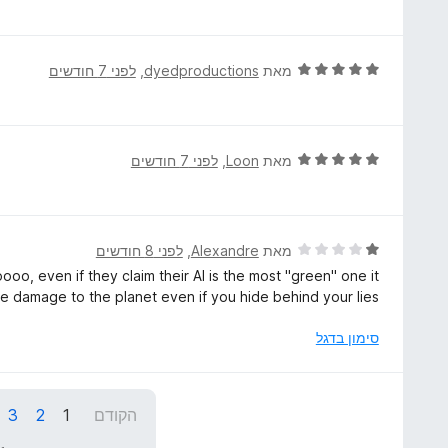
י
5
מ
ר
ת
ו
ו
ג
ד
מאת
dyedproductions
, ‏
לפני 7 חודשים
ך
4
י
5
מ
ר
ת
ו
ו
ג
ד
מאת
Loon
, ‏
לפני 7 חודשים
ך
5
י
5
מ
ר
ת
ו
ו
ג
ד
מאת
Alexandre
, ‏
לפני 8 חודשים
ך
5
י
oo, even if they claim their AI is the most "green" one it
5
מ
ר
ible damage to the planet even if you hide behind your lies
ת
ו
ו
ג
סימון בדגל
ך
1
5
מ
ת
הקודם
1
2
3
ו
ך