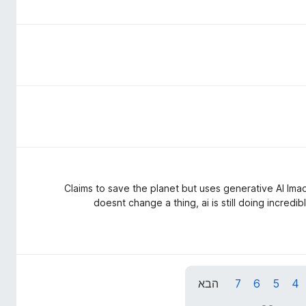
Claims to save the planet but uses generative AI lmaoo
doesnt change a thing, ai is still doing incred
4
5
6
7
הבא