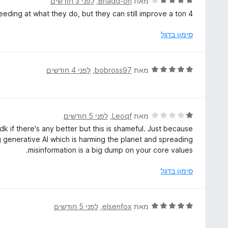
ד
מאת
Briadd-on
, ‏
לפני 3 חודשים
ת
י
4 stars only because I don't see anyone else exceeding at what they do, but they can still improve a ton.
ו
ר
ך
ו
סימון בדגל
5
ג
4
מ
ד
מאת
bobross97
, ‏
לפני 4 חודשים
ת
י
ו
ר
ך
ו
5
ג
ד
מאת
Leoqf
, ‏
לפני 5 חודשים
5
י
idk if there's any better but this is shameful. Just because
מ
ר
 generative AI which is harming the planet and spreading
ת
ו
misinformation is a big dump on your core values.
ו
ג
ך
1
סימון בדגל
5
מ
ת
ו
ד
מאת
elsenfox
, ‏
לפני 5 חודשים
ך
י
5
ר