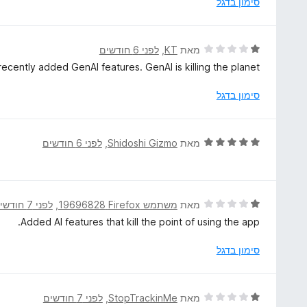
סימון בדגל
ך
1
5
מ
ת
ד
מאת
KT
, ‏
לפני 6 חודשים
ו
י
ently added GenAI features. GenAI is killing the planet.
ך
ר
5
ו
סימון בדגל
ג
1
מ
ד
מאת
Shidoshi Gizmo
, ‏
לפני 6 חודשים
ת
י
ו
ר
ך
ו
5
ג
ד
מאת
משתמש Firefox‏ 19696828
, ‏
לפני 7 חודשים
5
י
Added AI features that kill the point of using the app.
מ
ר
ת
ו
סימון בדגל
ו
ג
ך
1
5
מ
ד
מאת
StopTrackinMe
, ‏
לפני 7 חודשים
ת