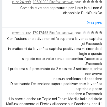
ך
ד
ו
מאת
משתמש Firefox‏ 19601933
, ‏
לפני 24 ימים
5
י
ג
c
Comoda e veloce soprattutto per Linux in cui non é
ר
5
disponibile DuckDuckGo.
ו
מ
k
ג
ת
סימון בדגל
5
ו
G
מ
ך
ד
מאת
משתמש Firefox‏ 17017458
, ‏
לפני חודשיים
ת
5
י
Con l'estensione attiva non mi fa superare la verica captcha
o
ו
ר
di Facebook,
ך
ו
in pratica mi da la verifica captcha positiva ma mi rimanda al
5
ג
S
login e questo
3
si ripete molte volte senza consentirmi l'accesso a
מ
Facebook.
e
ת
Il problema si è presentato da 2 massimo 3 settimane, prima
ו
non avevo
a
ך
nessun problema ad accedere.
5
Disattivando l'estensione supero positivamente la verifica
r
captcha e posso
accedere a Facebook.
Ho aperto anche un Topic nel Forum Mozilla Italia dal titolo:
c
" Malfunzionamento di Firefox all'accesso in Facebook con il