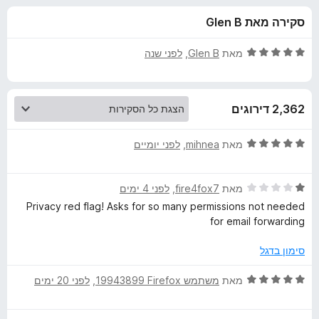
ע
ו
o
סקירה מאת Glen B
ך
x
ב
5
ד
מאת
Glen B
, ‏
לפני שנה
ו
י
ר
ו
ר
2,362 דירוגים
ג
5
D
מ
ד
מאת
mihnea
, ‏
לפני יומיים
ת
י
u
ו
ר
ך
ד
ו
מאת
fire4fox7
, ‏
לפני 4 ימים
5
י
ג
c
Privacy red flag! Asks for so many permissions not needed
ר
5
for email forwarding
ו
מ
k
ג
ת
סימון בדגל
1
ו
D
מ
ך
ד
מאת
משתמש Firefox‏ 19943899
, ‏
לפני 20 ימים
ת
5
י
u
ו
ר