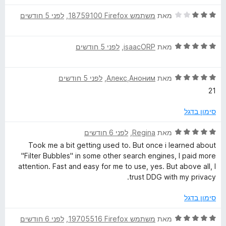
ר
5
ד
ו
מאת
משתמש Firefox‏ 18759100
, ‏
לפני 5 חודשים
מ
י
ג
ת
ר
5
ו
ד
ו
מאת
isaacORP
, ‏
לפני 5 חודשים
מ
ך
י
ג
ת
5
ר
3
ו
ד
ו
מאת
Алекс,Аноним
, ‏
לפני 5 חודשים
מ
ך
י
ג
ת
5
21
ר
5
ו
ו
מ
ך
סימון בדגל
ג
ת
5
5
ו
ד
מאת
Regina
, ‏
לפני 6 חודשים
מ
ך
י
Took me a bit getting used to. But once i learned about
ת
5
ר
"Filter Bubbles" in some other search engines, I paid more
ו
ו
attention. Fast and easy for me to use, yes. But above all, I
ך
ג
trust DDG with my privacy.
5
5
מ
סימון בדגל
ת
ו
ד
מאת
משתמש Firefox‏ 19705516
, ‏
לפני 6 חודשים