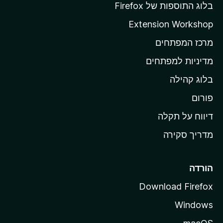
ף
בלוג התוספות של Firefox
ה
Extension Workshop
ב
מרכז המפתחים
י
ת
מדיניות למפתחים
ש
בלוג קהילה
ל
M
פורום
o
דיווח על תקלה
z
מדריך סקירה
i
l
l
הורדה
a
Download Firefox
Windows