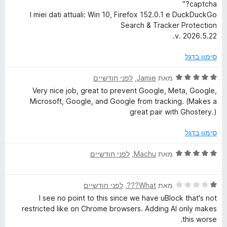
captcha?"
h
I miei dati attuali: Win 10, Firefox 152.0.1 e DuckDuckGo
Search & Tracker Protection
&
v. 2026.5.22.
T
סימון בדגל
ד
מאת
Jamie
, ‏
לפני חודשיים
r
י
Very nice job, great to prevent Google, Meta, Google,
ר
Microsoft, Google, and Google from tracking. (Makes a
a
ו
great pair with Ghostery.)
ג
c
5
סימון בדגל
מ
ת
k
ד
מאת
Machu
, ‏
לפני חודשיים
ו
י
ך
ר
e
5
ד
ו
מאת
What???
, ‏
לפני חודשיים
י
ג
I see no point to this since we have uBlock that's not
r
ר
5
restricted like on Chrome browsers. Adding AI only makes
ו
מ
this worse.