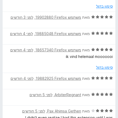
ג
סימון בדגל
5
מ
ד
מאת
משתמש Firefox‏ 19902880
, ‏
לפני 3 חודשים
ת
י
ו
ר
ך
ד
ו
מאת
משתמש Firefox‏ 19885048
, ‏
לפני 4 חודשים
5
י
ג
ר
5
ד
ו
מאת
משתמש Firefox‏ 18657340
, ‏
לפני 4 חודשים
מ
י
ג
ת
ik vind helemaal mooooooi
ר
5
ו
ו
מ
ך
סימון בדגל
ג
ת
5
5
ו
ד
מאת
משתמש Firefox‏ 19882925
, ‏
לפני 4 חודשים
מ
ך
י
ת
5
ר
ו
ד
ו
מאת
ArbiterRegnant
, ‏
לפני 5 חודשים
ך
י
ג
5
ר
5
ד
ו
מאת
Pax Ahimsa Gethen
, ‏
לפני 5 חודשים
מ
י
ג
ת
I didn't even realize I had this extension until I was