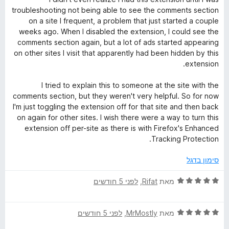
ר
5
ו
troubleshooting not being able to see the comments section
ו
מ
ך
on a site I frequent, a problem that just started a couple
ג
ת
5
weeks ago. When I disabled the extension, I could see the
4
ו
comments section again, but a lot of ads started appearing
מ
ך
on other sites I visit that apparently had been hidden by this
ת
5
extension.
ו
ך
I tried to explain this to someone at the site with the
5
comments section, but they weren't very helpful. So for now
I'm just toggling the extension off for that site and then back
on again for other sites. I wish there were a way to turn this
extension off per-site as there is with Firefox's Enhanced
Tracking Protection.
סימון בדגל
ד
מאת
Rifat
, ‏
לפני 5 חודשים
י
ר
ד
ו
מאת
MrMostly
, ‏
לפני 5 חודשים
י
ג