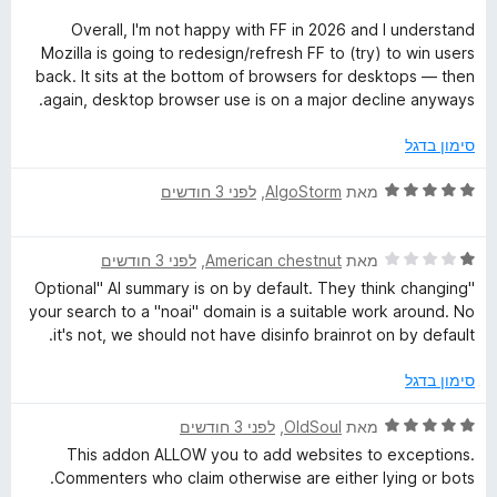
P
ג
ת
1
ו
Overall, I'm not happy with FF in 2026 and I understand
מ
ך
r
Mozilla is going to redesign/refresh FF to (try) to win users
ת
5
back. It sits at the bottom of browsers for desktops — then
ו
again, desktop browser use is on a major decline anyways.
o
ך
5
סימון בדגל
t
ד
מאת
AlgoStorm
, ‏
לפני 3 חודשים
e
י
ר
ד
ו
מאת
American chestnut
, ‏
לפני 3 חודשים
c
י
ג
"Optional" AI summary is on by default. They think changing
ר
5
your search to a "noai" domain is a suitable work around. No
t
ו
מ
it's not, we should not have disinfo brainrot on by default.
ג
ת
i
1
ו
סימון בדגל
מ
ך
ת
o
5
ד
מאת
OldSoul
, ‏
לפני 3 חודשים
ו
י
This addon ALLOW you to add websites to exceptions.
ך
ר
n
Commenters who claim otherwise are either lying or bots.
5
ו