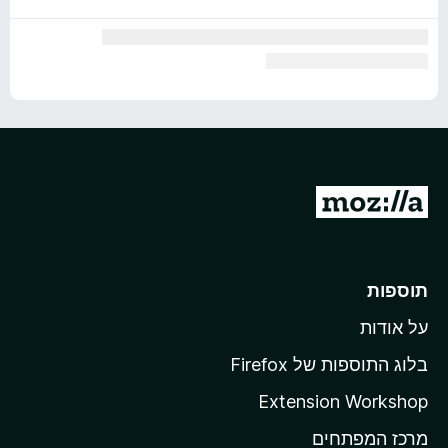
מ
ע
ב
ר
תוספות
ל
על אודות
ד
ף
בלוג התוספות של Firefox
ה
Extension Workshop
ב
מרכז המפתחים
י