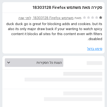
ע
ו
o
סקירה מאת משתמש Firefox‏ 18303128
ך
x
ב
5
ד
מאת
משתמש Firefox‏ 18303128
, ‏
לפני שנה
ו
י
duck duck go is great for blocking adds and cookies. but its
ר
also its only major draw back if your wanting to watch spicy
ו
ר
content it blocks all sites for this content even with filters
ג
disabled.
1
D
מ
סימון בדגל
ת
u
ו
ך
5
c
k
D
u