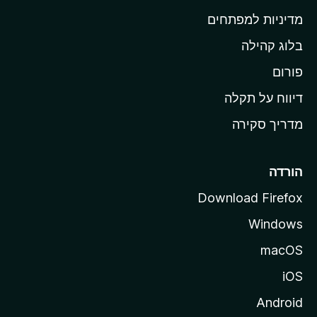
ת
מדיניות למפתחים
ש
בלוג קהילה
ל
M
פורום
o
דיווח על תקלה
z
מדריך סקירה
i
l
l
הורדה
a
Download Firefox
Windows
macOS
iOS
Android