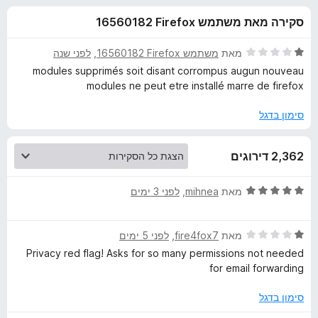
ע
ו
o
סקירה מאת משתמש Firefox‏ 16560182
ך
x
ב
5
ד
מאת
משתמש Firefox‏ 16560182
, ‏
לפני שנה
ו
י
modules supprimés soit disant corrompus augun nouveau
ר
modules ne peut etre installé marre de firefox
ו
ר
ג
סימון בדגל
1
D
מ
2,362 דירוגים
ת
u
ו
ך
ד
מאת
mihnea
, ‏
לפני 3 ימים
5
c
י
ר
ד
ו
מאת
fire4fox7
, ‏
לפני 5 ימים
k
י
ג
Privacy red flag! Asks for so many permissions not needed
ר
5
for email forwarding
D
ו
מ
ג
ת
סימון בדגל
u
1
ו