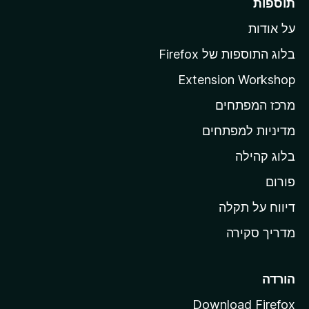
תוספות
ל
על אודות
ד
ף
בלוג התוספות של Firefox
ה
Extension Workshop
ב
מרכז המפתחים
י
ת
מדיניות למפתחים
ש
בלוג קהילה
ל
M
פורום
o
דיווח על תקלה
z
מדריך סקירה
i
l
l
הורדה
a
Download Firefox