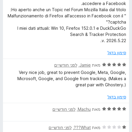
accedere a Facebook.
h
Ho aperto anche un Topic nel Forum Mozilla Italia dal titolo:
" Malfunzionamento di Firefox all'accesso in Facebook con il
&
captcha?"
I miei dati attuali: Win 10, Firefox 152.0.1 e DuckDuckGo
T
Search & Tracker Protection
v. 2026.5.22.
r
סימון בדגל
a
ד
מאת
Jamie
, ‏
לפני חודשיים
י
Very nice job, great to prevent Google, Meta, Google,
c
ר
Microsoft, Google, and Google from tracking. (Makes a
ו
great pair with Ghostery.)
k
ג
5
סימון בדגל
מ
e
ת
ד
מאת
Machu
, ‏
לפני חודשיים
ו
י
r
ך
ר
5
ד
ו
מאת
What???
, ‏
לפני חודשיים