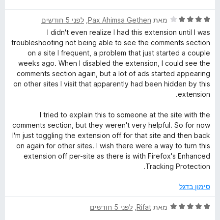
5
ר
5
ד
ו
מאת
Pax Ahimsa Gethen
, ‏
לפני 5 חודשים
מ
י
ג
ת
I didn't even realize I had this extension until I was
ר
5
ו
troubleshooting not being able to see the comments section
ו
מ
ך
on a site I frequent, a problem that just started a couple
ג
ת
5
weeks ago. When I disabled the extension, I could see the
4
ו
comments section again, but a lot of ads started appearing
מ
ך
on other sites I visit that apparently had been hidden by this
ת
5
extension.
ו
ך
I tried to explain this to someone at the site with the
5
comments section, but they weren't very helpful. So for now
I'm just toggling the extension off for that site and then back
on again for other sites. I wish there were a way to turn this
extension off per-site as there is with Firefox's Enhanced
Tracking Protection.
סימון בדגל
ד
מאת
Rifat
, ‏
לפני 5 חודשים
י