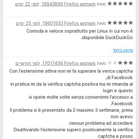
מ
ך
ד
מאת
משתמש Firefox‏ 19943899
, ‏
לפני 22 ימים
ת
c
5
י
ו
ר
ך
ד
ו
מאת
משתמש Firefox‏ 19601933
, ‏
לפני 25 ימים
k
5
י
ג
Comoda e veloce soprattutto per Linux in cui non é
ר
5
disponibile DuckDuckGo.
G
ו
מ
ג
ת
סימון בדגל
o
5
ו
מ
ך
ד
מאת
משתמש Firefox‏ 17017458
, ‏
לפני חודשיים
ת
S
5
י
Con l'estensione attiva non mi fa superare la verica captcha
ו
ר
di Facebook,
ך
ו
e
in pratica mi da la verifica captcha positiva ma mi rimanda al
5
ג
login e questo
3
si ripete molte volte senza consentirmi l'accesso a
a
מ
Facebook.
ת
Il problema si è presentato da 2 massimo 3 settimane, prima
r
ו
non avevo
ך
nessun problema ad accedere.
5
c
Disattivando l'estensione supero positivamente la verifica
captcha e posso