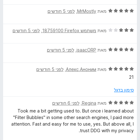
ר
ד
ו
מאת
MrMostly
, ‏
לפני 5 חודשים
י
ג
ר
5
ד
ו
מאת
משתמש Firefox‏ 18759100
, ‏
לפני 5 חודשים
מ
י
ג
ת
ר
5
ו
ד
ו
מאת
isaacORP
, ‏
לפני 5 חודשים
מ
ך
י
ג
ת
5
ר
3
ו
ד
ו
מאת
Алекс,Аноним
, ‏
לפני 5 חודשים
מ
ך
י
ג
ת
5
21
ר
5
ו
ו
מ
ך
סימון בדגל
ג
ת
5
5
ו
ד
מאת
Regina
, ‏
לפני 6 חודשים
מ
ך
י
Took me a bit getting used to. But once i learned about
ת
5
ר
"Filter Bubbles" in some other search engines, I paid more
ו
ו
attention. Fast and easy for me to use, yes. But above all, I
ך
ג
trust DDG with my privacy.
5
5