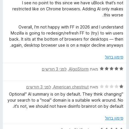
P
י
ג
I see no point to this since we have uBlock that's not
ר
5
restricted like on Chrome browsers. Adding AI only makes
r
ו
מ
this worse.
ג
ת
1
ו
Overall, I'm not happy with FF in 2026 and I understand
o
מ
ך
Mozilla is going to redesign/refresh FF to (try) to win users
ת
5
back. It sits at the bottom of browsers for desktops — then
t
ו
again, desktop browser use is on a major decline anyways.
ך
e
5
סימון בדגל
c
ד
מאת
AlgoStorm
, ‏
לפני 3 חודשים
י
ר
t
ד
ו
מאת
American chestnut
, ‏
לפני 3 חודשים
י
ג
"Optional" AI summary is on by default. They think changing
i
ר
5
your search to a "noai" domain is a suitable work around. No
ו
מ
it's not, we should not have disinfo brainrot on by default.
o
ג
ת
1
ו
סימון בדגל
מ
ך
n
ת