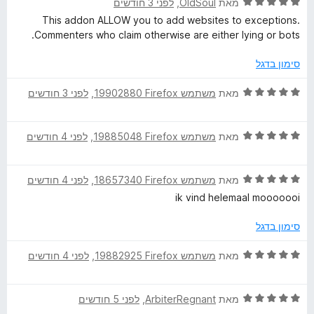
5
ד
מאת
OldSoul
, ‏
לפני 3 חודשים
ו
י
This addon ALLOW you to add websites to exceptions.
ך
ר
Commenters who claim otherwise are either lying or bots.
5
ו
ג
סימון בדגל
5
מ
ד
מאת
משתמש Firefox‏ 19902880
, ‏
לפני 3 חודשים
ת
י
ו
ר
ך
ד
ו
מאת
משתמש Firefox‏ 19885048
, ‏
לפני 4 חודשים
5
י
ג
ר
5
ד
ו
מאת
משתמש Firefox‏ 18657340
, ‏
לפני 4 חודשים
מ
י
ג
ת
ik vind helemaal mooooooi
ר
5
ו
ו
מ
ך
סימון בדגל
ג
ת
5
5
ו
ד
מאת
משתמש Firefox‏ 19882925
, ‏
לפני 4 חודשים
מ
ך
י
ת
5
ר
ו
ד
ו
מאת
ArbiterRegnant
, ‏
לפני 5 חודשים
ך
י
ג