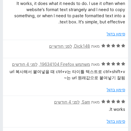
מ
ך
י
It works, it does what it needs to do. I use it often when
ת
5
ר
a
website's format text strangely and I need to copy
ו
ו
something, or when I need to paste formatted text into a
ך
ג
text box. It's simple, but effective.
i
5
5
מ
סימון בדגל
n
ת
ו
ד
מאת
Dick148
, ‏
לפני חודשיים
T
ך
י
5
ר
ד
ו
מאת
משתמש Firefox‏ 19634104
, ‏
לפני 4 חודשים
e
י
ג
url 복사해서 붙여넣을 때 ctrl+v는 타이틀 텍스트로 ctrl+shift+v
ר
5
는 url 원래값으로 붙여넣기 잘됨~
x
ו
מ
ג
ת
סימון בדגל
t
5
ו
מ
ך
ד
מאת
Sam
, ‏
לפני 4 חודשים
ת
5
י
It works.
ו
ר
ך
ו
סימון בדגל
5
ג