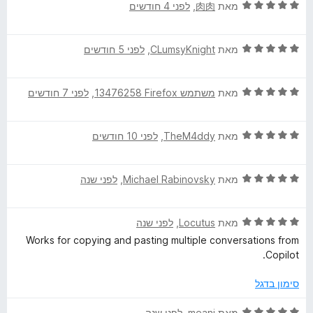
5
ד
מאת
肉肉
, ‏
לפני 4 חודשים
מ
י
ת
ר
ו
ד
ו
מאת
CLumsyKnight
, ‏
לפני 5 חודשים
ך
י
ג
5
ר
5
ד
ו
מאת
משתמש Firefox‏ 13476258
, ‏
לפני 7 חודשים
מ
י
ג
ת
ר
5
ו
ד
ו
מאת
TheM4ddy
, ‏
לפני 10 חודשים
מ
ך
י
ג
ת
5
ר
5
ו
ד
ו
מאת
Michael Rabinovsky
, ‏
לפני שנה
מ
ך
י
ג
ת
5
ר
5
ו
ד
ו
מאת
Locutus
, ‏
לפני שנה
מ
ך
י
ג
ת
5
Works for copying and pasting multiple conversations from
ר
5
ו
Copilot.
ו
מ
ך
ג
ת
5
סימון בדגל
5
ו
מ
ך
ד
מאת
meani
, ‏
לפני שנה