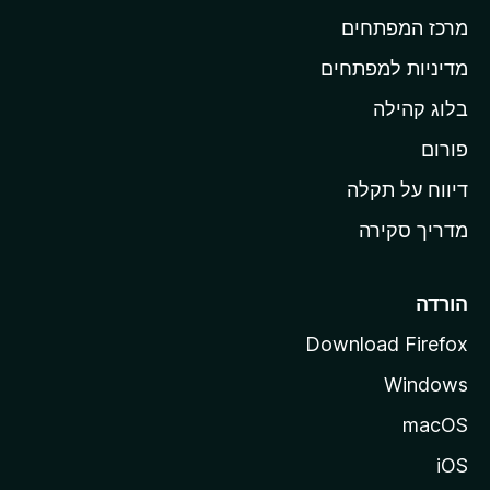
ב
מרכז המפתחים
י
ת
מדיניות למפתחים
ש
בלוג קהילה
ל
M
פורום
o
דיווח על תקלה
z
מדריך סקירה
i
l
l
הורדה
a
Download Firefox
Windows
macOS
iOS