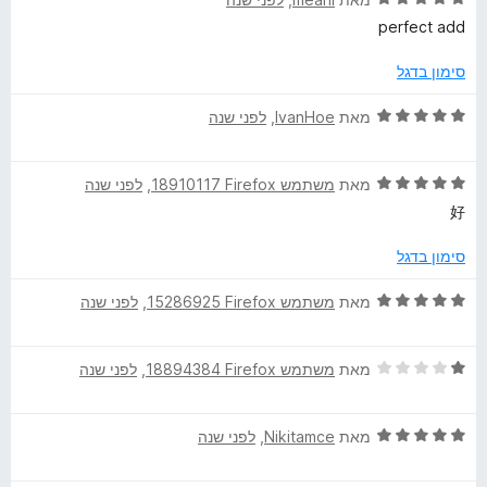
ת
5
י
perfect add
ו
ר
ך
ו
סימון בדגל
5
ג
5
ד
מאת
IvanHoe
, ‏
לפני שנה
מ
י
ת
ר
ו
ד
ו
מאת
משתמש Firefox‏ 18910117
, ‏
לפני שנה
ך
י
ג
好
5
ר
5
ו
מ
סימון בדגל
ג
ת
5
ו
ד
מאת
משתמש Firefox‏ 15286925
, ‏
לפני שנה
מ
ך
י
ת
5
ר
ו
ד
ו
מאת
משתמש Firefox‏ 18894384
, ‏
לפני שנה
ך
י
ג
5
ר
5
ד
ו
מאת
Nikitamce
, ‏
לפני שנה
מ
י
ג
ת
ר
1
ו