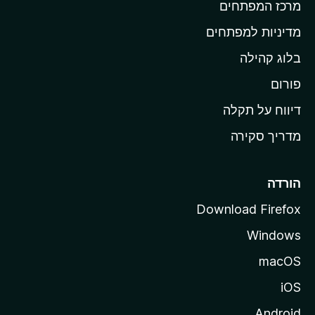
מרכז המפתחים
י
ת
מדיניות למפתחים
ש
בלוג קהילה
ל
M
פורום
o
דיווח על תקלה
z
מדריך סקירה
i
l
l
הורדה
a
Download Firefox
Windows
macOS
iOS
Android