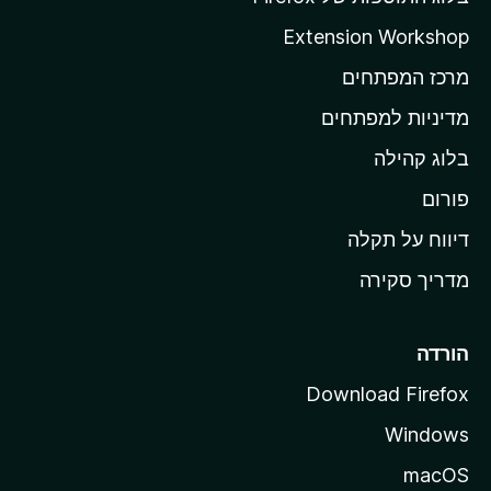
ה
Extension Workshop
ב
מרכז המפתחים
י
ת
מדיניות למפתחים
ש
בלוג קהילה
ל
M
פורום
o
דיווח על תקלה
z
מדריך סקירה
i
l
l
הורדה
a
Download Firefox
Windows
macOS