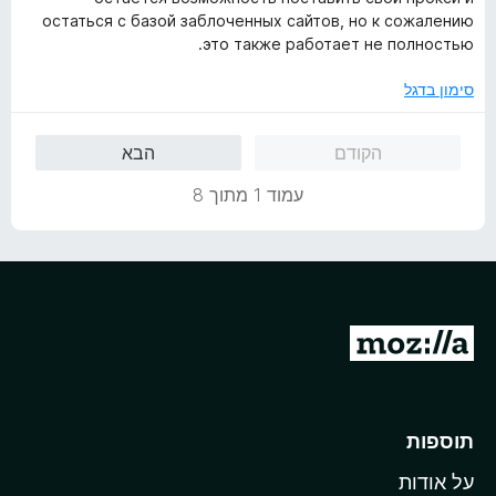
5
остаться с базой заблоченных сайтов, но к сожалению
это также работает не полностью.
סימון בדגל
הקודם
הבא
עמוד 1 מתוך 8
מ
ע
ב
ר
תוספות
ל
על אודות
ד