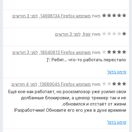
ת
י
ו
T
ר
ך
ד
ו
מאת
משתמש Firefox‏ 14698134
, ‏
לפני 3 חודשים
5
י
ג
r
ר
1
ד
ו
מאת
freir
, ‏
לפני 3 חודשים
מ
a
י
ג
ת
ר
5
ו
c
ד
ו
מאת
משתמש Firefox‏ 18040613
, ‏
לפני 3 חודשים
מ
ך
י
ג
ת
5
Ребят... что-то работать перестало :'[
ר
1
ו
k
ו
מ
ך
סימון בדגל
ג
ת
5
e
4
ו
ד
מאת
משתמש Firefox‏ 13689045
, ‏
לפני 4 חודשים
מ
ך
י
Ещё кое-как работает, но роскомпозор уже усилил свои
r
ת
5
ר
долбанные блокировки, а цензор треккер так и не
ו
ו
обновился и отстаёт от жизни.
ך
ג
Разработчики! Обновите его его уже в духе времени!
5
3
מ
סימון בדגל
ת