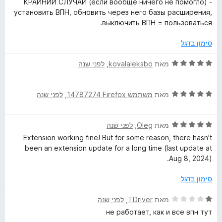
КРАЙНИЙ СЛУЧАЙ (если вообще ничего не помогло) -
установить ВПН, обновить через него базы расширения,
выключить ВПН = пользоваться.
סימון בדגל
ד
מאת
kovalaleksbo
, ‏
לפני שנה
י
ר
ד
ו
מאת
משתמש Firefox‏ 14787274
, ‏
לפני שנה
י
ג
ר
5
ד
ו
מאת
Oleg
, ‏
לפני שנה
מ
י
ג
ת
Extension working fine! But for some reason, there hasn't
ר
5
ו
been an extension update for a long time (last update at
ו
מ
ך
Aug 8, 2024).
ג
ת
5
5
ו
סימון בדגל
מ
ך
ת
5
ד
מאת
TDriver
, ‏
לפני שנה
ו
י
не работает, как и все впн тут
ך
ר