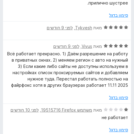
ך
ר
прилично шустрее.
5
ו
ג
סימון בדגל
2
מ
ד
מאת
Tykvesh
, ‏
לפני 9 חודשים
ת
י
ו
ר
ך
ד
ו
מאת
Vivus
, ‏
לפני 9 חודשים
5
י
ג
Всё работает прекрасно. 1) Даём разрешение на работу
ר
5
в приватных окнах. 2) меняем регион с авто на нужный
ו
מ
3) Если какие либо сайты не доступны используем в
ג
ת
настройках список проксируемых сайтов и добавляем
5
ו
нужное туда. Перестал работать полностью на
מ
ך
файрфокс хотя в других браузерах работает 11.11 2025
ת
5
ו
סימון בדגל
ך
5
ד
מאת
משתמש Firefox‏ 19515716
, ‏
לפני 10 חודשים
י
не работает
ר
ו
סימון בדגל