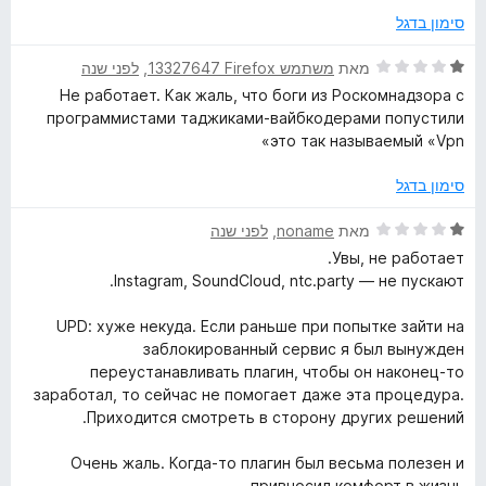
5
ו
סימון בדגל
ג
1
ד
מאת
משתמש Firefox‏ 13327647
, ‏
לפני שנה
מ
י
Не работает. Как жаль, что боги из Роскомнадзора с
ת
ר
программистами таджиками-вайбкодерами попустили
ו
ו
это так называемый «Vpn»
ך
ג
5
1
סימון בדגל
מ
ת
ד
מאת
noname
, ‏
לפני שנה
ו
י
Увы, не работает.
ך
ר
Instagram, SoundCloud, ntc.party — не пускают.
5
ו
ג
UPD: хуже некуда. Если раньше при попытке зайти на
1
заблокированный сервис я был вынужден
מ
переустанавливать плагин, чтобы он наконец-то
ת
заработал, то сейчас не помогает даже эта процедура.
ו
Приходится смотреть в сторону других решений.
ך
5
Очень жаль. Когда-то плагин был весьма полезен и
привносил комфорт в жизнь.