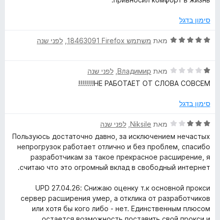
סימון בדגל
ד
מאת
משתמש Firefox‏ 18463091
, ‏
לפני שנה
י
ר
ד
ו
מאת
Владимир
, ‏
לפני שנה
י
ג
НЕ РАБОТАЕТ ОТ СЛОВА СОВСЕМ!!!!!!!!
ר
5
ו
מ
סימון בדגל
ג
ת
1
ו
ד
מאת
Niksile
, ‏
לפני שנה
מ
ך
י
Пользуюсь достаточно давно, за исключением нечастых
ת
5
ר
непрогрузок работает отлично и без проблем, спасибо
ו
ו
разработчикам за такое прекрасное расширение, я
ך
ג
считаю что это огромный вклад в свободный интернет.
5
3
מ
UPD 27.04.26: Снижаю оценку т.к основной прокси
ת
сервер расширения умер, а отклика от разработчиков
ו
или хотя бы кого либо - нет. Единственным плюсом
ך
остается возможность поставить свой прокси и