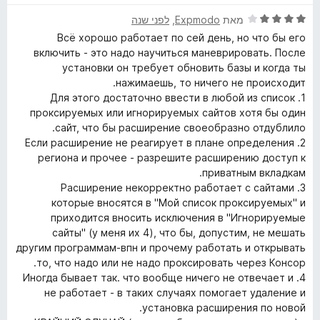
ג
1
ד
מאת
Expmodo
, ‏
לפני שנה
מ
י
Всё хорошо работает по сей день, но что бы его
ת
ר
включить - это надо научиться маневрировать. После
ו
ו
установки он требует обновить базы и когда ты
ך
ג
нажимаешь, то ничего не происходит.
5
4
1. Для этого достаточно ввести в любой из список
מ
проксируемых или игнорируемых сайтов хотя бы один
ת
сайт, что бы расширение своеобразно отдублило.
ו
2. Если расширение не реагирует в плане определения
ך
региона и прочее - разрешите расширению доступ к
5
приватным вкладкам.
3. Расширение некорректно работает с сайтами
которые вносятся в "Мой список проксируемых" и
приходится вносить исключения в "Игнорируемые
сайты" (у меня их 4), что бы, допустим, не мешать
другим программам-впн и прочему работать и открывать
то, что надо или не надо проксировать через Консор.
4. Иногда бывает так. что вообще ничего не отвечает и
не работает - в таких случаях помогает удаление и
установка расширения по новой.