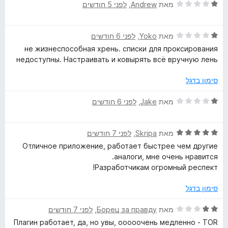
ו
ד
מאת
Andrew
, ‏
לפני 5 חודשים
ך
י
5
ר
ד
ו
מאת
Yoko
, ‏
לפני 6 חודשים
י
ג
не жизнеспособная хрень. списки для проксирования
ר
1
недоступны. Настраивать и ковырять всё вручную лень
ו
מ
ג
ת
סימון בדגל
1
ו
מ
ך
ד
מאת
Jake
, ‏
לפני 6 חודשים
ת
5
י
ו
ר
ך
ד
ו
מאת
Skripa
, ‏
לפני 7 חודשים
5
י
ג
Отличное приложение, работает быстрее чем другие
ר
1
аналоги, мне очень нравится.
ו
מ
Разработчикам огромный респект!
ג
ת
5
ו
סימון בדגל
מ
ך
ת
5
ד
מאת
Борец за правду
, ‏
לפני 7 חודשים
ו
י
Плагин работает, да, но увы, ооооочень медленно - TOR