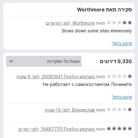
ע
ו
o
סקירה מאת Worthmore
ך
x
ב
5
ד
מאת
Worthmore
, ‏
לפני חודשיים
ו
י
Slows down some sites immensely
ר
ו
סימון בדגל
ר
ג
2
B
9,330 דירוגים
מ
ת
i
ו
ד
מאת
משתמש Firefox‏ 20081941
, ‏
לפני 6 שעות
ך
י
Не работает с самохостингом. Почините
5
t
ר
ו
סימון בדגל
ג
w
1
ד
מאת
Владислав
, ‏
לפני 14 שעות
מ
י
a
ת
ר
ו
ד
ו
מאת
משתמש Firefox‏ 19487770
, ‏
לפני יומיים
r
ך
י
ג