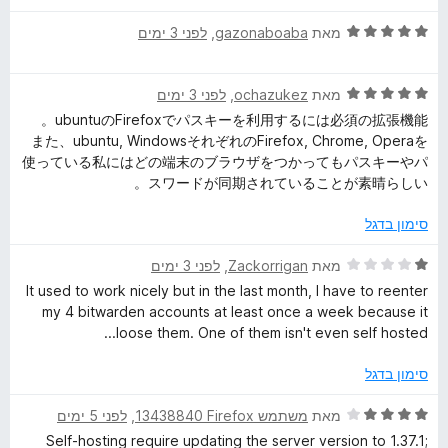
5
ר
1
d
ד
ו
מאת
gazonaboaba
, ‏
לפני 3 ימים
מ
י
ג
ת
ר
5
ו
e
ד
ו
מאת
ochazukez
, ‏
לפני 3 ימים
מ
ך
י
ג
ת
5
ubuntuのFirefoxでパスキーを利用するには必須の拡張機能。
n
ר
5
ו
また、ubuntu, WindowsそれぞれのFirefox, Chrome, Operaを
ו
מ
ך
使っている私にはどの端末のブラウザをつかってもパスキーやパ
P
ג
ת
5
スワードが同期されていることが素晴らしい。
5
ו
מ
ך
a
סימון בדגל
ת
5
ו
ד
מאת
Zackorrigan
, ‏
לפני 3 ימים
s
ך
י
It used to work nicely but in the last month, I have to reenter
5
ר
my 4 bitwarden accounts at least once a week because it
s
ו
loose them. One of them isn't even self hosted...
ג
w
1
סימון בדגל
מ
ת
o
ד
מאת
משתמש Firefox‏ 13438840
, ‏
לפני 5 ימים
ו
י
Self-hosting require updating the server version to 1.37.1;