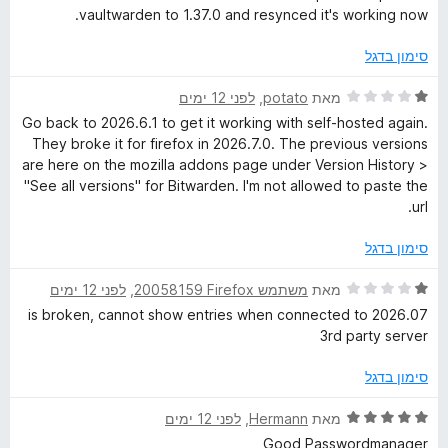
ר
vaultwarden to 1.37.0 and resynced it's working now.
ו
ג
סימון בדגל
5
מ
ד
מאת
potato
, ‏
לפני 12 ימים
ת
י
Go back to 2026.6.1 to get it working with self-hosted again.
ו
ר
They broke it for firefox in 2026.7.0. The previous versions
ך
ו
are here on the mozilla addons page under Version History >
5
ג
"See all versions" for Bitwarden. I'm not allowed to paste the
1
url.
מ
ת
סימון בדגל
ו
ך
ד
מאת
משתמש Firefox‏ 20058159
, ‏
לפני 12 ימים
5
י
2026.07 is broken, cannot show entries when connected to
ר
3rd party server
ו
ג
סימון בדגל
1
מ
ד
מאת
Hermann
, ‏
לפני 12 ימים
ת
י
Good Passwordmanager