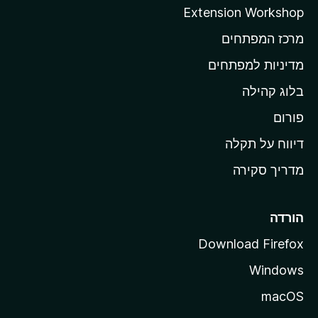
ה
Extension Workshop
ב
מרכז המפתחים
י
ת
מדיניות למפתחים
ש
בלוג קהילה
ל
M
פורום
o
דיווח על תקלה
z
מדריך סקירה
i
l
l
הורדה
a
Download Firefox
Windows
macOS