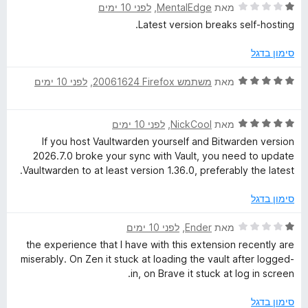
5
1
ד
מאת
MentalEdge
, ‏
לפני 10 ימים
מ
י
Latest version breaks self-hosting.
ת
ר
ו
ו
סימון בדגל
ך
ג
5
1
ד
מאת
משתמש Firefox‏ 20061624
, ‏
לפני 10 ימים
מ
י
ת
ר
ו
ד
ו
מאת
NickCool
, ‏
לפני 10 ימים
ך
י
ג
If you host Vaultwarden yourself and Bitwarden version
5
ר
5
2026.7.0 broke your sync with Vault, you need to update
ו
מ
Vaultwarden to at least version 1.36.0, preferably the latest.
ג
ת
5
ו
סימון בדגל
מ
ך
ת
5
ד
מאת
Ender
, ‏
לפני 10 ימים
ו
י
the experience that I have with this extension recently are
ך
ר
miserably. On Zen it stuck at loading the vault after logged-
5
ו
in, on Brave it stuck at log in screen.
ג
1
סימון בדגל