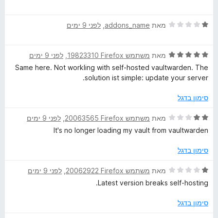
ו
י
ך
ר
5
ד
ו
מאת
addons_name
, ‏
לפני 9 ימים
י
ג
ר
5
ד
ו
מאת
משתמש Firefox‏ 19823310
, ‏
לפני 9 ימים
מ
י
ג
ת
Same here. Not workling with self-hosted vaultwarden. The
ר
1
ו
solution ist simple: update your server.
ו
מ
ך
ג
ת
5
סימון בדגל
5
ו
מ
ך
ד
מאת
משתמש Firefox‏ 20063565
, ‏
לפני 9 ימים
ת
5
י
It's no longer loading my vault from vaultwarden
ו
ר
ך
ו
סימון בדגל
5
ג
2
ד
מאת
משתמש Firefox‏ 20062922
, ‏
לפני 9 ימים
מ
י
Latest version breaks self-hosting.
ת
ר
ו
ו
סימון בדגל
ך
ג