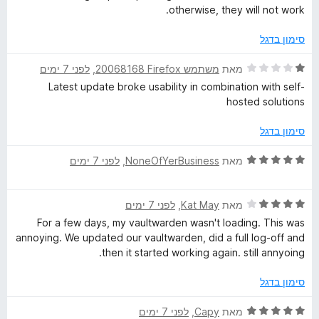
ך
ר
otherwise, they will not work.
r
5
ו
ג
סימון בדגל
d
4
מ
ד
מאת
משתמש Firefox‏ 20068168
, ‏
לפני 7 ימים
M
ת
י
Latest update broke usability in combination with self-
ו
ר
hosted solutions
ך
a
ו
5
ג
סימון בדגל
1
n
מ
ד
מאת
NoneOfYerBusiness
, ‏
לפני 7 ימים
ת
י
a
ו
ר
ך
ד
ו
מאת
Kat May
, ‏
לפני 7 ימים
g
5
י
ג
For a few days, my vaultwarden wasn't loading. This was
ר
5
annoying. We updated our vaultwarden, did a full log-off and
ו
e
מ
then it started working again. still annyoing.
ג
ת
4
ו
סימון בדגל
r
מ
ך
ת
5
ד
מאת
Capy
, ‏
לפני 7 ימים