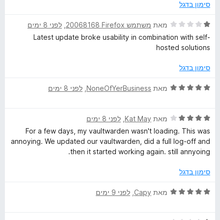
ג
סימון בדגל
r
4
מ
ד
מאת
משתמש Firefox‏ 20068168
, ‏
לפני 8 ימים
d
ת
י
Latest update broke usability in combination with self-
ו
ר
hosted solutions
ך
M
ו
5
ג
סימון בדגל
1
a
מ
ד
מאת
NoneOfYerBusiness
, ‏
לפני 8 ימים
ת
י
n
ו
ר
ך
ד
ו
מאת
Kat May
, ‏
לפני 8 ימים
a
5
י
ג
For a few days, my vaultwarden wasn't loading. This was
ר
5
annoying. We updated our vaultwarden, did a full log-off and
g
ו
מ
then it started working again. still annyoing.
ג
ת
4
ו
סימון בדגל
e
מ
ך
ת
5
ד
מאת
Capy
, ‏
לפני 9 ימים
r
ו
י
ך
ר