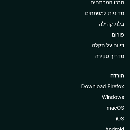
מרכז המפתחים
י
ת
מדיניות למפתחים
ש
בלוג קהילה
ל
M
פורום
o
דיווח על תקלה
z
מדריך סקירה
i
l
l
הורדה
a
Download Firefox
Windows
macOS
iOS
Android