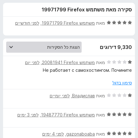
ע
ו
o
סקירה מאת משתמש Firefox‏ 19971799
ך
x
ב
5
ד
מאת
משתמש Firefox‏ 19971799
, ‏
לפני חודשיים
ו
י
ר
ו
ר
9,330 דירוגים
ג
5
B
מ
ד
מאת
משתמש Firefox‏ 20081941
, ‏
לפני יום
ת
י
Не работает с самохостингом. Почините
i
ו
ר
ך
ו
סימון בדגל
5
ג
t
1
ד
מאת
Владислав
, ‏
לפני יומיים
מ
י
w
ת
ר
ו
ד
ו
מאת
משתמש Firefox‏ 19487770
, ‏
לפני 3 ימים
a
ך
י
ג
5
ר
1
r
ד
ו
מאת
gazonaboaba
, ‏
לפני 4 ימים
מ