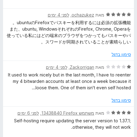
י
ג
ת
ר
5
ו
d
ד
ו
מאת
ochazukez
, ‏
לפני 4 ימים
מ
ך
י
ג
ת
5
ubuntuのFirefoxでパスキーを利用するには必須の拡張機能。
e
ר
5
ו
また、ubuntu, WindowsそれぞれのFirefox, Chrome, Operaを
ו
מ
ך
使っている私にはどの端末のブラウザをつかってもパスキーやパ
n
ג
ת
5
スワードが同期されていることが素晴らしい。
5
ו
מ
P
ך
סימון בדגל
ת
5
ו
ד
מאת
Zackorrigan
, ‏
לפני 4 ימים
a
ך
י
It used to work nicely but in the last month, I have to reenter
5
ר
my 4 bitwarden accounts at least once a week because it
s
ו
loose them. One of them isn't even self hosted...
ג
s
1
סימון בדגל
מ
ת
w
ד
מאת
משתמש Firefox‏ 13438840
, ‏
לפני 6 ימים
ו
י
Self-hosting require updating the server version to 1.37.1;
ך
ר
o
otherwise, they will not work.
5
ו