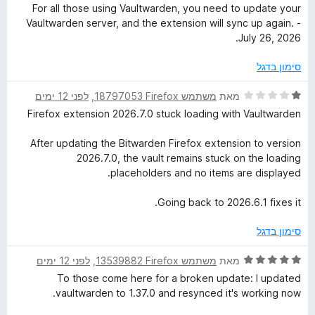
ו
י
For all those using Vaultwarden, you need to update your
ך
ר
Vaultwarden server, and the extension will sync up again. -
5
ו
July 26, 2026.
ג
5
סימון בדגל
מ
ת
ד
מאת
משתמש Firefox‏ 18797053
, ‏
לפני 12 ימים
ו
י
Firefox extension 2026.7.0 stuck loading with Vaultwarden
ך
ר
5
ו
After updating the Bitwarden Firefox extension to version
ג
2026.7.0, the vault remains stuck on the loading
1
placeholders and no items are displayed.
מ
ת
Going back to 2026.6.1 fixes it.
ו
ך
סימון בדגל
5
ד
מאת
משתמש Firefox‏ 13539882
, ‏
לפני 12 ימים
י
To those come here for a broken update: I updated
ר
vaultwarden to 1.37.0 and resynced it's working now.
ו