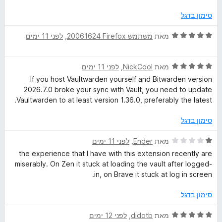
ת
ר
ו
ו
סימון בדגל
ך
ג
5
1
ד
מאת
משתמש Firefox‏ 20061624
, ‏
לפני 11 ימים
מ
י
ת
ר
ו
ד
ו
מאת
NickCool
, ‏
לפני 11 ימים
ך
י
ג
If you host Vaultwarden yourself and Bitwarden version
5
ר
5
2026.7.0 broke your sync with Vault, you need to update
ו
מ
Vaultwarden to at least version 1.36.0, preferably the latest.
ג
ת
5
ו
סימון בדגל
מ
ך
ת
5
ד
מאת
Ender
, ‏
לפני 11 ימים
ו
י
the experience that I have with this extension recently are
ך
ר
miserably. On Zen it stuck at loading the vault after logged-
5
ו
in, on Brave it stuck at log in screen.
ג
1
סימון בדגל
מ
ת
ד
מאת
didotb
, ‏
לפני 12 ימים