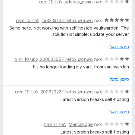
5
ד
ו
מאת
addons_name
, ‏
לפני 10 ימים
י
ג
ר
5
ד
ו
מאת
משתמש Firefox‏ 19823310
, ‏
לפני 10 ימים
מ
י
ג
ת
Same here. Not workling with self-hosted vaultwarden. The
ר
1
ו
solution ist simple: update your server.
ו
מ
ך
ג
ת
5
סימון בדגל
5
ו
מ
ך
ד
מאת
משתמש Firefox‏ 20063565
, ‏
לפני 10 ימים
ת
5
י
It's no longer loading my vault from vaultwarden
ו
ר
ך
ו
סימון בדגל
5
ג
2
ד
מאת
משתמש Firefox‏ 20062922
, ‏
לפני 10 ימים
מ
י
Latest version breaks self-hosting.
ת
ר
ו
ו
סימון בדגל
ך
ג
5
1
ד
מאת
MentalEdge
, ‏
לפני 11 ימים
מ
י
Latest version breaks self-hosting.